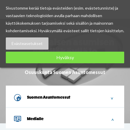
Sivustomme kerää tietoja evästeiden (esim. evästetunniste) ja
vastaavien teknologioiden avulla parhaan mahdollisen
Skip
käyttökokemuksen tarjoamiseksi sekä sisällön ja mainonnan
to
kohdentamiseksi. Hyväksymällä evästeet sallit tietojen käsittelyn.
content
Suomalaisen asumisen
Evästeasetukset
edelläkävijä jo
Hyväksy
vuodesta 1966
Osuuskunta Suomen Asuntomessut
Suomen Asuntomessut
Medialle