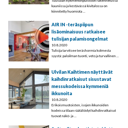
Tuusulan Rykmentinpuistoon rakennetussa
kauniissa ja kestävässä kivitalossa on
kiinnitetty huomiota ...
AIR IN -teräspiipun
lisäominaisuus ratkaisee
tulisijan palamisongelmat
10.8.2020
Tulisija tarvitsee teräshormia kolmesta
syystä: paloilman tuonti, veto ja turvallinen ...
Ulvilan Kaihtimen näyttävät
kaihdinratkaisut sisustavat
messukodeissa kymmeniä
ikkunoita
10.8.2020
Erikoismuotoisten, isojen ikkunoiden
kodeissa tilaan räätälöidyt kaihdinratkaisut
tuovat näkö- ja ...