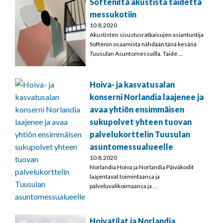
Softenilta akustista taidetta
messukotiin
10.8.2020
Akustisten sisustusratkaisujen asiantuntija
Softenin osaamista nähdään tänä kesänä
Tuusulan Asuntomessuilla. Taide ...
Hoiva- ja kasvatusalan
konserni Norlandia laajenee ja
avaa yhtiön ensimmäisen
sukupolvet yhteen tuovan
palvelukorttelin Tuusulan
asuntomessualueelle
10.8.2020
Norlandia Hoiva ja Norlandia Päiväkodit
laajentavat toimintaansa ja
palveluvalikoimaansa ja ...
Hoivatilat ja Norlandia