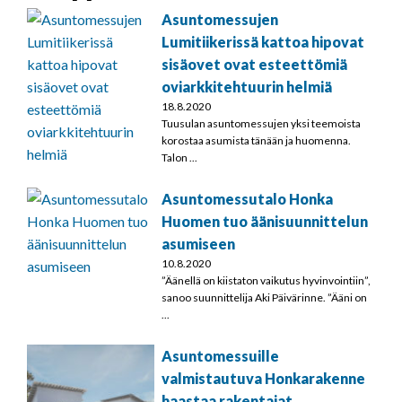
Asuntomessujen
Lumitiikerissä kattoa hipovat
sisäovet ovat esteettömiä
oviarkkitehtuurin helmiä
18.8.2020
Tuusulan asuntomessujen yksi teemoista
korostaa asumista tänään ja huomenna.
Talon ...
Asuntomessutalo Honka
Huomen tuo äänisuunnittelun
asumiseen
10.8.2020
”Äänellä on kiistaton vaikutus hyvinvointiin”,
sanoo suunnittelija Aki Päivärinne. ”Ääni on
...
Asuntomessuille
valmistautuva Honkarakenne
haastaa rakentajat