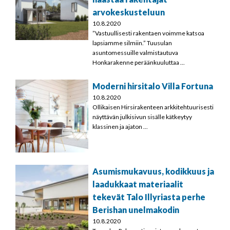
arvokeskusteluun
10.8.2020
”Vastuullisesti rakentaen voimme katsoa
lapsiamme silmiin.” Tuusulan
asuntomessuille valmistautuva
Honkarakenne peräänkuuluttaa ...
Moderni hirsitalo Villa Fortuna
10.8.2020
Ollikaisen Hirsirakenteen arkkitehtuurisesti
näyttävän julkisivun sisälle kätkeytyy
klassinen ja ajaton ...
Asumismukavuus, kodikkuus ja
laadukkaat materiaalit
tekevät Talo Illyriasta perhe
Berishan unelmakodin
10.8.2020