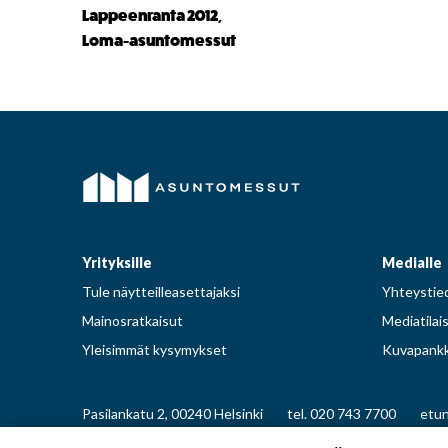
Lappeenranta 2012,
Loma-asuntomessut
Yrityksille
Medialle
Tule näytteilleasettajaksi
Yhteystied
Mainosratkaisut
Mediatilai
Yleisimmät kysymykset
Kuvapankk
Pasilankatu 2, 00240 Helsinki
tel. 020 743 7700
etun