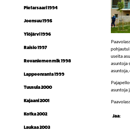
Pietarsaari 1994
Joensuu 1995
Ylöjärvi 1996
Paavolass
Raisio 1997
pohjautui
useita asu
Rovaniemen mlk 1998
asuntoja 
asuntoja,
Lappeenranta 1999
Pajapello
Tuusula 2000
asuntoja 
Kajaani 2001
Paavolass
Kotka 2002
Jaa:
Laukaa 2003