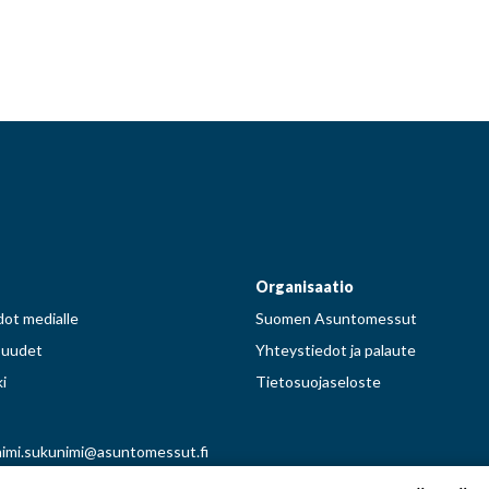
Facebook
Instagram
Pinterest
Twitter
Organisaatio
ot medialle
Suomen Asuntomessut
suudet
Yhteystiedot ja palaute
i
Tietosuojaseloste
imi.sukunimi@asuntomessut.fi