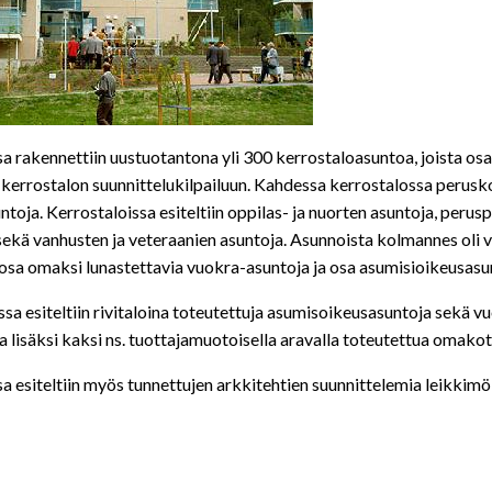
a rakennettiin uustuotantona yli 300 kerrostaloasuntoa, joista osa
 kerrostalon suunnittelukilpailuun. Kahdessa kerrostalossa perusko
ntoja. Kerrostaloissa esiteltiin oppilas- ja nuorten asuntoja, perus
sekä vanhusten ja veteraanien asuntoja. Asunnoista kolmannes oli 
 osa omaksi lunastettavia vuokra-asuntoja ja osa asumisioikeusasu
ssa esiteltiin rivitaloina toteutettuja asumisoikeusasuntoja sekä v
ja lisäksi kaksi ns. tuottajamuotoisella aravalla toteutettua omakot
a esiteltiin myös tunnettujen arkkitehtien suunnittelemia leikkimö