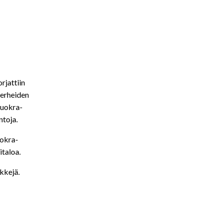
rjattiin
perheiden
vuokra-
ntoja.
uokra-
italoa.
kkejä.