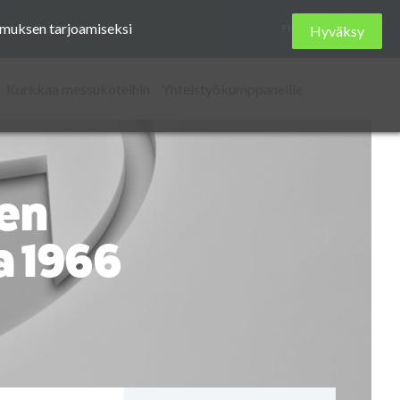
Etsi
kemuksen tarjoamiseksi
FI
Hyväksy
sivustolta
Kurkkaa messukoteihin
Yhteistyökumppaneille
en
a 1966