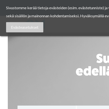
Skip
Sivustomme kerää tietoja evästeiden (esim. evästetunniste) j
to
content
sekä sisällön ja mainonnan kohdentamiseksi. Hyväksymällä eväst
Asuntomessut
Evästeasetukset
S
edell