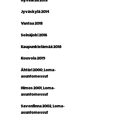
Hyvinkää 2013
Jyväskylä 2014
Vantaa 2015
Seinäjoki 2016
Kaupunkielämää 2018
Kouvola 2019
Ähtäri 2000, Loma-
asuntomessut
Himos 2001, Loma-
asuntomessut
Savonlinna 2002, Loma-
asuntomessut