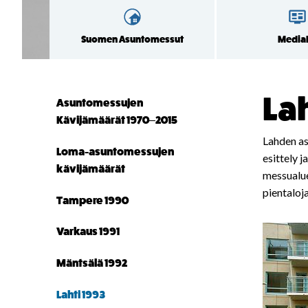
Suomen Asuntomessut
Medial
Lah
Asuntomessujen
Kävijämäärät 1970–2015
Lahden as
Loma-asuntomessujen
esittely 
kävijämäärät
messualue
pientaloj
Tampere 1990
Varkaus 1991
Mäntsälä 1992
Lahti 1993