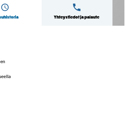
uhistoria
Yhteystiedot ja palaute
sen
ueella