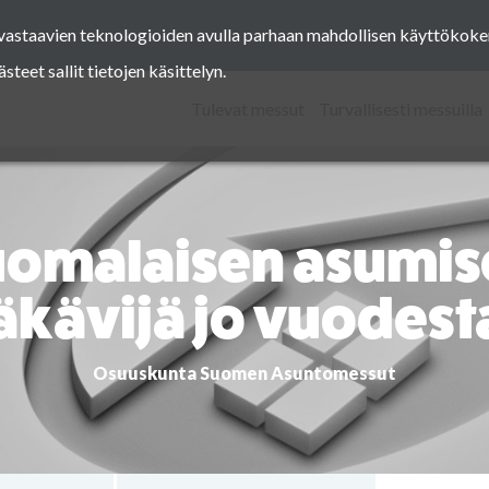
a vastaavien teknologioiden avulla parhaan mahdollisen käyttöko
Facebook
Instagram
Pinterest
Twitter
eet sallit tietojen käsittelyn.
Tulevat messut
Turvallisesti messuilla
uomalaisen asumis
äkävijä jo vuodest
Osuuskunta Suomen Asuntomessut