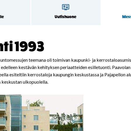
le
Uutishuone
Mess
ti 1993
untomessujen teemana oli toimivan kaupunki- ja kerrostaloasumi
ja edelleen kestävän kehityksen periaatteiden esilletuonti. Paavolan
ella esiteltiin kerrostaloja kaupungin keskustassa ja Pajapellon al
a keskustan ulkopuolella.