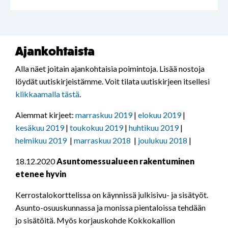
Ajankohtaista
Alla näet joitain ajankohtaisia poimintoja. Lisää nostoja
löydät uutiskirjeistämme. Voit tilata uutiskirjeen itsellesi
klikkaamalla tästä
.
Aiemmat kirjeet:
marraskuu 2019
|
elokuu 2019
|
kesäkuu 2019
|
toukokuu 2019
|
huhtikuu 2019
|
helmikuu 2019
|
marraskuu 2018
|
joulukuu 2018
|
18.12.2020
Asuntomessualueen rakentuminen
etenee hyvin
Kerrostalokorttelissa on käynnissä julkisivu- ja sisätyöt.
Asunto-osuuskunnassa ja monissa pientaloissa tehdään
jo sisätöitä. Myös korjauskohde Kokkokallion