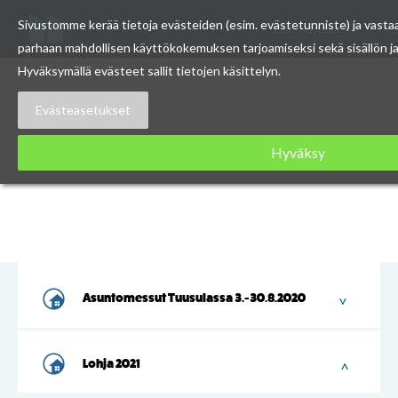
Etsi
Sivustomme kerää tietoja evästeiden (esim. evästetunniste) ja vasta
Asuntomessut
sivustolta
parhaan mahdollisen käyttökokemuksen tarjoamiseksi sekä sisällön 
Skip
Hyväksymällä evästeet sallit tietojen käsittelyn.
to
content
Evästeasetukset
Hyväksy
Asuntomessut Tuusulassa 3.-30.8.2020
Lohja 2021