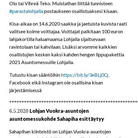
Olo tai Vihreä Teko. Muistathan liittää tunnisteen
#
parastalohjalla
postaukseen osallistuaksesi kisaan.
Kisa-aikaa on 14.6.2020 saakka ja jaetuista kuvista raati
valitsee kolme voittajaa. Voittajat palkitaan 100 euron
lahjakortilla haluamaansa Lohjalla sijaitsevaan
ravintolaan tai kahvilaan. Lisäksi ar
vomme kaikkien
osallistujien kesken kaksi kahden hengen lippupakettia
2021 Asuntomessuille Lohjalla.
Tutustu kisan sääntöihin
https://bit.ly/3eBLj0Q
.
Facebook eikä Instagram ole osallisina kisan
järjestämisessä
****************************************************
6.5.2020
Lohjan Vuokra-asuntojen
asuntomessukohde Sahapiha esittäytyy
Sahapihan kiinteistö on Lohjan Vuokra-asuntojen