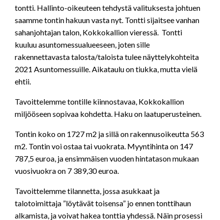
tontti. Hallinto-oikeuteen tehdystä valituksesta johtuen
saamme tontin hakuun vasta nyt. Tontti sijaitsee vanhan
sahanjohtajan talon, Kokkokallion vieressä. Tontti
kuuluu asuntomessualueeseen, joten sille
rakennettavasta talosta/taloista tulee näyttelykohteita
2021 Asuntomessuille. Aikataulu on tiukka, mutta vielä
ehtii.
Tavoittelemme tontille kiinnostavaa, Kokkokallion
miljööseen sopivaa kohdetta. Haku on laatuperusteinen.
Tontin koko on 1727 m2 ja sillä on rakennusoikeutta 563
m2. Tontin voi ostaa tai vuokrata. Myyntihinta on 147
787,5 euroa, ja ensimmäisen vuoden hintatason mukaan
vuosivuokra on 7 389,30 euroa.
Tavoittelemme tilannetta, jossa asukkaat ja
talotoimittaja ”löytävät toisensa” jo ennen tonttihaun
alkamista, ja voivat hakea tonttia yhdessä. Näin prosessi