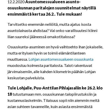
12.2.2020
Asuntomessualueen asunto-
osuuskunnan paritalojen suunnitelmat näytillä
ensimmäistä kertaa 26.2.. Tule mukaan!
Tarvitsetko enemmän neliöitä, mutta ajatus isosta
asuntolainasta ahdistaa? Vai onko varallisuutesi kiinni
liian suureksi jääneessä omakotitalossa?
Osuuskunta-asuminen on hyvä vaihtoehto ihan jokaiselle,
mutta erityisen hyvin se toimii elämäntilanteen
muuttuessa.
Lohjan asuntomessualueen osuuskunta
muodostuu kolmesta paritalosta. Talot rakentuvat
järvimaisemiin, alle kahden kilometrin päähän Lohjan
keskustan palveluista.
Tule Lohjalle, Puu-Anttilan Pihlajasaliin ke 26.2. klo
18
tutustumaan mm. osuuskunnan talopiirustuksiin ja
kustannuslaskelmiin. Tilaisuus sopii niin aiemmin meitä
asian suhteen tavanneille, kuin asiasta ensimmäistä