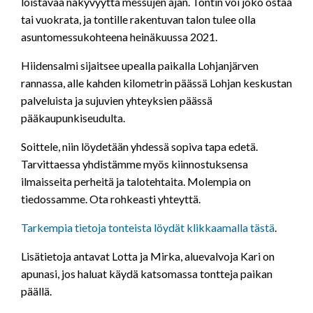
loistavaa näkyvyyttä messujen ajan. Tontin voi joko ostaa
tai vuokrata, ja tontille rakentuvan talon tulee olla
asuntomessukohteena heinäkuussa 2021.
Hiidensalmi sijaitsee upealla paikalla Lohjanjärven
rannassa, alle kahden kilometrin päässä Lohjan keskustan
palveluista ja sujuvien yhteyksien päässä
pääkaupunkiseudulta.
Soittele, niin löydetään yhdessä sopiva tapa edetä.
Tarvittaessa yhdistämme myös kiinnostuksensa
ilmaisseita perheitä ja talotehtaita. Molempia on
tiedossamme. Ota rohkeasti yhteyttä.
Tarkempia tietoja tonteista löydät klikkaamalla tästä
.
Lisätietoja antavat Lotta ja Mirka, aluevalvoja Kari on
apunasi, jos haluat käydä katsomassa tontteja paikan
päällä.