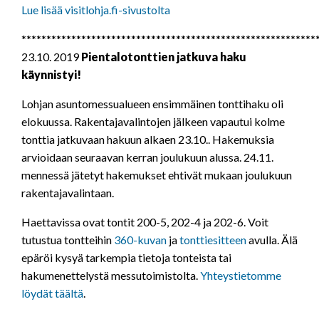
Lue lisää visitlohja.fi-sivustolta
***********************************************************
23.10. 2019
Pientalotonttien jatkuva haku
käynnistyi!
Lohjan asuntomessualueen ensimmäinen tonttihaku oli
elokuussa. Rakentajavalintojen jälkeen vapautui kolme
tonttia jatkuvaan hakuun alkaen 23.10.. Hakemuksia
arvioidaan seuraavan kerran joulukuun alussa. 24.11.
mennessä jätetyt hakemukset ehtivät mukaan joulukuun
rakentajavalintaan.
Haettavissa ovat tontit 200-5, 202-4 ja 202-6. Voit
tutustua tontteihin
360-kuvan
ja
tonttiesitteen
avulla. Älä
epäröi kysyä tarkempia tietoja tonteista tai
hakumenettelystä messutoimistolta.
Yhteystietomme
löydät täältä
.