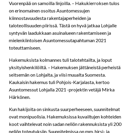
Vuorenpää on samoilla linjoilla. – Hakukierroksen tulos
on erinomainen osoitus Asuntomessujen
kiinnostavuudesta rakentajaperheiden ja
taloteollisuuden piirissä. Tästä on hyvä jatkaa Lohjalle
syntyvän laadukkaan asuinalueen rakentamiseen ja
mielenkiintoisen Asuntomessutapahtuman 2021
toteuttamiseen.
Hakemuksista kolmannes tuli talotehtailta, ja loput
yksityishenkilöiltä. – Hakemuksen jättäneistä perheistä
seitsemän on Lohjalta, ja viisi muualta Suomesta.
Kaukaisin hakemus tuli Pohjois-Karjalasta, kertoo
Asuntomessut Lohjalla 2021 -projektin vetäjä Mirka
Härkönen.
Kun hakijoita on sinkusta suurperheeseen, suunnitelmat
ovat monipuolisia. Hakemuksissa kuvailtujen kohteiden
koot vaihtelevat noin sadan neliön rakennuksista yli 200
neliön toteutuksiin. Suunnitelmissa on mm. hirsi- ja