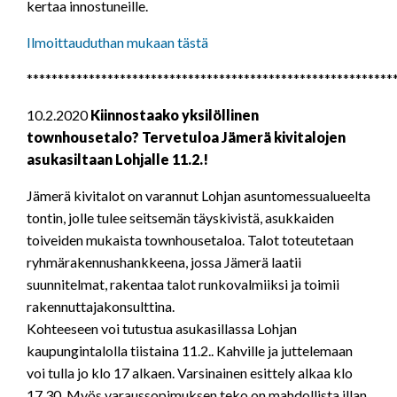
kertaa innostuneille.
Ilmoittauduthan mukaan tästä
***********************************************************
10.2.2020
Kiinnostaako yksilöllinen
townhousetalo? Tervetuloa Jämerä kivitalojen
asukasiltaan Lohjalle 11.2.!
Jämerä kivitalot on varannut Lohjan asuntomessualueelta
tontin, jolle tulee seitsemän täyskivistä, asukkaiden
toiveiden mukaista townhousetaloa. Talot toteutetaan
ryhmärakennushankkeena, jossa Jämerä laatii
suunnitelmat, rakentaa talot runkovalmiiksi ja toimii
rakennuttajakonsulttina.
Kohteeseen voi tutustua asukasillassa Lohjan
kaupungintalolla tiistaina 11.2.. Kahville ja juttelemaan
voi tulla jo klo 17 alkaen. Varsinainen esittely alkaa klo
17.30. Myös varaussopimuksen teko on mahdollista illan