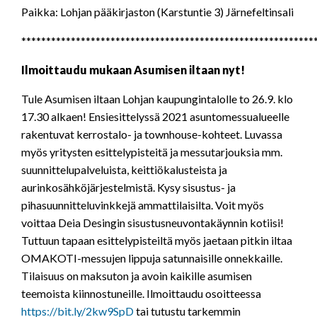
Paikka: Lohjan pääkirjaston (Karstuntie 3) Järnefeltinsali
***********************************************************
Ilmoittaudu mukaan Asumisen iltaan nyt!
Tule Asumisen iltaan Lohjan kaupungintalolle to 26.9. klo
17.30 alkaen! Ensiesittelyssä 2021 asuntomessualueelle
rakentuvat kerrostalo- ja townhouse-kohteet. Luvassa
myös yritysten esittelypisteitä ja messutarjouksia mm.
suunnittelupalveluista, keittiökalusteista ja
aurinkosähköjärjestelmistä. Kysy sisustus- ja
pihasuunnitteluvinkkejä ammattilaisilta. Voit myös
voittaa Deia Desingin sisustusneuvontakäynnin kotiisi!
Tuttuun tapaan esittelypisteiltä myös jaetaan pitkin iltaa
OMAKOTI-messujen lippuja satunnaisille onnekkaille.
Tilaisuus on maksuton ja avoin kaikille asumisen
teemoista kiinnostuneille. Ilmoittaudu osoitteessa
https://bit.ly/2kw9SpD
tai tutustu tarkemmin