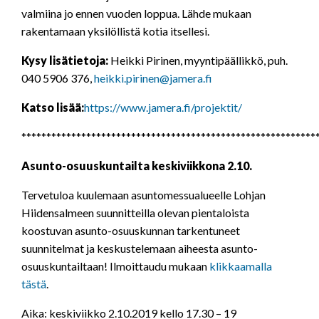
valmiina jo ennen vuoden loppua. Lähde mukaan
rakentamaan yksilöllistä kotia itsellesi.
Kysy lisätietoja:
Heikki Pirinen, myyntipäällikkö, puh.
040 5906 376,
heikki.pirinen@jamera.fi
Katso lisää:
https://www.jamera.fi/projektit/
***********************************************************
Asunto-osuuskuntailta keskiviikkona 2.10.
Tervetuloa kuulemaan asuntomessualueelle Lohjan
Hiidensalmeen suunnitteilla olevan pientaloista
koostuvan asunto-osuuskunnan tarkentuneet
suunnitelmat ja keskustelemaan aiheesta asunto-
osuuskuntailtaan! Ilmoittaudu mukaan
klikkaamalla
tästä
.
Aika: keskiviikko 2.10.2019 kello 17.30 – 19