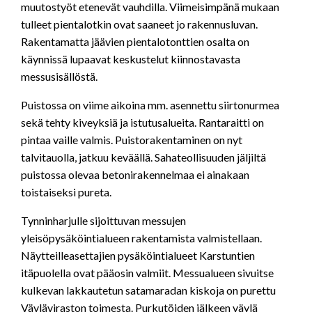
muutostyöt etenevät vauhdilla. Viimeisimpänä mukaan
tulleet pientalotkin ovat saaneet jo rakennusluvan.
Rakentamatta jäävien pientalotonttien osalta on
käynnissä lupaavat keskustelut kiinnostavasta
messusisällöstä.
Puistossa on viime aikoina mm. asennettu siirtonurmea
sekä tehty kiveyksiä ja istutusalueita. Rantaraitti on
pintaa vaille valmis. Puistorakentaminen on nyt
talvitauolla, jatkuu keväällä. Sahateollisuuden jäljiltä
puistossa olevaa betonirakennelmaa ei ainakaan
toistaiseksi pureta.
Tynninharjulle sijoittuvan messujen
yleisöpysäköintialueen rakentamista valmistellaan.
Näytteilleasettajien pysäköintialueet Karstuntien
itäpuolella ovat pääosin valmiit. Messualueen sivuitse
kulkevan lakkautetun satamaradan kiskoja on purettu
Väyläviraston toimesta. Purkutöiden jälkeen väylä