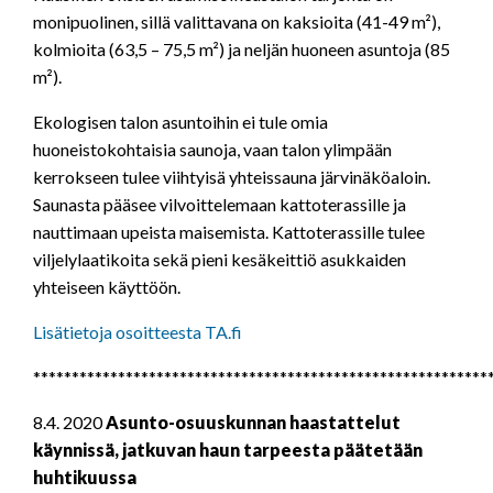
monipuolinen, sillä valittavana on kaksioita (41-49 m²),
kolmioita (63,5 – 75,5 m²) ja neljän huoneen asuntoja (85
m²).
Ekologisen talon asuntoihin ei tule omia
huoneistokohtaisia saunoja, vaan talon ylimpään
kerrokseen tulee viihtyisä yhteissauna järvinäköaloin.
Saunasta pääsee vilvoittelemaan kattoterassille ja
nauttimaan upeista maisemista. Kattoterassille tulee
viljelylaatikoita sekä pieni kesäkeittiö asukkaiden
yhteiseen käyttöön.
Lisätietoja osoitteesta TA.fi
***********************************************************
8.4. 2020
Asunto-osuuskunnan haastattelut
käynnissä, jatkuvan haun tarpeesta päätetään
huhtikuussa