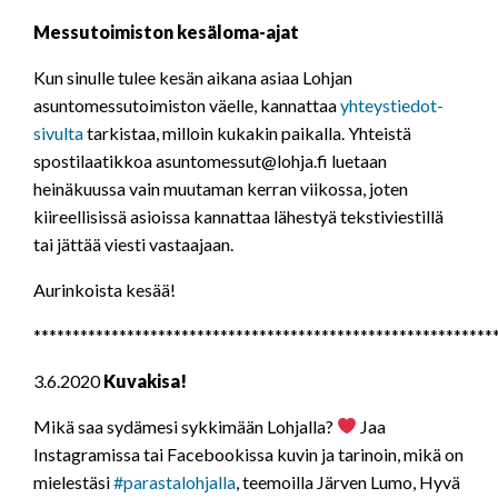
Messutoimiston kesäloma-ajat
Kun sinulle tulee kesän aikana asiaa Lohjan
asuntomessutoimiston väelle, kannattaa
yhteystiedot-
sivulta
tarkistaa, milloin kukakin paikalla. Yhteistä
spostilaatikkoa
asuntomessut@lohja.fi
luetaan
heinäkuussa vain muutaman kerran viikossa, joten
kiireellisissä asioissa kannattaa lähestyä tekstiviestillä
tai jättää viesti vastaajaan.
Aurinkoista kesää!
***********************************************************
3.6.2020
Kuvakisa!
Mikä saa sydämesi sykkimään Lohjalla?
Jaa
Instagramissa tai Facebookissa kuvin ja tarinoin, mikä on
mielestäsi
#
parastalohjalla
, teemoilla Järven Lumo, Hyvä