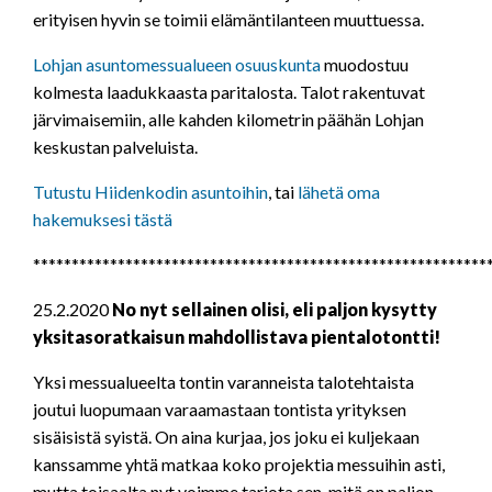
erityisen hyvin se toimii elämäntilanteen muuttuessa.
Lohjan asuntomessualueen osuuskunta
muodostuu
kolmesta laadukkaasta paritalosta. Talot rakentuvat
järvimaisemiin, alle kahden kilometrin päähän Lohjan
keskustan palveluista.
Tutustu Hiidenkodin asuntoihin
, tai
lähetä oma
hakemuksesi tästä
***********************************************************
25.2.2020
No nyt sellainen olisi, eli paljon kysytty
yksitasoratkaisun mahdollistava pientalotontti!
Yksi messualueelta tontin varanneista talotehtaista
joutui luopumaan varaamastaan tontista yrityksen
sisäisistä syistä. On aina kurjaa, jos joku ei kuljekaan
kanssamme yhtä matkaa koko projektia messuihin asti,
mutta toisaalta nyt voimme tarjota sen, mitä on paljon