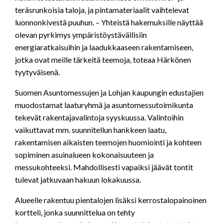
teräsrunkoisia taloja, ja pintamateriaalit vaihtelevat
luonnonkivestä puuhun. – Yhteistä hakemuksille näyttää
olevan pyrkimys ympäristöystävällisiin
energiaratkaisuihin ja laadukkaaseen rakentamiseen,
jotka ovat meille tärkeitä teemoja, toteaa Härkönen
tyytyväisenä.
Suomen Asuntomessujen ja Lohjan kaupungin edustajien
muodostamat laaturyhmä ja asuntomessutoimikunta
tekevät rakentajavalintoja syyskuussa. Valintoihin
vaikuttavat mm. suunnitellun hankkeen laatu,
rakentamisen aikaisten teemojen huomiointi ja kohteen
sopiminen asuinalueen kokonaisuuteen ja
messukohteeksi. Mahdollisesti vapaiksi jäävät tontit
tulevat jatkuvaan hakuun lokakuussa.
Alueelle rakentuu pientalojen lisäksi kerrostalopainoinen
kortteli, jonka suunnittelua on tehty