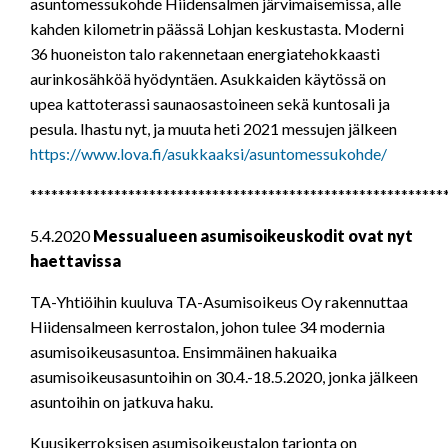
asuntomessukohde Hiidensalmen järvimaisemissa, alle
kahden kilometrin päässä Lohjan keskustasta. Moderni
36 huoneiston talo rakennetaan energiatehokkaasti
aurinkosähköä hyödyntäen. Asukkaiden käytössä on
upea kattoterassi saunaosastoineen sekä kuntosali ja
pesula. Ihastu nyt, ja muuta heti 2021 messujen jälkeen
https://www.lova.fi/asukkaaksi/asuntomessukohde/
***********************************************************
5.4.2020
Messualueen asumisoikeuskodit ovat nyt
haettavissa
TA-Yhtiöihin kuuluva TA-Asumisoikeus Oy rakennuttaa
Hiidensalmeen kerrostalon, johon tulee 34 modernia
asumisoikeusasuntoa. Ensimmäinen hakuaika
asumisoikeusasuntoihin on 30.4.-18.5.2020, jonka jälkeen
asuntoihin on jatkuva haku.
Kuusikerroksisen asumisoikeustalon tarjonta on