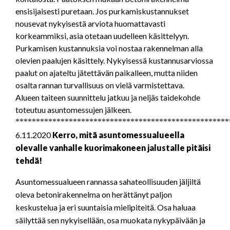
ensisijaisesti puretaan. Jos purkamiskustannukset
nousevat nykyisestä arviota huomattavasti
korkeammiksi, asia otetaan uudelleen käsittelyyn.
Purkamisen kustannuksia voi nostaa rakennelman alla
olevien paalujen käsittely. Nykyisessä kustannusarviossa
paalut on ajateltu jätettävän paikalleen, mutta niiden
osalta rannan turvallisuus on vielä varmistettava.
Alueen taiteen suunnittelu jatkuu ja neljäs taidekohde
toteutuu asuntomessujen jälkeen.
****************************************************
6.11.2020
Kerro, mitä asuntomessualueella
olevalle vanhalle kuorimakoneen jalustalle pitäisi
tehdä!
Asuntomessualueen rannassa sahateollisuuden jäljiltä
oleva betonirakennelma on herättänyt paljon
keskustelua ja eri suuntaisia mielipiteitä. Osa haluaa
säilyttää sen nykyisellään, osa muokata nykypäivään ja