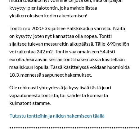
kysytty: pientalotontin, joka mahdollistaa
yksikerroksisen kodin rakentamisen!
Tontti nro 2020-3 sijaitsee Palkkikadun varrella. Näitä
on kysytty, joten nyt kannattaa olla nopea. Tontti
sijaitsee tulevan messureitin alkupäässä. Tälle 690 neliön
voi rakentaa 242 m2. Tontin saa omakseen 54 450
eurolla. Seuraavan kerran tonttihakemuksia käsitellään
maaliskuun lopulla. Tässä käsittelyssä voidaan huomioida
18.3. mennessä saapuneet hakemukset.
Ole rohkeasti yhteydessä ja kysy lisää tästä juuri
vapautuneesta tontista, tai kahdesta komeasta
kulmatontistamme.
Tutustu tontteihin ja niiden hakemiseen täällä
***********************************************************