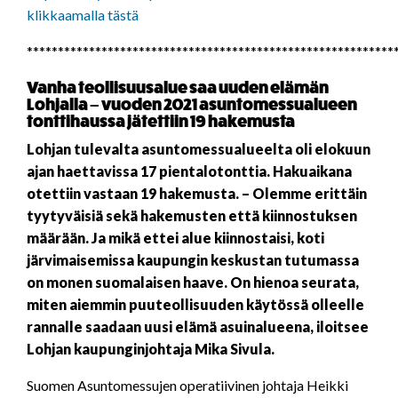
klikkaamalla tästä
***********************************************************
Vanha teollisuusalue saa uuden elämän
Lohjalla
–
vuoden 2021 asuntomessualueen
tonttihaussa jätettiin 19 hakemusta
Lohjan tulevalta asuntomessualueelta oli elokuun
ajan haettavissa 17 pientalotonttia. Hakuaikana
otettiin vastaan 19 hakemusta. – Olemme erittäin
tyytyväisiä sekä hakemusten että kiinnostuksen
määrään. Ja mikä ettei alue kiinnostaisi, koti
järvimaisemissa kaupungin keskustan tutumassa
on monen suomalaisen haave. On hienoa seurata,
miten aiemmin puuteollisuuden käytössä olleelle
rannalle saadaan uusi elämä asuinalueena, iloitsee
Lohjan kaupunginjohtaja Mika Sivula.
Suomen Asuntomessujen operatiivinen johtaja Heikki