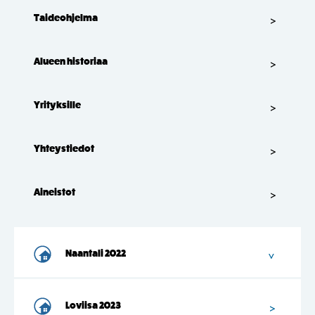
Taideohjelma
Alueen historiaa
Yrityksille
Yhteystiedot
Aineistot
Naantali 2022
Loviisa 2023