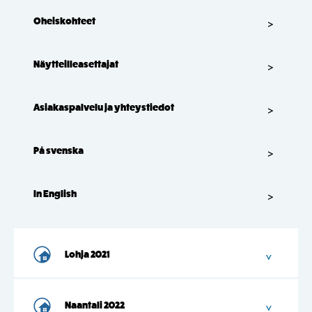
Oheiskohteet
Näytteilleasettajat
Asiakaspalvelu ja yhteystiedot
På svenska
In English
Lohja 2021
Naantali 2022