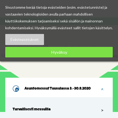
Sivustomme kerää tietoja evästeiden (esim. evästetunniste) ja
vastaavien teknologioiden avulla parhaan mahdollisen
Skip
käyttökokemuksen tarjoamiseksi sekä sisällön ja mainonnan
to
kohdentamiseksi. Hyväksymällä evästeet sallit tietojen käsittelyn.
content
Evästeasetukset
Hyväksy
Asuntomessut Tuusulassa 3.-30.8.2020
Turvallisesti messuilla