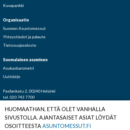
Kuvapankki
Organisaatio
Suomen Asuntomessut
Yhteystiedot ja palaute
Tietosuojaseloste
Suomalainen asuminen
Asukasbarometri
Uutiskirje
Pasilankatu 2, 00240 Helsinki
tel. 020 743 7700
etunimi.sukunimi@asuntomessut.fi
HUOMAATHAN, ETTÄ OLET VANHALLA
SIVUSTOLLA. AJANTASAISET ASIAT LÖYDÄT
© Osuuskunta Suomen Asuntomessut
OSOITTEESTA
ASUNTOMESSUT.FI