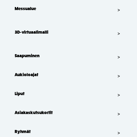
Messualue
3D-virtuaalimalli
Saapuminen
Aukioloajat
Liput
Asiakaskutsukortit
Ryhmät