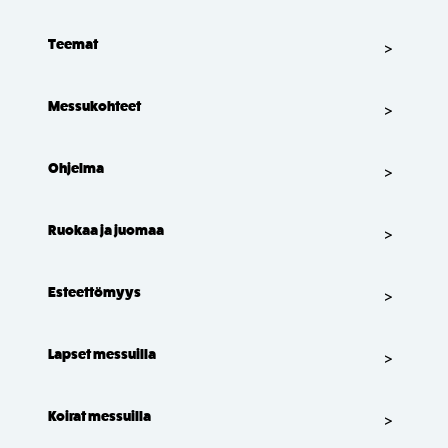
Teemat
Messukohteet
Ohjelma
Ruokaa ja juomaa
Esteettömyys
Lapset messuilla
Koirat messuilla