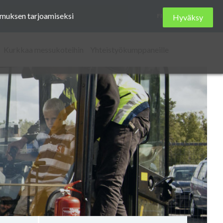
Etsi
kemuksen tarjoamiseksi
FI
Hyväksy
sivustolta
Kurkkaa messukoteihin
Yhteistyökumppaneille