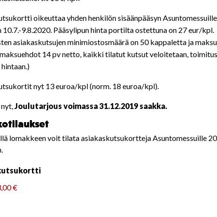
tsukortti oikeuttaa yhden henkilön sisäänpääsyn Asuntomessuille
 10.7.-9.8.2020. Pääsylipun hinta portilta ostettuna on 27 eur/kpl.
sten asiakaskutsujen minimiostosmäärä on 50 kappaletta ja maks
(maksuehdot 14 pv netto, kaikki tilatut kutsut veloitetaan, toimitu
 hintaan.)
tsukortit nyt 13 euroa/kpl (norm. 18 euroa/kpl).
 nyt,
Joulutarjous voimassa 31.12.2019 saakka.
otilaukset
lä lomakkeen voit tilata asiakaskutsukortteja Asuntomessuille 2
.
kutsukortti