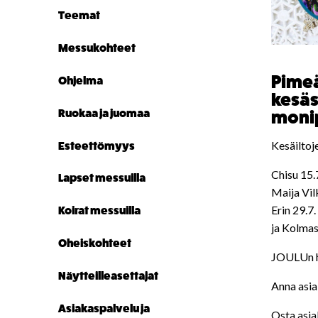
Teemat
Messukohteet
Pimeä
Ohjelma
kesäs
Ruokaa ja juomaa
monip
Kesäiltoj
Esteettömyys
Chisu 15.7
Lapset messuilla
Maija Vil
Erin 29.7.
Koirat messuilla
ja Kolmas
Oheiskohteet
JOULUn 
Näytteilleasettajat
Anna asia
Asiakaspalvelu ja
Osta asia