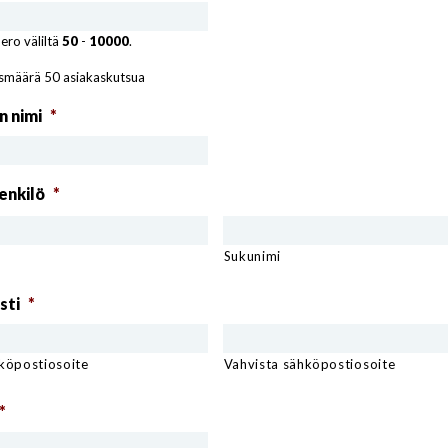
ero väliltä
50
-
10000
.
usmäärä 50 asiakaskutsua
n nimi
*
enkilö
*
Sukunimi
sti
*
köpostiosoite
Vahvista sähköpostiosoite
*