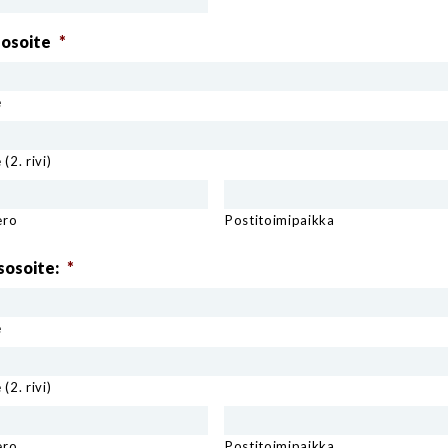
sosoite
*
e
(2. rivi)
ero
Postitoimipaikka
sosoite:
*
e
(2. rivi)
ero
Postitoimipaikka