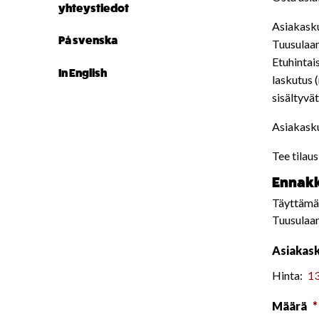
yhteystiedot
Asiakasku
På svenska
Tuusulaan
Etuhintai
In English
laskutus 
sisältyvät
Asiakasku
Tee tilaus
Ennakk
Täyttämäl
Tuusulaan
Asiakas
Hinta:
Määrä
*