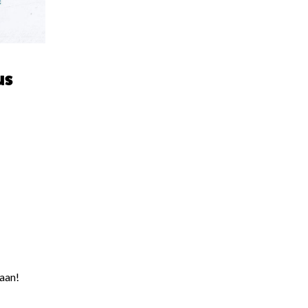
us
laan!