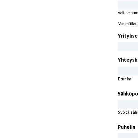
Valitse num
Minimitila
Yritykse
Yhteysh
Etunimi
Sähköpo
Syötä säh
Puhelin