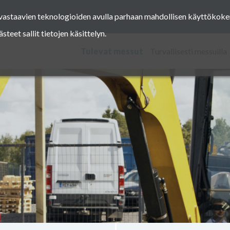
a vastaavien teknologioiden avulla parhaan mahdollisen käyttöko
Facebook
Instagram
Pinterest
Twitter
eet sallit tietojen käsittelyn.
Tulevat messut
Turvallisesti messuilla