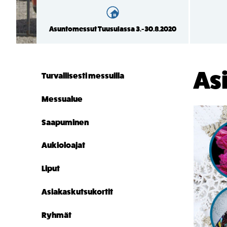
Asuntomessut Tuusulassa 3.-30.8.2020
As
Turvallisesti messuilla
Messualue
Saapuminen
Aukioloajat
Liput
Asiakaskutsukortit
Ryhmät