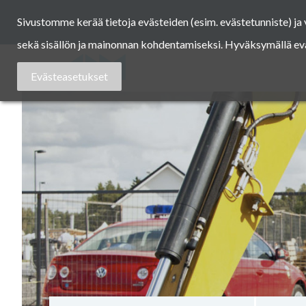
Skip
Sivustomme kerää tietoja evästeiden (esim. evästetunniste) j
to
content
sekä sisällön ja mainonnan kohdentamiseksi. Hyväksymällä eväst
Asuntomessut
Evästeasetukset