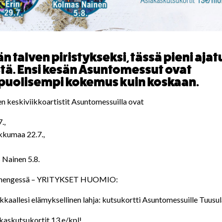
n talven piristykseksi, tässä pieni ajat
tä. Ensi kesän Asuntomessut ovat
uolisempi kokemus kuin koskaan.
en keskiviikkoartistit Asuntomessuilla ovat
.,
kkumaa 22.7.,
 Nainen 5.8.
hengessä – YRITYKSET HUOMIO:
kkaallesi elämyksellinen lahja: kutsukortti Asuntomessuille Tuusu
kaskutsukortit 13 e/kpl!