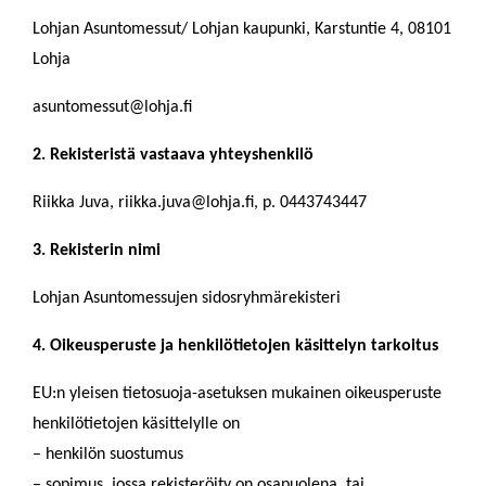
Lohjan Asuntomessut/ Lohjan kaupunki, Karstuntie 4, 08101
Lohja
asuntomessut@lohja.fi
2. Rekisteristä vastaava yhteyshenkilö
Riikka Juva,
riikka.juva@lohja.fi
, p. 0443743447
3. Rekisterin nimi
Lohjan Asuntomessujen sidosryhmärekisteri
4. Oikeusperuste ja henkilötietojen käsittelyn tarkoitus
EU:n yleisen tietosuoja-asetuksen mukainen oikeusperuste
henkilötietojen käsittelylle on
– henkilön suostumus
– sopimus, jossa rekisteröity on osapuolena, tai