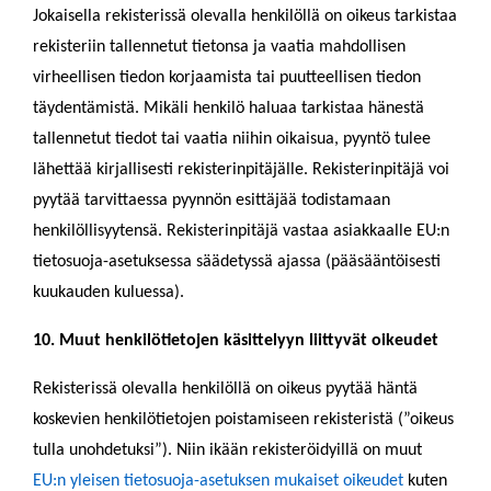
Jokaisella rekisterissä olevalla henkilöllä on oikeus tarkistaa
rekisteriin tallennetut tietonsa ja vaatia mahdollisen
virheellisen tiedon korjaamista tai puutteellisen tiedon
täydentämistä. Mikäli henkilö haluaa tarkistaa hänestä
tallennetut tiedot tai vaatia niihin oikaisua, pyyntö tulee
lähettää kirjallisesti rekisterinpitäjälle. Rekisterinpitäjä voi
pyytää tarvittaessa pyynnön esittäjää todistamaan
henkilöllisyytensä. Rekisterinpitäjä vastaa asiakkaalle EU:n
tietosuoja-asetuksessa säädetyssä ajassa (pääsääntöisesti
kuukauden kuluessa).
10. Muut henkilötietojen käsittelyyn liittyvät oikeudet
Rekisterissä olevalla henkilöllä on oikeus pyytää häntä
koskevien henkilötietojen poistamiseen rekisteristä (”oikeus
tulla unohdetuksi”). Niin ikään rekisteröidyillä on muut
EU:n yleisen tietosuoja-asetuksen mukaiset oikeudet
kuten