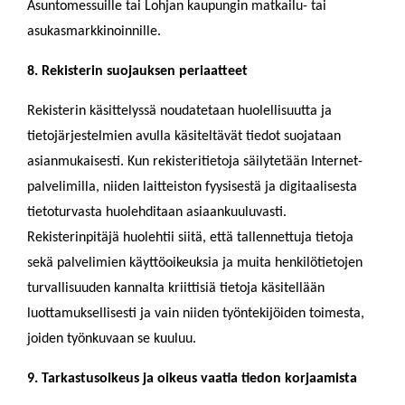
Asuntomessuille tai Lohjan kaupungin matkailu- tai
asukasmarkkinoinnille.
8. Rekisterin suojauksen periaatteet
Rekisterin käsittelyssä noudatetaan huolellisuutta ja
tietojärjestelmien avulla käsiteltävät tiedot suojataan
asianmukaisesti. Kun rekisteritietoja säilytetään Internet-
palvelimilla, niiden laitteiston fyysisestä ja digitaalisesta
tietoturvasta huolehditaan asiaankuuluvasti.
Rekisterinpitäjä huolehtii siitä, että tallennettuja tietoja
sekä palvelimien käyttöoikeuksia ja muita henkilötietojen
turvallisuuden kannalta kriittisiä tietoja käsitellään
luottamuksellisesti ja vain niiden työntekijöiden toimesta,
joiden työnkuvaan se kuuluu.
9. Tarkastusoikeus ja oikeus vaatia tiedon korjaamista