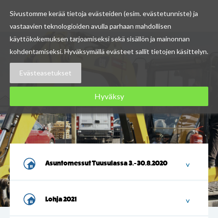
Sivustomme kerää tietoja evästeiden (esim. evästetunniste) ja
vastaavien teknologioiden avulla parhaan mahdollisen
Skip
käyttökokemuksen tarjoamiseksi sekä sisällön ja mainonnan
to
kohdentamiseksi. Hyväksymällä evästeet sallit tietojen käsittelyn.
content
Evästeasetukset
Hyväksy
Asuntomessut Tuusulassa 3.-30.8.2020
Lohja 2021