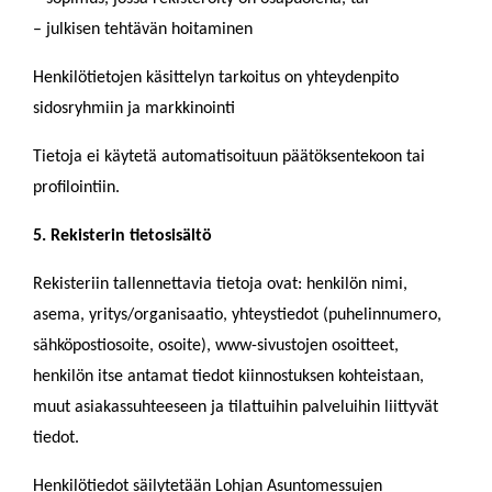
– julkisen tehtävän hoitaminen
Henkilötietojen käsittelyn tarkoitus on yhteydenpito
sidosryhmiin ja markkinointi
Tietoja ei käytetä automatisoituun päätöksentekoon tai
profilointiin.
5. Rekisterin tietosisältö
Rekisteriin tallennettavia tietoja ovat: henkilön nimi,
asema, yritys/organisaatio, yhteystiedot (puhelinnumero,
sähköpostiosoite, osoite), www-sivustojen osoitteet,
henkilön itse antamat tiedot kiinnostuksen kohteistaan,
muut asiakassuhteeseen ja tilattuihin palveluihin liittyvät
tiedot.
Henkilötiedot säilytetään Lohjan Asuntomessujen