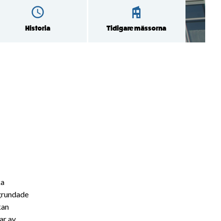
Historia
Tidigare mässorna
ka
 grundade
kan
ar av