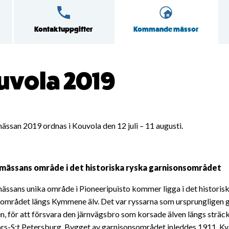
Kontaktuppgifter
Kommande mässor
uvola 2019
ssan 2019 ordnas i Kouvola den 12 juli – 11 augusti.
ässans område i det historiska ryska garnisonsområdet
ssans unika område i Pioneeripuisto kommer ligga i det historis
området längs Kymmene älv. Det var ryssarna som ursprungligen
n, för att försvara den järnvägsbro som korsade älven längs sträc
rs-S:t Petersburg. Bygget av garnisonsområdet inleddes 1911. Kv