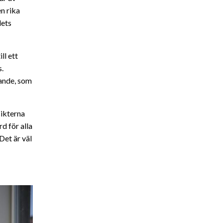
n rika
dets
ll ett
s.
ande, som
sikterna
d för alla
Det är väl