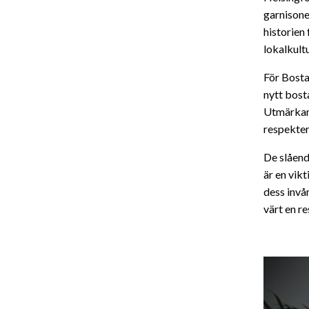
garnisone
historien
lokalkultu
För Bosta
nytt bost
Utmärkan
respekter
De slåend
är en vik
dess invå
värt en re