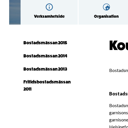
Verksamhetside
Organisation
Ko
Bostadsmässan 2015
Bostadsmässan 2014
Bostadsmässan 2013
Bostadsmä
Fritidsbostadsmässan
2011
Bostadsm
Bostadsmä
garnisons
garnisone
Helsingfo