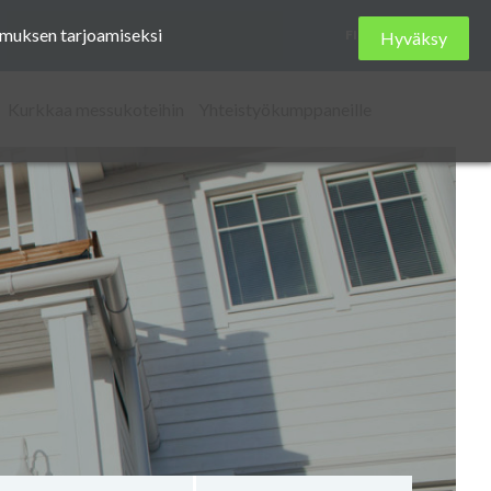
Etsi
kemuksen tarjoamiseksi
FI
Hyväksy
sivustolta
Kurkkaa messukoteihin
Yhteistyökumppaneille