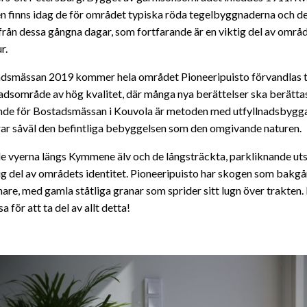
n finns idag de för området typiska röda tegelbyggnaderna och de
 från dessa gångna dagar, som fortfarande är en viktig del av områ
r.
dsmässan 2019 kommer hela området Pioneeripuisto förvandlas ti
adsområde av hög kvalitet, där många nya berättelser ska berätta
de för Bostadsmässan i Kouvola är metoden med utfyllnadsbygg
ar såväl den befintliga bebyggelsen som den omgivande naturen.
e vyerna längs Kymmene älv och de långsträckta, parkliknande ut
tig del av områdets identitet. Pioneeripuisto har skogen som bakgår
nare, med gamla ståtliga granar som sprider sitt lugn över trakten. 
sa för att ta del av allt detta!