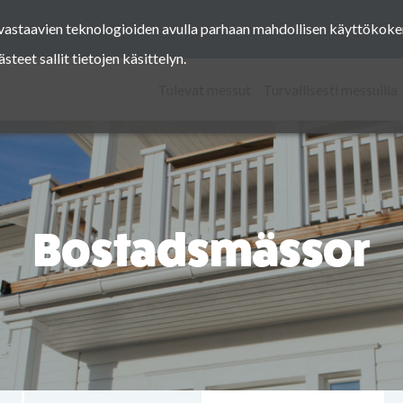
a vastaavien teknologioiden avulla parhaan mahdollisen käyttöko
Facebook
Instagram
Pinterest
Twitter
eet sallit tietojen käsittelyn.
Tulevat messut
Turvallisesti messuilla
Bostadsmässor