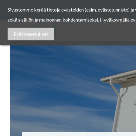
Skip
Sivustomme kerää tietoja evästeiden (esim. evästetunniste) j
to
content
sekä sisällön ja mainonnan kohdentamiseksi. Hyväksymällä eväst
Asuntomessut
Evästeasetukset