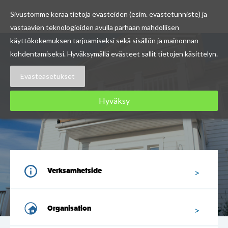
Sivustomme kerää tietoja evästeiden (esim. evästetunniste) ja
vastaavien teknologioiden avulla parhaan mahdollisen
Skip
käyttökokemuksen tarjoamiseksi sekä sisällön ja mainonnan
to
kohdentamiseksi. Hyväksymällä evästeet sallit tietojen käsittelyn.
content
Evästeasetukset
Bostadsmässor
Hyväksy
Verksamhetside
Organisation