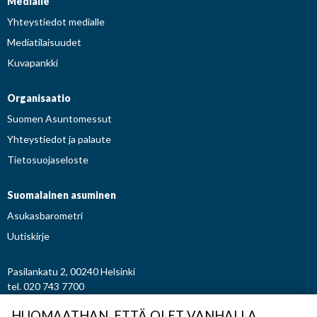
Medialle
Yhteystiedot medialle
Mediatilaisuudet
Kuvapankki
Organisaatio
Suomen Asuntomessut
Yhteystiedot ja palaute
Tietosuojaseloste
Suomalainen asuminen
Asukasbarometri
Uutiskirje
Pasilankatu 2, 00240 Helsinki
tel. 020 743 7700
etunimi.sukunimi@asuntomessut.fi
HUOMAATHAN, ETTÄ OLET VANHALLA