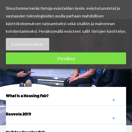
Sivustomme kerää tietoja evästeiden (esim. evästetunniste) ja
vastaavien teknologioiden avulla parhaan mahdollisen
Skip
käyttökokemuksen tarjoamiseksi sekä sisällön ja mainonnan
to
kohdentamiseksi. Hyväksymällä evästeet sallit tietojen käsittelyn.
content
Evästeasetukset
Hyväksy
What is a Housing Fair?
Kouvola 2019