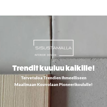
Skip
to
content
Trendit kuuluu kaikille!
Tervetuloa Trendien Ihmeelliseen
Maailmaan Kouvolaan Pioneerikoululle!