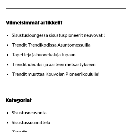
Viimeisimmät artikkelit
Sisustusloungessa sisustuspioneerit neuvovat !
Trendit Trendikodissa Asuntomessuilla
Tapetteja ja huonekaluja tupaan
Trendit ideoiksi ja aarteen metsästykseen
Trendit muuttaa Kouvolan Pioneerikoululle!
Kategoriat
Sisustusneuvonta
Sisustussuunnittelu
Trendit