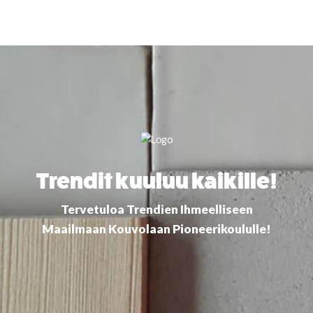
Skip
to
content
Trendit kuuluu kaikille!
Tervetuloa Trendien Ihmeelliseen
Maailmaan Kouvolaan Pioneerikoululle!