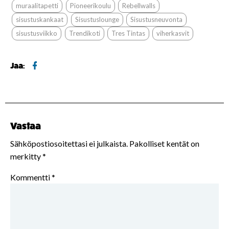
muraalitapetti
Pioneerikoulu
Rebellwalls
sisustuskankaat
Sisustuslounge
Sisustusneuvonta
sisustusviikko
Trendikoti
Tres Tintas
viherkasvit
Jaa:
Vastaa
Sähköpostiosoitettasi ei julkaista.
Pakolliset kentät on
merkitty
*
Kommentti
*