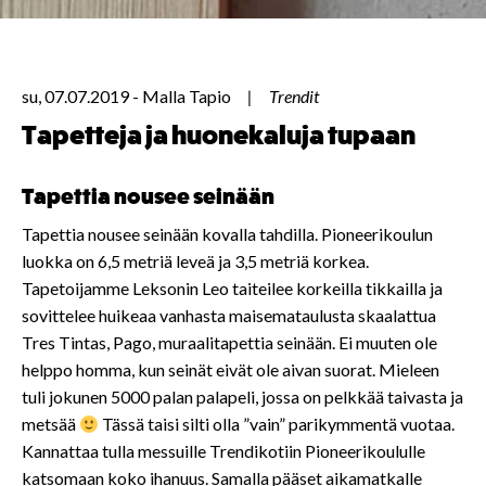
su, 07.07.2019
-
Malla Tapio
Trendit
Tapetteja ja huonekaluja tupaan
Tapettia nousee seinään
Tapettia nousee seinään kovalla tahdilla. Pioneerikoulun
luokka on 6,5 metriä leveä ja 3,5 metriä korkea.
Tapetoijamme Leksonin Leo taiteilee korkeilla tikkailla ja
sovittelee huikeaa vanhasta maisemataulusta skaalattua
Tres Tintas, Pago, muraalitapettia seinään. Ei muuten ole
helppo homma, kun seinät eivät ole aivan suorat. Mieleen
tuli jokunen 5000 palan palapeli, jossa on pelkkää taivasta ja
metsää
Tässä taisi silti olla ”vain” parikymmentä vuotaa.
Kannattaa tulla messuille Trendikotiin Pioneerikoululle
katsomaan koko ihanuus. Samalla pääset aikamatkalle