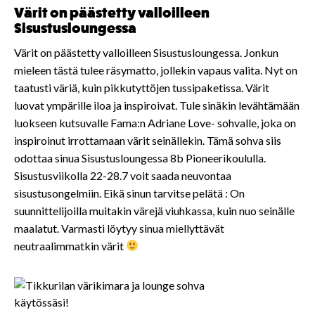
Värit on päästetty valloilleen
Sisustusloungessa
Värit on päästetty valloilleen Sisustusloungessa. Jonkun
mieleen tästä tulee räsymatto, jollekin vapaus valita. Nyt on
taatusti väriä, kuin pikkutyttöjen tussipaketissa. Värit
luovat ympärille iloa ja inspiroivat. Tule sinäkin levähtämään
luokseen kutsuvalle Fama:n Adriane Love- sohvalle, joka on
inspiroinut irrottamaan värit seinällekin. Tämä sohva siis
odottaa sinua Sisustusloungessa 8b Pioneerikoululla.
Sisustusviikolla 22-28.7 voit saada neuvontaa
sisustusongelmiin. Eikä sinun tarvitse pelätä : On
suunnittelijoilla muitakin värejä viuhkassa, kuin nuo seinälle
maalatut. Varmasti löytyy sinua miellyttävät
neutraalimmatkin värit