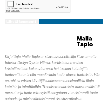
Malla
Tapio
Kirjoittaja Malla Tapio on sisustussuunnittelija Sisustamalla
Interior Design Oy:sta. Hän on kurkistellut trendien
kristallipalloon koko työuransa hakiessaan kuluttajille
tuotevalikoimia niin muodin kuin kodin alueen tuotteisiin. Hän
on rohkea värien käyttäjä luodessaan tunnelmallisia tiloja
koteihin ja toimitiloihin. Trendiseminaareista, kansainvälisiltä
messuilta ja tuote-esittelyistä bongataan viimeisimmät tuote-
uutuudet ja mielenkiintoisimmat sisustusratkaisut.