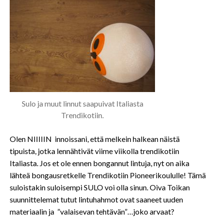
Sulo ja muut linnut saapuivat Italiasta
Trendikotiin.
Olen NIIIIIN innoissani, että melkein halkean näistä
tipuista, jotka lennähtivät viime viikolla trendikotiin
Italiasta. Jos et ole ennen bongannut lintuja, nyt on aika
lähteä bongausretkelle Trendikotiin Pioneerikoululle! Tämä
suloistakin suloisempi SULO voi olla sinun. Oiva Toikan
suunnittelemat tutut lintuhahmot ovat saaneet uuden
materiaalin ja ”valaisevan tehtävän”…joko arvaat?