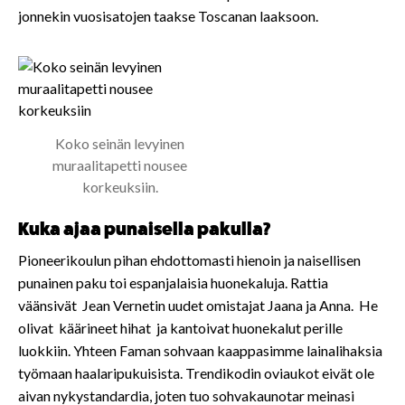
jonnekin vuosisatojen taakse Toscanan laaksoon.
Koko seinän levyinen
muraalitapetti nousee
korkeuksiin.
Kuka ajaa punaisella pakulla?
Pioneerikoulun pihan ehdottomasti hienoin ja naisellisen
punainen paku toi espanjalaisia huonekaluja. Rattia
väänsivät Jean Vernetin uudet omistajat Jaana ja Anna. He
olivat käärineet hihat ja kantoivat huonekalut perille
luokkiin. Yhteen Faman sohvaan kaappasimme lainalihaksia
työmaan haalaripukuisista. Trendikodin oviaukot eivät ole
aivan nykystandardia, joten tuo sohvakaunotar meinasi