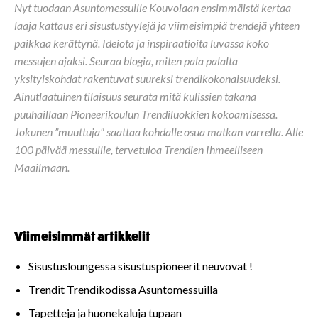
Nyt tuodaan Asuntomessuille Kouvolaan ensimmäistä kertaa
laaja kattaus eri sisustustyylejä ja viimeisimpiä trendejä yhteen
paikkaa kerättynä. Ideiota ja inspiraatioita luvassa koko
messujen ajaksi. Seuraa blogia, miten pala palalta
yksityiskohdat rakentuvat suureksi trendikokonaisuudeksi.
Ainutlaatuinen tilaisuus seurata mitä kulissien takana
puuhaillaan Pioneerikoulun Trendiluokkien kokoamisessa.
Jokunen ”muuttuja" saattaa kohdalle osua matkan varrella. Alle
100 päivää messuille, tervetuloa Trendien Ihmeelliseen
Maailmaan.
Viimeisimmät artikkelit
Sisustusloungessa sisustuspioneerit neuvovat !
Trendit Trendikodissa Asuntomessuilla
Tapetteja ja huonekaluja tupaan