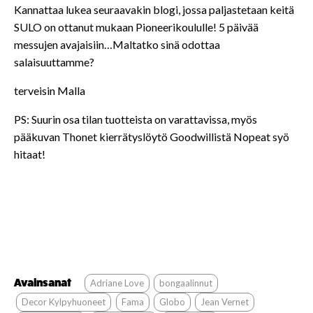
Kannattaa lukea seuraavakin blogi, jossa paljastetaan keitä
SULO on ottanut mukaan Pioneerikoululle! 5 päivää
messujen avajaisiin…Maltatko sinä odottaa
salaisuuttamme?
terveisin Malla
PS: Suurin osa tilan tuotteista on varattavissa, myös
pääkuvan Thonet kierrätyslöytö Goodwillistä Nopeat syö
hitaat!
Avainsanat
Adriane Love
bongaalinnut
Decor Kylpyhuoneet
Fama
Globo
Jean Vernet