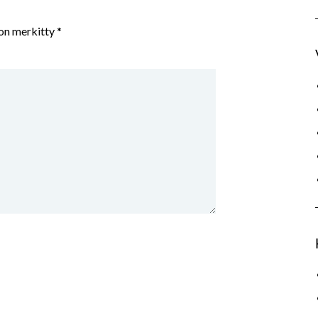
 on merkitty
*