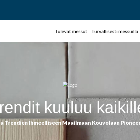
Facebook
Instagram
Pinterest
Twitter
Tulevat messut
Turvallisesti messuilla
rendit kuuluu kaikill
a Trendien Ihmeelliseen Maailmaan Kouvolaan Pioneer