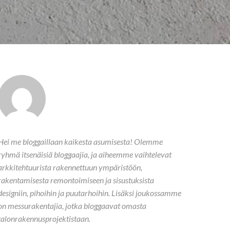
Hei me bloggaillaan kaikesta asumisesta! Olemme
ryhmä itsenäisiä bloggaajia, ja aiheemme vaihtelevat
arkkitehtuurista rakennettuun ympäristöön,
rakentamisesta remontoimiseen ja sisustuksista
designiin, pihoihin ja puutarhoihin. Lisäksi joukossamme
on messurakentajia, jotka bloggaavat omasta
talonrakennusprojektistaan.