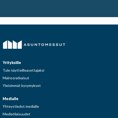
taloja
Kokkola-2011
Teijo-Talon koti matkusti Kokkolaan
Yrityksille
Tule näytteilleasettajaksi
Mainosratkaisut
Yleisimmät kysymykset
Medialle
Yhteystiedot medialle
Mediatilaisuudet