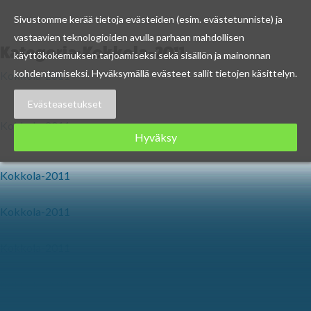
Sivustomme kerää tietoja evästeiden (esim. evästetunniste) ja
vastaavien teknologioiden avulla parhaan mahdollisen
Kategoria:
Kokkola-2011
Skip
käyttökokemuksen tarjoamiseksi sekä sisällön ja mainonnan
to
kohdentamiseksi. Hyväksymällä evästeet sallit tietojen käsittelyn.
Kokkola-2011
content
Asuntomessuilla viihdytään ja haetaan
sisustusideoita
Evästeasetukset
Kokkola-2011
Hyväksy
Heikius Hus korjasi potin kesän
Asuntomessujen yleisöäänestyksissä
Kokkola-2011
Lasten Taidetyöpajassa jakkarapäivä
Kokkola-2011
Tervatonttuja Neristanissa
Kokkola-2011
Kokkolassa vene liikenneympyrässä
Kokkola-2011
Kokkolassa upeat maisemat ja paljon kivoja