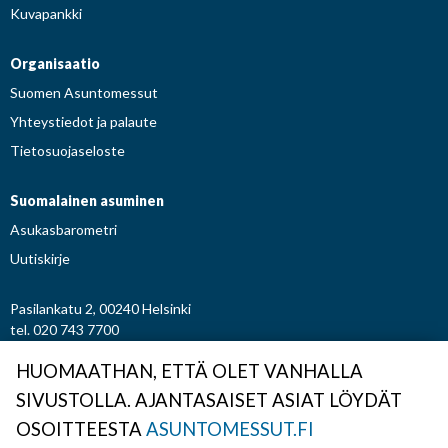
Kuvapankki
Organisaatio
Suomen Asuntomessut
Yhteystiedot ja palaute
Tietosuojaseloste
Suomalainen asuminen
Asukasbarometri
Uutiskirje
Pasilankatu 2, 00240 Helsinki
tel. 020 743 7700
etunimi.sukunimi@asuntomessut.fi
HUOMAATHAN, ETTÄ OLET VANHALLA
SIVUSTOLLA. AJANTASAISET ASIAT LÖYDÄT
© Osuuskunta Suomen Asuntomessut
OSOITTEESTA
ASUNTOMESSUT.FI