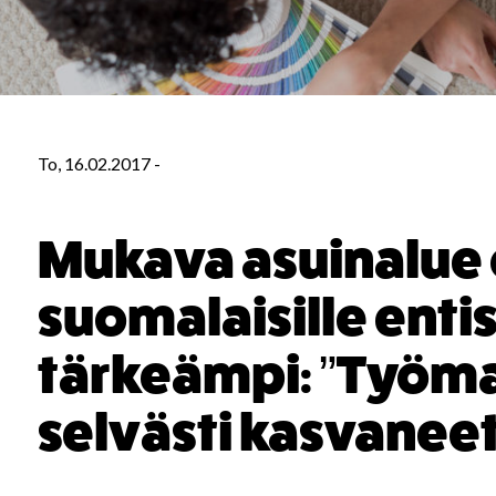
To, 16.02.2017
-
Mukava asuinalue
suomalaisille enti
tärkeämpi: ”Työma
selvästi kasvaneet