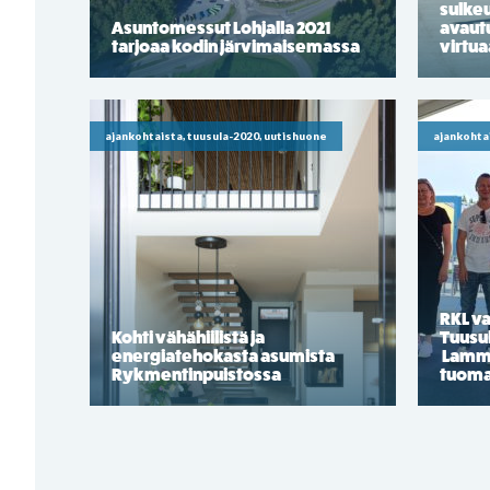
sulkeu
Asuntomessut Lohjalla 2021
avaut
tarjoaa kodin järvimaisemassa
virtua
ajankohtaista, tuusula-2020, uutishuone
ajankohta
RKL va
Kohti vähähiilistä ja
Tuusu
energiatehokasta asumista
Lammi-
Rykmentinpuistossa
tuoma