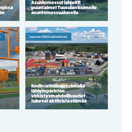
Asuntomessut lahjoitti
ngissa
puuntaimet Tuusulan kolmelle
ään
asuntomessualueelle
e
tuusula-2020, uutishuone
Kodin ratkaisujen rinnalla
lähiympäristön
virkistysmahdollisuudet
tukevat aktiivista elämää