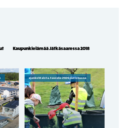
ut
Kaupunkielämää Jätkäsaaressa 2018
e
ajankohtaista, tuusula-2020, uutishuone