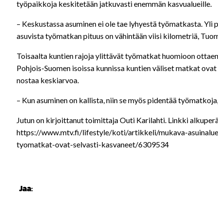
työpaikkoja keskitetään jatkuvasti enemmän kasvualueille.
– Keskustassa asuminen ei ole tae lyhyestä työmatkasta. Yli
asuvista työmatkan pituus on vähintään viisi kilometriä, Tuo
Toisaalta kuntien rajoja ylittävät työmatkat huomioon ottaen 
Pohjois-Suomen isoissa kunnissa kuntien väliset matkat ovat
nostaa keskiarvoa.
– Kun asuminen on kallista, niin se myös pidentää työmatkoja,
Jutun on kirjoittanut toimittaja Outi Karilahti. Linkki alkuperä
https://www.mtv.fi/lifestyle/koti/artikkeli/mukava-asuinalu
tyomatkat-ovat-selvasti-kasvaneet/6309534
Jaa: