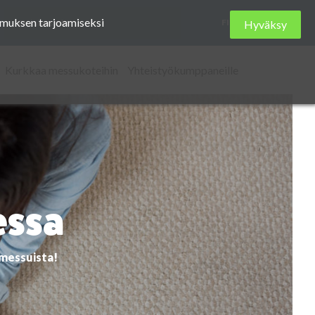
Etsi
kemuksen tarjoamiseksi
FI
Hyväksy
sivustolta
Kurkkaa messukoteihin
Yhteistyökumppaneille
essa
omessuista!