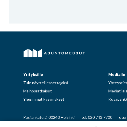
Yrityksille
Medialle
Tule näytteilleasettajaksi
Yhteystied
Mainosratkaisut
Mediatilai
Yleisimmät kysymykset
Kuvapankk
Pasilankatu 2, 00240 Helsinki
tel. 020 743 7700
etun