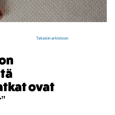
Takaisin arkistoon
 on
stä
tkat ovat
”