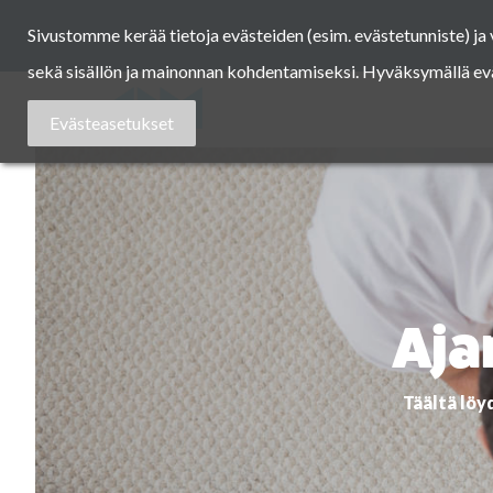
Skip
Sivustomme kerää tietoja evästeiden (esim. evästetunniste) j
to
content
sekä sisällön ja mainonnan kohdentamiseksi. Hyväksymällä eväst
Asuntomessut
Evästeasetukset
Aja
Täältä löy