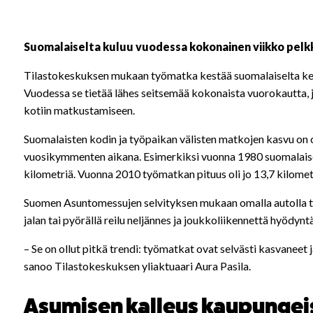
Suomalaiselta kuluu vuodessa kokonainen viikko pelkk
Tilastokeskuksen mukaan työmatka kestää suomalaiselta kesk
Vuodessa se tietää lähes seitsemää kokonaista vuorokautta, j
kotiin matkustamiseen.
Suomalaisten kodin ja työpaikan välisten matkojen kasvu on o
vuosikymmenten aikana. Esimerkiksi vuonna 1980 suomalaise
kilometriä. Vuonna 2010 työmatkan pituus oli jo 13,7 kilomet
Suomen Asuntomessujen selvityksen mukaan omalla autolla töi
jalan tai pyörällä reilu neljännes ja joukkoliikennettä hyödynt
– Se on ollut pitkä trendi: työmatkat ovat selvästi kasvaneet ja
sanoo Tilastokeskuksen yliaktuaari
Aura Pasila
.
Asumisen kalleus kaupungeis