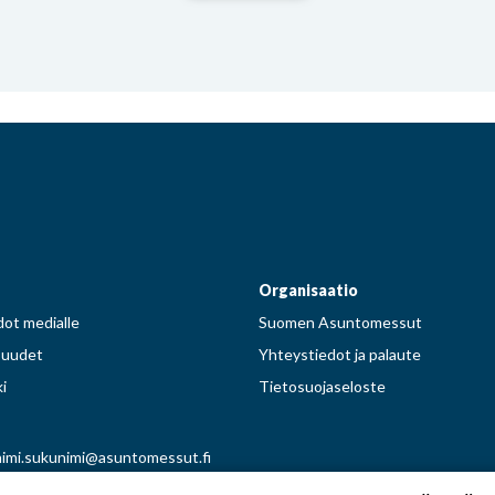
Facebook
Instagram
Pinterest
Twitter
Organisaatio
ot medialle
Suomen Asuntomessut
suudet
Yhteystiedot ja palaute
i
Tietosuojaseloste
imi.sukunimi@asuntomessut.fi