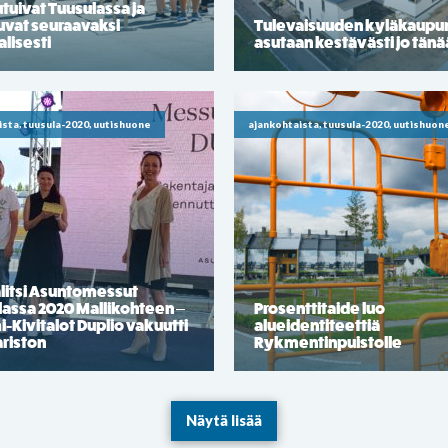
tuivat Tuusulassa ja
uvat seuraavaksi
Tulevaisuuden kyläkaupu
alisesti
asutaan kestävästi jo tän
ista, tuusula-2020, uutishuone
ajankohtaista, tuusula-2020, uutishuon
litsi Asuntomessut
lassa 2020 Mallikohteen –
Prosenttitaide luo
Kivitalot Duplio vakuutti
alueidentiteettiä
riston
Rykmentinpuistolle
Näytä lisää