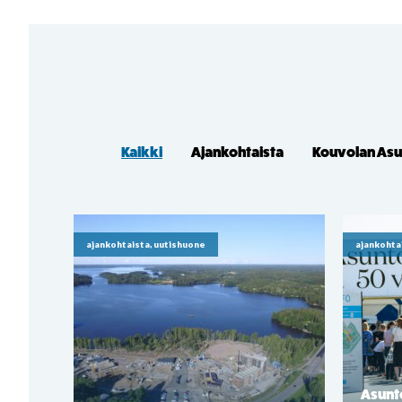
Kaikki
Ajankohtaista
Kouvolan As
ajankohtaista, uutishuone
ajankohta
Asunt