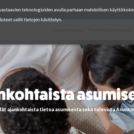
a vastaavien teknologioiden avulla parhaan mahdollisen käyttöko
Facebook
Instagram
Pinterest
Twitter
eet sallit tietojen käsittelyn.
Tulevat messut
Turvallisesti messuilla
nkohtaista asumis
dät ajankohtaista tietoa asumisesta sekä tulevista Asunt