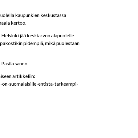
 puolella kaupunkien keskustassa
maala kertoo.
Helsinki jää keskiarvon alapuolelle.
 pakostikin pidempiä, mikä puolestaan
 Pasila sanoo.
iseen artikkeliin:
e-on-suomalaisille-entista-tarkeampi-