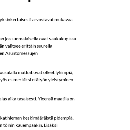
et yksinkertaisesti arvostavat mukavaa
 jos suomalaisella ovat vaakakupissa
n valitsee erittäin suurella
men Asuntomessujen
lousalalla matkat ovat olleet lyhimpiä,
yös esimerkiksi etätyön yleistyminen
as aika tasaisesti. Yleensä maatila on
tkat hieman keskimääräistä pidempiä,
n töihin kauempaakin. Lisäksi