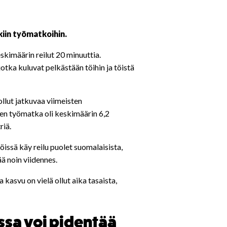
iin työmatkoihin.
imäärin reilut 20 minuuttia.
otka kuluvat pelkästään töihin ja töistä
llut jatkuvaa viimeisten
n työmatka oli keskimäärin 6,2
riä.
ssä käy reilu puolet suomalaisista,
ää noin viidennes.
 kasvu on vielä ollut aika tasaista,
sa voi pidentää