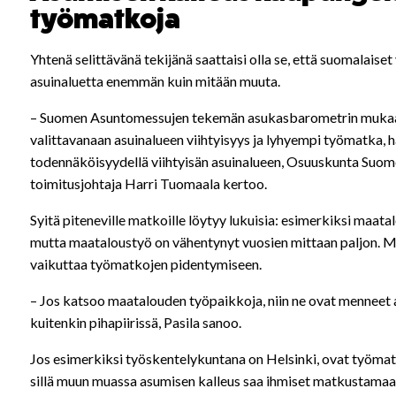
työmatkoja
Yhtenä selittävänä tekijänä saattaisi olla se, että suomalais
asuinaluetta enemmän kuin mitään muuta.
– Suomen Asuntomessujen tekemän asukasbarometrin mukaan
valittavanaan asuinalueen viihtyisyys ja lyhyempi työmatka, hä
todennäköisyydellä viihtyisän asuinalueen, Osuuskunta Suo
toimitusjohtaja
Harri Tuomaala
kertoo.
Syitä piteneville matkoille löytyy lukuisia: esimerkiksi maata
mutta maataloustyö on vähentynyt vuosien mittaan paljon. M
vaikuttaa työmatkojen pidentymiseen.
– Jos katsoo maatalouden työpaikkoja, niin ne ovat menneet al
kuitenkin pihapiirissä, Pasila sanoo.
Jos esimerkiksi työskentelykuntana on Helsinki, ovat työma
sillä muun muassa asumisen kalleus saa ihmiset matkustamaa