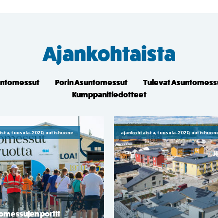
Ajankohtaista
untomessut
Porin Asuntomessut
Tulevat Asuntomess
Kumppanitiedotteet
ista, tuusula-2020, uutishuone
ajankohtaista, tuusula-2020, uutishuon
omessujen portit