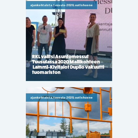
ajankohtaista, tuusula-2020, uutishuone
RKL valitsi Asuntomessut
Tuusulassa 2020 Mallikohteen –
Lammi-Kivitalot Duplio vakuutti
tuomariston
ajankohtaista, tuusula-2020, uutishuone