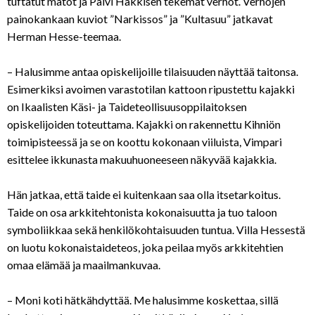
tuftatut matot ja Päivi Häkkisen tekemät verhot. Verhojen
painokankaan kuviot ”Narkissos” ja ”Kultasuu” jatkavat
Herman Hesse-teemaa.
– Halusimme antaa opiskelijoille tilaisuuden näyttää taitonsa.
Esimerkiksi avoimen varastotilan kattoon ripustettu kajakki
on Ikaalisten Käsi- ja Taideteollisuusoppilaitoksen
opiskelijoiden toteuttama. Kajakki on rakennettu Kihniön
toimipisteessä ja se on koottu kokonaan viiluista, Vimpari
esittelee ikkunasta makuuhuoneeseen näkyvää kajakkia.
Hän jatkaa, että taide ei kuitenkaan saa olla itsetarkoitus.
Taide on osa arkkitehtonista kokonaisuutta ja tuo taloon
symboliikkaa sekä henkilökohtaisuuden tuntua. Villa Hessestä
on luotu kokonaistaideteos, joka peilaa myös arkkitehtien
omaa elämää ja maailmankuvaa.
– Moni koti hätkähdyttää. Me halusimme koskettaa, sillä