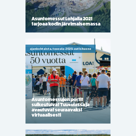
Asuntomessut Lohjalla 2021
tarjoaa kodin järvimaisemassa
ajankohtaista, tuusula-2020, uutishuone
Asuntomessujen portit
sulkeutuivat Tuusulassa ja
avautuvat seuraavaksi
virtuaalisesti