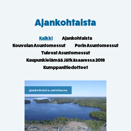
Ajankohtaista
Kaikki
Ajankohtaista
Kouvolan Asuntomessut
Porin Asuntomessut
Tulevat Asuntomessut
Kaupunkielämää Jätkäsaaressa 2018
Kumppanitiedotteet
ajankohtaista, uutishuone