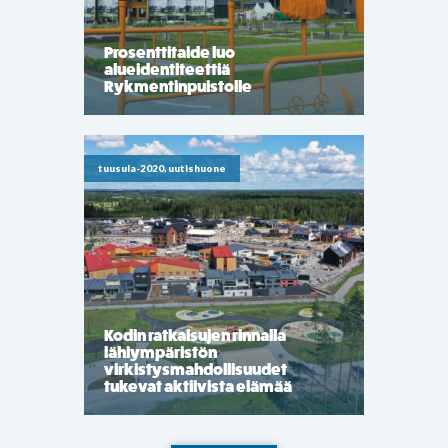
Prosenttitaide luo
alueidentiteettiä
Rykmentinpuistolle
tuusula-2020, uutishuone
Kodin ratkaisujen rinnalla
lähiympäristön
virkistysmahdollisuudet
tukevat aktiivista elämää