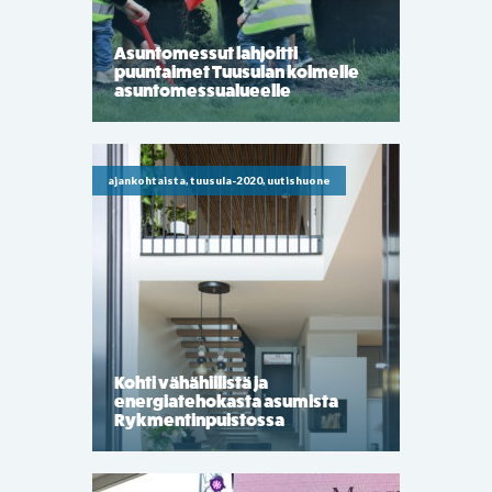
Asuntomessut lahjoitti
puuntaimet Tuusulan kolmelle
asuntomessualueelle
ajankohtaista, tuusula-2020, uutishuone
Kohti vähähiilistä ja
energiatehokasta asumista
Rykmentinpuistossa