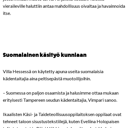
vieraileville haluttiin antaa mahdollisuus oivaltaa ja havainnoida
itse.
Suomalainen käsityö kunniaan
Villa Hessessä on käytetty apuna useita suomalaisia
kädentaitajia aina peltisepästä muotoilijoihin.
– Suomessa on paljon osaamista ja halusimme ottaa mukaan
erityisesti Tampereen seudun kädentaitajia, Vimpari sanoo.
Ikaalisten Käsi- ja Taideteollisuusoppilaitoksen oppilaat ovat
tehneet taloon sisustustekstiilejä, kuten Eveliina Holopaisen