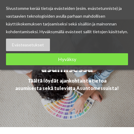
Sivustomme kerää tietoja evästeiden (esim. evästetunniste) ja
vastaavien teknologioiden avulla parhaan mahdollisen
Skip
käyttökokemuksen tarjoamiseksi sekä sisällön ja mainonnan
to
kohdentamiseksi. Hyväksymällä evästeet sallit tietojen käsittelyn.
content
Evästeasetukset
Ajankohtaista
Hyväksy
asumisessa
Täältä löydät ajankohtaista tietoa
asumisesta sekä tulevista Asuntomessuista!