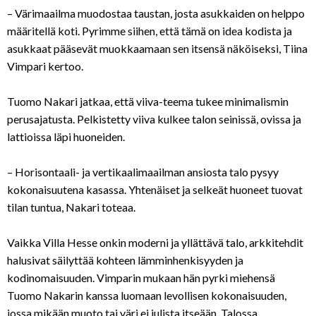
– Värimaailma muodostaa taustan, josta asukkaiden on helppo
määritellä koti. Pyrimme siihen, että tämä on idea kodista ja
asukkaat pääsevät muokkaamaan sen itsensä näköiseksi, Tiina
Vimpari kertoo.
Tuomo Nakari jatkaa, että viiva-teema tukee minimalismin
perusajatusta. Pelkistetty viiva kulkee talon seinissä, ovissa ja
lattioissa läpi huoneiden.
– Horisontaali- ja vertikaalimaailman ansiosta talo pysyy
kokonaisuutena kasassa. Yhtenäiset ja selkeät huoneet tuovat
tilan tuntua, Nakari toteaa.
Vaikka Villa Hesse onkin moderni ja yllättävä talo, arkkitehdit
halusivat säilyttää kohteen lämminhenkisyyden ja
kodinomaisuuden. Vimparin mukaan hän pyrki miehensä
Tuomo Nakarin kanssa luomaan levollisen kokonaisuuden,
jossa mikään muoto tai väri ei julista itseään. Talossa