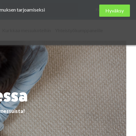
Etsi
kemuksen tarjoamiseksi
FI
Hyväksy
sivustolta
Kurkkaa messukoteihin
Yhteistyökumppaneille
essa
omessuista!