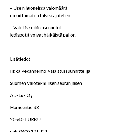
– Usein huoneissa valomäärä
on riittämätön talvea ajatellen.
– Valokiskoihin asennetut
ledispotit voivat häikäistä paljon.
Lisätiedot:
Ilkka Pekanheimo, valaistussuunnittelija
Suomen Valoteknillisen seuran jäsen
AD-Lux Oy
Hämeentie 33
20540 TURKU
puh. 0400 221 421