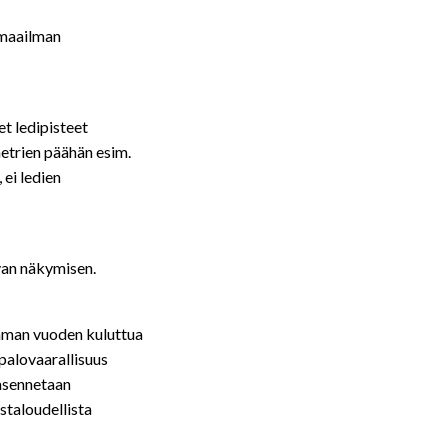
imaailman
et ledipisteet
etrien päähän esim.
 ei ledien
uvan näkymisen.
aman vuoden kuluttua
palovaarallisuus
e asennetaan
staloudellista