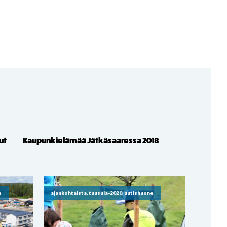
ut
Kaupunkielämää Jätkäsaaressa 2018
e
ajankohtaista, tuusula-2020, uutishuone