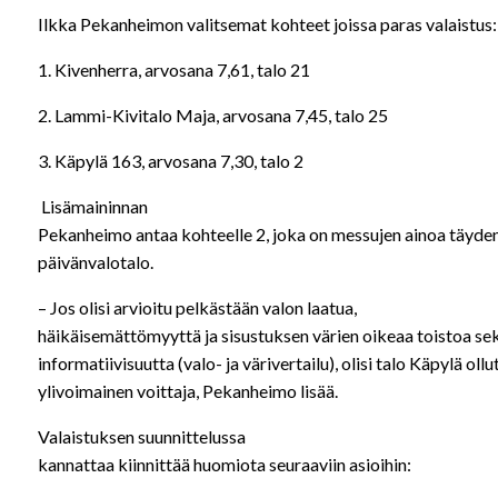
Ilkka Pekanheimon valitsemat kohteet joissa paras valaistus:
1. Kivenherra, arvosana 7,61, talo 21
2. Lammi-Kivitalo Maja, arvosana 7,45, talo 25
3. Käpylä 163, arvosana 7,30, talo 2
Lisämaininnan
Pekanheimo antaa kohteelle 2, joka on messujen ainoa täyden
päivänvalotalo.
– Jos olisi arvioitu pelkästään valon laatua,
häikäisemättömyyttä ja sisustuksen värien oikeaa toistoa se
informatiivisuutta (valo- ja värivertailu), olisi talo Käpylä ollu
ylivoimainen voittaja, Pekanheimo lisää.
Valaistuksen suunnittelussa
kannattaa kiinnittää huomiota seuraaviin asioihin: