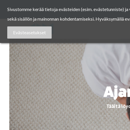
Skip
Sivustomme kerää tietoja evästeiden (esim. evästetunniste) j
to
content
sekä sisällön ja mainonnan kohdentamiseksi. Hyväksymällä eväst
Asuntomessut
Evästeasetukset
Aja
Täältä löy