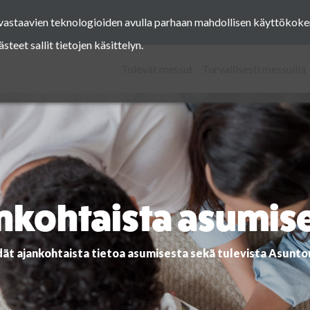
a vastaavien teknologioiden avulla parhaan mahdollisen käyttöko
Facebook
Instagram
Pinterest
Twitter
eet sallit tietojen käsittelyn.
Tulevat messut
Turvallisesti messuilla
nkohtaista asumis
dät ajankohtaista tietoa asumisesta sekä tulevista Asunt