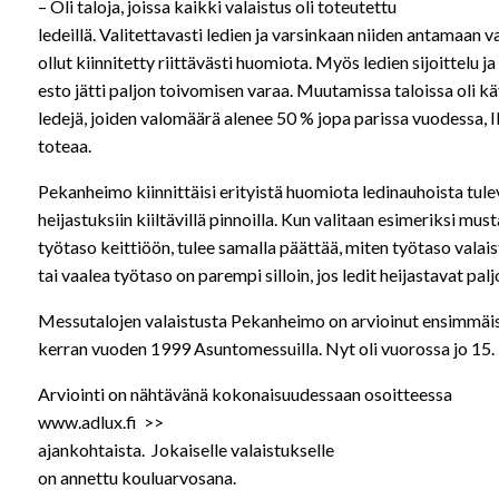
– Oli taloja, joissa kaikki valaistus oli toteutettu
ledeillä. Valitettavasti ledien ja varsinkaan niiden antamaan v
ollut kiinnitetty riittävästi huomiota. Myös ledien sijoittelu j
esto jätti paljon toivomisen varaa. Muutamissa taloissa oli käy
ledejä, joiden valomäärä alenee 50 % jopa parissa vuodessa,
toteaa.
Pekanheimo kiinnittäisi erityistä huomiota ledinauhoista tule
heijastuksiin kiiltävillä pinnoilla. Kun valitaan esimeriksi musta
työtaso keittiöön, tulee samalla päättää, miten työtaso valai
tai vaalea työtaso on parempi silloin, jos ledit heijastavat palj
Messutalojen valaistusta Pekanheimo on arvioinut ensimmäi
kerran vuoden 1999 Asuntomessuilla. Nyt oli vuorossa jo 15. 
Arviointi on nähtävänä kokonaisuudessaan osoitteessa
www.adlux.fi >>
ajankohtaista. Jokaiselle valaistukselle
on annettu kouluarvosana.