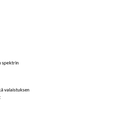
 spektrin
kä valaistuksen
t