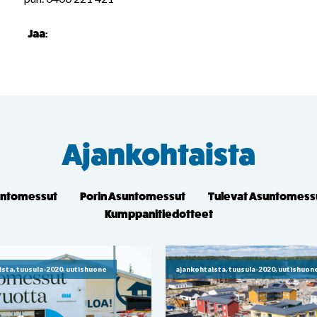
Jaa:
Ajankohtaista
untomessut
Porin Asuntomessut
Tulevat Asuntomess
Kumppanitiedotteet
ista, tuusula-2020, uutishuone
ajankohtaista, tuusula-2020, uutishuon