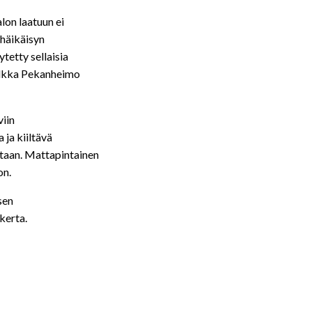
alon laatuun ei
a häikäisyn
tetty sellaisia
 Ilkka Pekanheimo
viin
 ja kiiltävä
staan. Mattapintainen
on.
sen
kerta.