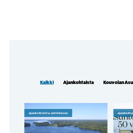
Kaikki
Ajankohtaista
Kouvolan As
ajankohtaista, uutishuone
ajankohta