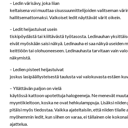
– Ledin värisävy, joka liian
keltaisena voi muuttaa sisussuunnittelijoiden valitseman vär
hallitsemattomaksi. Valkoiset ledit näyttävät värit oikein.
– Ledit heijastuivat usein
tiskipöydästä tai kiiltävästä työtasosta. Ledinauhan yksittäis
eivät myöskään saisi näkyä. Ledinauha ei saa näkyä useiden m
keittiöön tai olohuoneeseen. Ledinauhasta tarvitaan vain valo,
näkymistä.
– Ledien pisteet heijastuivat
joskus lasipäällysteisestä taulusta vai valokuvasta estäen k
– Yllättävän paljon on vielä
käytössä kattoon upotettuja halogeeneja. Ne menevät muut
myyntikieltoon, koska ne ovat hehkulamppuja. Lisäksi niiden 
pitäisi myös tiedostaa. Vaikka ajateltaisiin, että niiden tilall
myöhemmin ledit, kun siihen on varaa, ei tällainen ole kokonai
ajattelua.