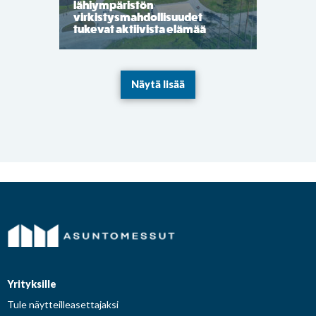
lähiympäristön
virkistysmahdollisuudet
tukevat aktiivista elämää
Näytä lisää
Yrityksille
Tule näytteilleasettajaksi