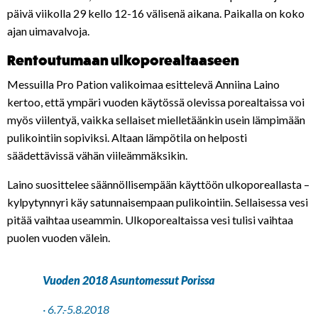
päivä viikolla 29 kello 12-16 välisenä aikana. Paikalla on koko
ajan uimavalvoja.
Rentoutumaan ulkoporealtaaseen
Messuilla Pro Pation valikoimaa esittelevä
Anniina Laino
kertoo, että ympäri vuoden käytössä olevissa porealtaissa voi
myös viilentyä, vaikka sellaiset mielletäänkin usein lämpimään
pulikointiin sopiviksi. Altaan lämpötila on helposti
säädettävissä vähän viileämmäksikin.
Laino suosittelee säännöllisempään käyttöön ulkoporeallasta –
kylpytynnyri käy satunnaisempaan pulikointiin. Sellaisessa vesi
pitää vaihtaa useammin. Ulkoporealtaissa vesi tulisi vaihtaa
puolen vuoden välein.
Vuoden 2018 Asuntomessut Porissa
· 6.7.-5.8.2018