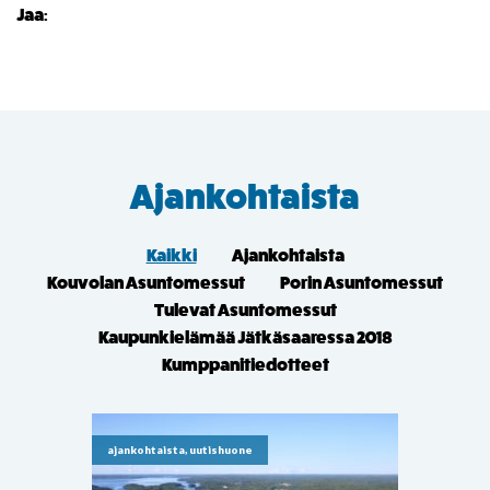
Jaa:
Ajankohtaista
Kaikki
Ajankohtaista
Kouvolan Asuntomessut
Porin Asuntomessut
Tulevat Asuntomessut
Kaupunkielämää Jätkäsaaressa 2018
Kumppanitiedotteet
ajankohtaista, uutishuone