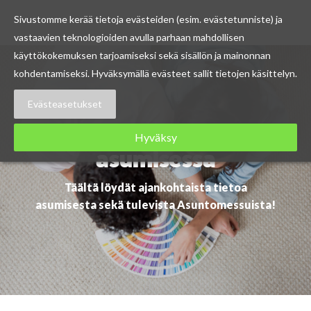
Sivustomme kerää tietoja evästeiden (esim. evästetunniste) ja
vastaavien teknologioiden avulla parhaan mahdollisen
Skip
käyttökokemuksen tarjoamiseksi sekä sisällön ja mainonnan
to
kohdentamiseksi. Hyväksymällä evästeet sallit tietojen käsittelyn.
content
Evästeasetukset
Ajankohtaista
Hyväksy
asumisessa
Täältä löydät ajankohtaista tietoa
asumisesta sekä tulevista Asuntomessuista!