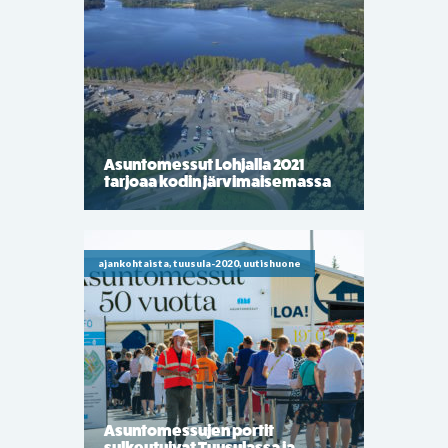
Asuntomessut Lohjalla 2021
tarjoaa kodin järvimaisemassa
ajankohtaista, tuusula-2020, uutishuone
Asuntomessujen portit
sulkeutuivat Tuusulassa ja