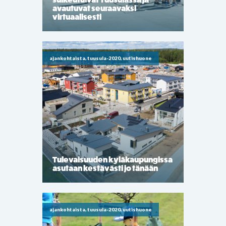
avautuvat seuraavaksi
virtuaalisesti
ajankohtaista, tuusula-2020, uutishuone
Tulevaisuuden kyläkaupungissa
asutaan kestävästi jo tänään
ajankohtaista, tuusula-2020, uutishuone