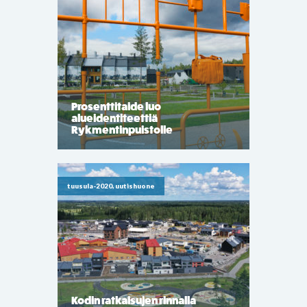
Prosenttitaide luo
alueidentiteettiä
Rykmentinpuistolle
tuusula-2020, uutishuone
Kodin ratkaisujen rinnalla