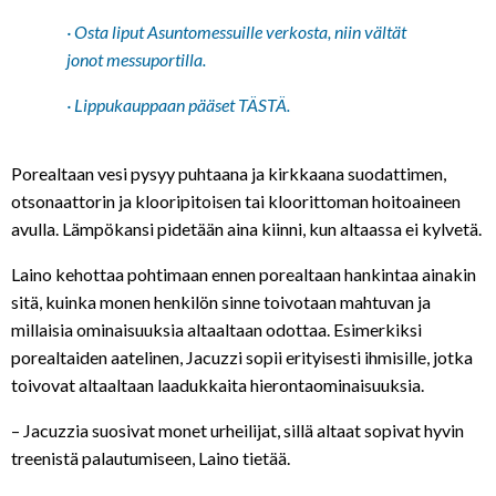
· Osta liput Asuntomessuille verkosta, niin vältät
jonot messuportilla.
· Lippukauppaan pääset
TÄSTÄ
.
Porealtaan vesi pysyy puhtaana ja kirkkaana suodattimen,
otsonaattorin ja klooripitoisen tai kloorittoman hoitoaineen
avulla. Lämpökansi pidetään aina kiinni, kun altaassa ei kylvetä.
Laino kehottaa pohtimaan ennen porealtaan hankintaa ainakin
sitä, kuinka monen henkilön sinne toivotaan mahtuvan ja
millaisia ominaisuuksia altaaltaan odottaa. Esimerkiksi
porealtaiden aatelinen, Jacuzzi sopii erityisesti ihmisille, jotka
toivovat altaaltaan laadukkaita hierontaominaisuuksia.
– Jacuzzia suosivat monet urheilijat, sillä altaat sopivat hyvin
treenistä palautumiseen, Laino tietää.