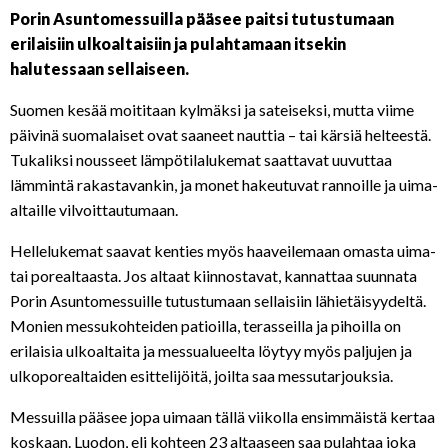
Porin Asuntomessuilla pääsee paitsi tutustumaan
erilaisiin ulkoaltaisiin ja pulahtamaan itsekin
halutessaan sellaiseen.
Suomen kesää moititaan kylmäksi ja sateiseksi, mutta viime
päivinä suomalaiset ovat saaneet nauttia – tai kärsiä helteestä.
Tukaliksi nousseet lämpötilalukemat saattavat uuvuttaa
lämmintä rakastavankin, ja monet hakeutuvat rannoille ja uima-
altaille vilvoittautumaan.
Hellelukemat saavat kenties myös haaveilemaan omasta uima-
tai porealtaasta. Jos altaat kiinnostavat, kannattaa suunnata
Porin Asuntomessuille tutustumaan sellaisiin lähietäisyydeltä.
Monien messukohteiden patioilla, terasseilla ja pihoilla on
erilaisia ulkoaltaita ja messualueelta löytyy myös paljujen ja
ulkoporealtaiden esittelijöitä, joilta saa messutarjouksia.
Messuilla pääsee jopa uimaan tällä viikolla ensimmäistä kertaa
koskaan. Luodon, eli kohteen 23 altaaseen saa pulahtaa joka