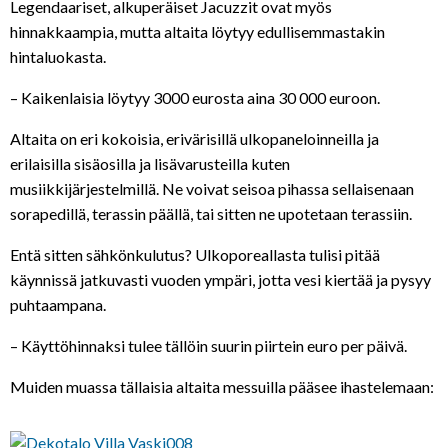
Legendaariset, alkuperäiset Jacuzzit ovat myös
hinnakkaampia, mutta altaita löytyy edullisemmastakin
hintaluokasta.
– Kaikenlaisia löytyy 3000 eurosta aina 30 000 euroon.
Altaita on eri kokoisia, erivärisillä ulkopaneloinneilla ja
erilaisilla sisäosilla ja lisävarusteilla kuten
musiikkijärjestelmillä. Ne voivat seisoa pihassa sellaisenaan
sorapedillä, terassin päällä, tai sitten ne upotetaan terassiin.
Entä sitten sähkönkulutus? Ulkoporeallasta tulisi pitää
käynnissä jatkuvasti vuoden ympäri, jotta vesi kiertää ja pysyy
puhtaampana.
– Käyttöhinnaksi tulee tällöin suurin piirtein euro per päivä.
Muiden muassa tällaisia altaita messuilla pääsee ihastelemaan: