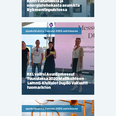
Kohti vähähiilistä ja
energiatehokasta asumista
Rykmentinpuistossa
ajankohtaista, tuusula-2020, uutishuone
RKL valitsi Asuntomessut
Tuusulassa 2020 Mallikohteen –
Lammi-Kivitalot Duplio vakuutti
tuomariston
ajankohtaista, tuusula-2020, uutishuone