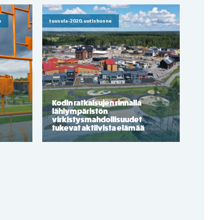
e
tuusula-2020, uutishuone
Kodin ratkaisujen rinnalla
lähiympäristön
virkistysmahdollisuudet
tukevat aktiivista elämää