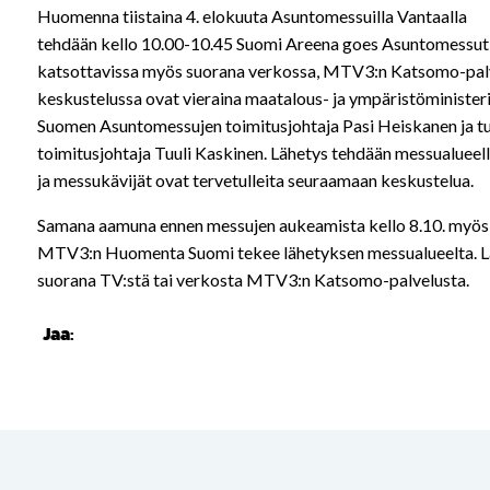
Huomenna tiistaina 4. elokuuta Asuntomessuilla Vantaalla
tehdään kello 10.00-10.45 Suomi Areena goes Asuntomessut 
katsottavissa myös suorana verkossa, MTV3:n Katsomo-palv
keskustelussa ovat vieraina maatalous- ja ympäristöminister
Suomen Asuntomessujen toimitusjohtaja Pasi Heiskanen ja t
toimitusjohtaja Tuuli Kaskinen. Lähetys tehdään messualueell
ja messukävijät ovat tervetulleita seuraamaan keskustelua.
Samana aamuna ennen messujen aukeamista kello 8.10. myös
MTV3:n Huomenta Suomi tekee lähetyksen messualueelta. Lä
suorana TV:stä tai verkosta MTV3:n Katsomo-palvelusta.
Jaa: