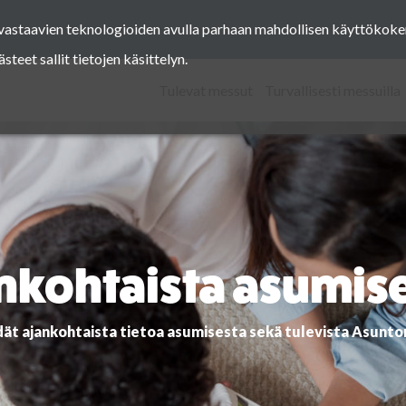
a vastaavien teknologioiden avulla parhaan mahdollisen käyttöko
Facebook
Instagram
Pinterest
Twitter
eet sallit tietojen käsittelyn.
Tulevat messut
Turvallisesti messuilla
nkohtaista asumis
dät ajankohtaista tietoa asumisesta sekä tulevista Asunt