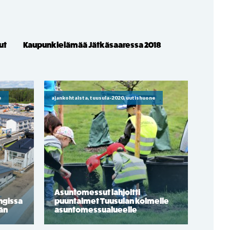
ut
Kaupunkielämää Jätkäsaaressa 2018
e
ajankohtaista, tuusula-2020, uutishuone
Asuntomessut lahjoitti
ngissa
puuntaimet Tuusulan kolmelle
ään
asuntomessualueelle