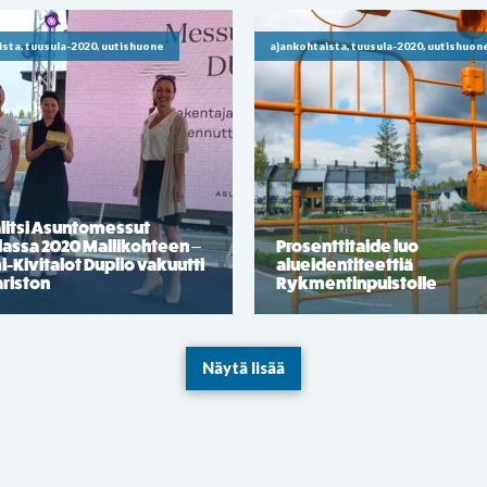
ista, tuusula-2020, uutishuone
ajankohtaista, tuusula-2020, uutishuon
litsi Asuntomessut
lassa 2020 Mallikohteen –
Prosenttitaide luo
Kivitalot Duplio vakuutti
alueidentiteettiä
riston
Rykmentinpuistolle
Näytä lisää