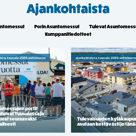
Ajankohtaista
untomessut
Porin Asuntomessut
Tulevat Asuntomess
Kumppanitiedotteet
ista, tuusula-2020, uutishuone
ajankohtaista, tuusula-2020, uutishuon
omessujen portit
tuivat Tuusulassa ja
uvat seuraavaksi
Tulevaisuuden kyläkaupu
alisesti
asutaan kestävästi jo tän