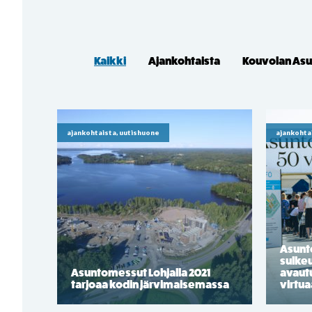
Kaikki
Ajankohtaista
Kouvolan As
ajankohtaista, uutishuone
ajankohta
Asunt
sulkeu
Asuntomessut Lohjalla 2021
avaut
tarjoaa kodin järvimaisemassa
virtua