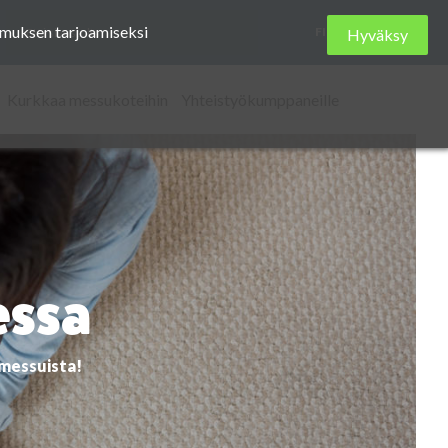
Etsi
kemuksen tarjoamiseksi
FI
Hyväksy
sivustolta
Kurkkaa messukoteihin
Yhteistyökumppaneille
essa
omessuista!