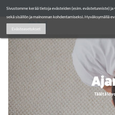
Skip
Sivustomme kerää tietoja evästeiden (esim. evästetunniste) j
to
content
sekä sisällön ja mainonnan kohdentamiseksi. Hyväksymällä eväst
Asuntomessut
Evästeasetukset
Aja
Täältä löy