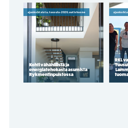
ajankohtaista, tuusula-2020, uutishuone
ajankohta
RKL va
Kohti vähähiilistä ja
Tuusu
energiatehokasta asumista
Lammi-
Rykmentinpuistossa
tuoma