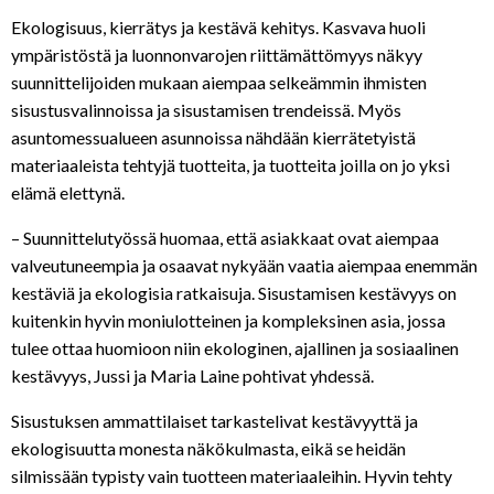
Ekologisuus, kierrätys ja kestävä kehitys. Kasvava huoli
ympäristöstä ja luonnonvarojen riittämättömyys näkyy
suunnittelijoiden mukaan aiempaa selkeämmin ihmisten
sisustusvalinnoissa ja sisustamisen trendeissä. Myös
asuntomessualueen asunnoissa nähdään kierrätetyistä
materiaaleista tehtyjä tuotteita, ja tuotteita joilla on jo yksi
elämä elettynä.
– Suunnittelutyössä huomaa, että asiakkaat ovat aiempaa
valveutuneempia ja osaavat nykyään vaatia aiempaa enemmän
kestäviä ja ekologisia ratkaisuja. Sisustamisen kestävyys on
kuitenkin hyvin moniulotteinen ja kompleksinen asia, jossa
tulee ottaa huomioon niin ekologinen, ajallinen ja sosiaalinen
kestävyys, Jussi ja Maria Laine pohtivat yhdessä.
Sisustuksen ammattilaiset tarkastelivat kestävyyttä ja
ekologisuutta monesta näkökulmasta, eikä se heidän
silmissään typisty vain tuotteen materiaaleihin. Hyvin tehty