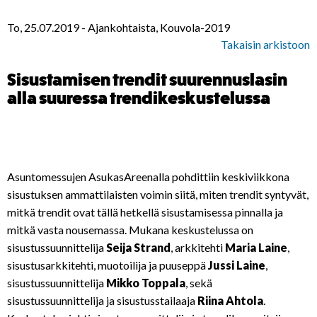
To, 25.07.2019
-
Ajankohtaista, Kouvola-2019
Takaisin arkistoon
Sisustamisen trendit suurennuslasin
alla suuressa trendikeskustelussa
Asuntomessujen AsukasAreenalla pohdittiin keskiviikkona
sisustuksen ammattilaisten voimin siitä, miten trendit syntyvät,
mitkä trendit ovat tällä hetkellä sisustamisessa pinnalla ja
mitkä vasta nousemassa. Mukana keskustelussa on
sisustussuunnittelija
Seija Strand
, arkkitehti
Maria Laine
,
sisustusarkkitehti, muotoilija ja puuseppä
Jussi Laine
,
sisustussuunnittelija
Mikko Toppala
, sekä
sisustussuunnittelija ja sisustusstailaaja
Riina Ahtola
.