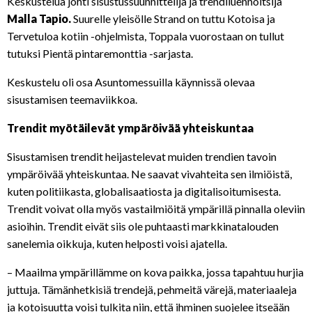
Keskustelua johti sisustussuunnittelija ja trendiluennoitsija
Malla Tapio.
Suurelle yleisölle Strand on tuttu Kotoisa ja
Tervetuloa kotiin -ohjelmista, Toppala vuorostaan on tullut
tutuksi Pientä pintaremonttia -sarjasta.
Keskustelu oli osa Asuntomessuilla käynnissä olevaa
sisustamisen teemaviikkoa.
Trendit myötäilevät ympäröivää yhteiskuntaa
Sisustamisen trendit heijastelevat muiden trendien tavoin
ympäröivää yhteiskuntaa. Ne saavat vivahteita sen ilmiöistä,
kuten politiikasta, globalisaatiosta ja digitalisoitumisesta.
Trendit voivat olla myös vastailmiöitä ympärillä pinnalla oleviin
asioihin. Trendit eivät siis ole puhtaasti markkinatalouden
sanelemia oikkuja, kuten helposti voisi ajatella.
– Maailma ympärillämme on kova paikka, jossa tapahtuu hurjia
juttuja. Tämänhetkisiä trendejä, pehmeitä värejä, materiaaleja
ja kotoisuutta voisi tulkita niin, että ihminen suojelee itseään