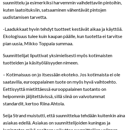
suunnittelu ja esimerkiksi harvemmin vaihdettaviin pintoihin,
kuten laatoituksiin, satsaaminen vähentävät pintojen
uudistamisen tarvetta.
-Laadukkaat hyvin tehdyt tuotteet kestävät aikaa ja käyttöä.
Ekologisuus tulee kuin kaupan päälle, kun tuotetta ei tarvitse
pian uusia, Mikko Toppala summaa.
Suunnittelijat liputtivat yksimielisesti myös kotimaisten
tuotteiden ja käsityöläisyyden nimeen.
– Kotimaisuus on jo itsessään ekoteko. Jos kotimaista ei ole
saatavilla, eurooppalainen tuote on myös hyvä vaihtoehto.
Eettisyyttä mietittäessä eurooppalainen tuotanto on
helpommin jäljitettävissä, sillä siinä on valvotummat
standardit, kertoo Riina Ahtola.
Seija Strand muistutti, että suunnittelua tehdään kuitenkin aina
asiakas edellä. Asiakas on suunnittelijoiden kuningas ja
kuningatar, mikä osaltaan vaikuttaa suunnittelijan valinnan