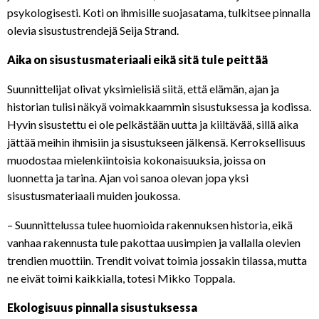
psykologisesti. Koti on ihmisille suojasatama, tulkitsee pinnalla
olevia sisustustrendejä Seija Strand.
Aika on sisustusmateriaali eikä sitä tule peittää
Suunnittelijat olivat yksimielisiä siitä, että elämän, ajan ja
historian tulisi näkyä voimakkaammin sisustuksessa ja kodissa.
Hyvin sisustettu ei ole pelkästään uutta ja kiiltävää, sillä aika
jättää meihin ihmisiin ja sisustukseen jälkensä. Kerroksellisuus
muodostaa mielenkiintoisia kokonaisuuksia, joissa on
luonnetta ja tarina. Ajan voi sanoa olevan jopa yksi
sisustusmateriaali muiden joukossa.
– Suunnittelussa tulee huomioida rakennuksen historia, eikä
vanhaa rakennusta tule pakottaa uusimpien ja vallalla olevien
trendien muottiin. Trendit voivat toimia jossakin tilassa, mutta
ne eivät toimi kaikkialla, totesi Mikko Toppala.
Ekologisuus pinnalla sisustuksessa