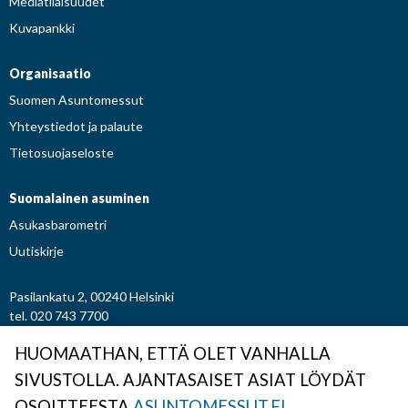
Mediatilaisuudet
Kuvapankki
Organisaatio
Suomen Asuntomessut
Yhteystiedot ja palaute
Tietosuojaseloste
Suomalainen asuminen
Asukasbarometri
Uutiskirje
Pasilankatu 2, 00240 Helsinki
tel. 020 743 7700
etunimi.sukunimi@asuntomessut.fi
HUOMAATHAN, ETTÄ OLET VANHALLA
SIVUSTOLLA. AJANTASAISET ASIAT LÖYDÄT
© Osuuskunta Suomen Asuntomessut
OSOITTEESTA
ASUNTOMESSUT.FI