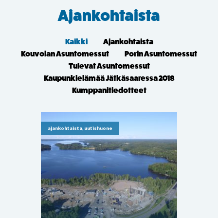
Ajankohtaista
Kaikki
Ajankohtaista
Kouvolan Asuntomessut
Porin Asuntomessut
Tulevat Asuntomessut
Kaupunkielämää Jätkäsaaressa 2018
Kumppanitiedotteet
ajankohtaista, uutishuone