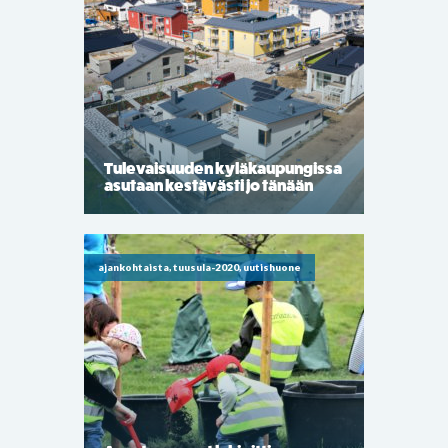
Tulevaisuuden kyläkaupungissa
asutaan kestävästi jo tänään
ajankohtaista, tuusula-2020, uutishuone