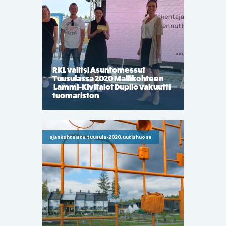
RKL valitsi Asuntomessut
Tuusulassa 2020 Mallikohteen –
Lammi-Kivitalot Duplio vakuutti
tuomariston
ajankohtaista, tuusula-2020, uutishuone