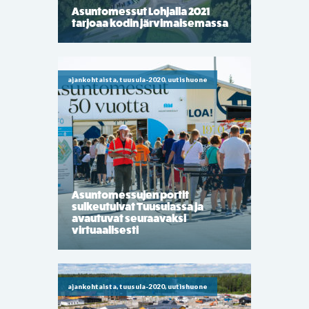
Asuntomessut Lohjalla 2021
tarjoaa kodin järvimaisemassa
ajankohtaista, tuusula-2020, uutishuone
Asuntomessujen portit
sulkeutuivat Tuusulassa ja
avautuvat seuraavaksi
virtuaalisesti
ajankohtaista, tuusula-2020, uutishuone