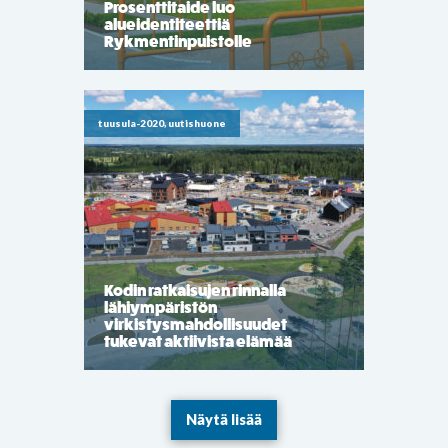
Prosenttitaide luo
alueidentiteettiä
Rykmentinpuistolle
tuusula-2020, uutishuone
Kodin ratkaisujen rinnalla
lähiympäristön
virkistysmahdollisuudet
tukevat aktiivista elämää
Näytä lisää