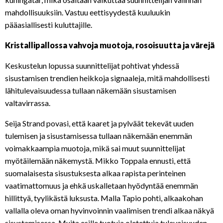
mahdollisuuksiin. Vastuu eettisyydestä kuuluukin
pääasiallisesti kuluttajille.
Kristallipallossa vahvoja muotoja, rosoisuutta ja värejä
Keskustelun lopussa suunnittelijat pohtivat yhdessä
sisustamisen trendien heikkoja signaaleja, mitä mahdollisesti
lähitulevaisuudessa tullaan näkemään sisustamisen
valtavirrassa.
Seija Strand povasi, että kaaret ja pylväät tekevät uuden
tulemisen ja sisustamisessa tullaan näkemään enemmän
voimakkaampia muotoja, mikä sai muut suunnittelijat
myötäilemään näkemystä. Mikko Toppala ennusti, että
suomalaisesta sisustuksesta alkaa rapista perinteinen
vaatimattomuus ja ehkä uskalletaan hyödyntää enemmän
hillittyä, tyylikästä luksusta. Malla Tapio pohti, alkaakohan
vallalla oleva oman hyvinvoinnin vaalimisen trendi alkaa näkyä
sisustamisessa. Muita esille tuotuja oletettuja tulevaisuuden