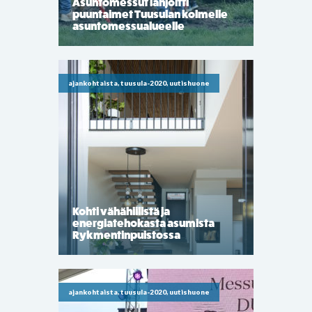
Asuntomessut lahjoitti
puuntaimet Tuusulan kolmelle
asuntomessualueelle
ajankohtaista, tuusula-2020, uutishuone
Kohti vähähiilistä ja
energiatehokasta asumista
Rykmentinpuistossa
ajankohtaista, tuusula-2020, uutishuone