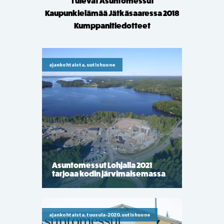
Tulevat Asuntomessut
Kaupunkielämää Jätkäsaaressa 2018
Kumppanitiedotteet
ajankohtaista, uutishuone
Asuntomessut Lohjalla 2021
tarjoaa kodin järvimaisemassa
ajankohtaista, tuusula-2020, uutishuone