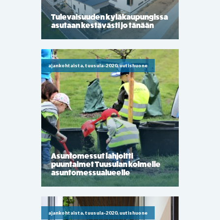
Tulevaisuuden kyläkaupungissa
asutaan kestävästi jo tänään
ajankohtaista, tuusula-2020, uutishuone
Asuntomessut lahjoitti
puuntaimet Tuusulan kolmelle
asuntomessualueelle
ajankohtaista, tuusula-2020, uutishuone