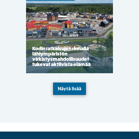
Kodin ratkaisujen rinnalla
lähiympäristön
virkistysmahdollisuudet
tukevat aktiivista elämää
Näytä lisää