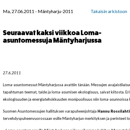
Ma, 27.06.2011
-
Mäntyharju-2011
Takaisin arkistoon
Seuraavat kaksi viikkoa Loma-
asuntomessuja Mäntyharjussa
27.6.2011
Loma-asuntomessut Mäntyharjussa avattiin tänään. Messujen avajaistilai
tapahtuman teemat, taide ja loma-asumisen ekologisuus, saivat kiitosta. Eri
ekologisuuden ja energiatehokkuuden monipuolisuus niin loma-asunnoissa k
Suomen Asuntomessujen hallituksen varapuheenjohtaja
Hannu Rossilahti
tervehdyspuheenvuorossaan esille Mäntyharjun merkityksen ja perinteet l