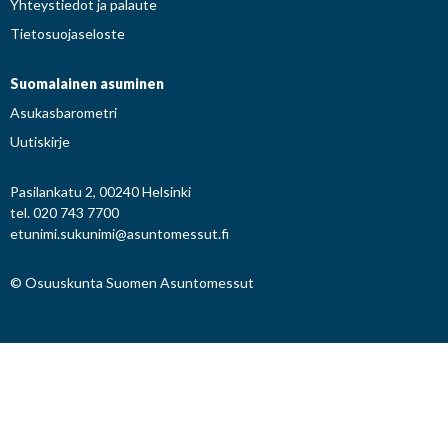
Yhteystiedot ja palaute
Tietosuojaseloste
Suomalainen asuminen
Asukasbarometri
Uutiskirje
Pasilankatu 2, 00240 Helsinki
tel. 020 743 7700
etunimi.sukunimi@asuntomessut.fi
© Osuuskunta Suomen Asuntomessut