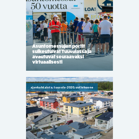
Asuntomessujen portit
sulkeutuivat Tuusulassa ja
avautuvat seuraavaksi
virtuaalisesti
ajankohtaista, tuusula-2020, uutishuone