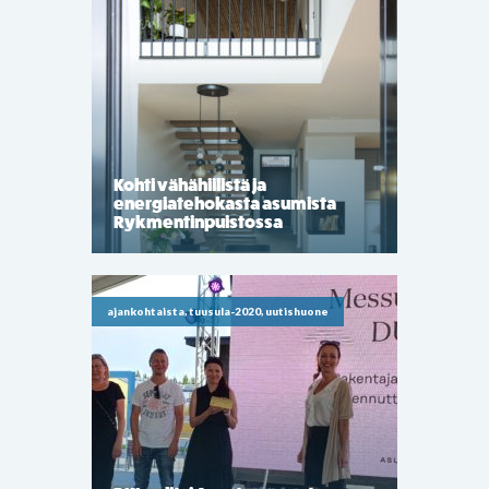
Kohti vähähiilistä ja
energiatehokasta asumista
Rykmentinpuistossa
ajankohtaista, tuusula-2020, uutishuone