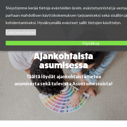
Etsi
Sivustomme kerää tietoja evästeiden (esim. evästetunniste) ja vasta
Asuntomessut
sivustolta
parhaan mahdollisen käyttökokemuksen tarjoamiseksi sekä sisällön 
Skip
kohdentamiseksi. Hyväksymällä evästeet sallit tietojen käsittelyn.
to
Evästeasetukset
content
Hyväksy
Ajankohtaista
asumisessa
Täältä löydät ajankohtaista tietoa
asumisesta sekä tulevista Asuntomessuista!