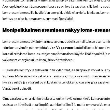
– Loma-asuntomessuilla Mäntyharjussa näkyy aikamme kehitys. Messutalois
A-energialuokkaan. Loma-asumisessa se on hyvä saavutus, sillä kolme vuotta 
Loma-asuntomessuilla huviloiden energialuokkia ei arvioitu lainkaan. Loma
kehitys on ollut huomattavaa, summasi Rossilahti.
Monipaikkainen asuminen näkyy loma-asunn
Loma-asuntomessut Mäntyharjussa avannut edellisen hallituksen asuntomi
eduskuntaryhmän puheenjohtaja
Jan Vapaavuori
antoi kiitosta hienosti 
korosti erityisesti loma-asuntojen ympärivuotisen käytön lisääntymistä ja 
vaikutusta energiankulutuksen järkevöittämiseen.
– Tekniikka kehittyy ja tulevaisuuden kylät, tilat ja asuinpaikat voivat olla 
suhteen. Myös mökit voivat olla omavaraisia, mutta vaativat omanlaisen tek
hyvää vauhtia ja ratkaisut ovat kustannustehokkaita. Kun energiaa säästyy
Vapaavuori painotti.
Omavaraisesta energiankulutuksesta onkin hyviä esimerkkejä Loma-asuntom
useissa on käytössä maalämpöä, aurinkokeräimiä ja muita omavaraisia ener