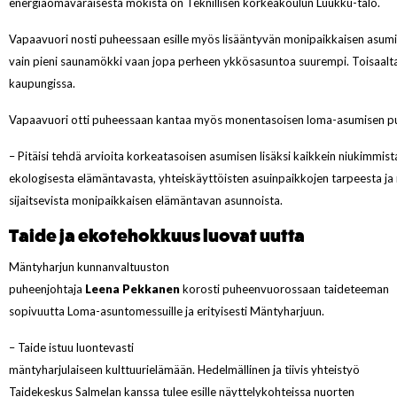
energiaomavaraisesta mökistä on Teknillisen korkeakoulun Luukku-talo.
Vapaavuori nosti puheessaan esille myös lisääntyvän monipaikkaisen asumi
vain pieni saunamökki vaan jopa perheen ykkösasuntoa suurempi. Toisaalta
kaupungissa.
Vapaavuori otti puheessaan kantaa myös monentasoisen loma-asumisen pu
– Pitäisi tehdä arvioita korkeatasoisen asumisen lisäksi kaikkein niukimmis
ekologisesta elämäntavasta, yhteiskäyttöisten asuinpaikkojen tarpeesta ja 
sijaitsevista monipaikkaisen elämäntavan asunnoista.
Taide ja ekotehokkuus luovat uutta
Mäntyharjun kunnanvaltuuston
puheenjohtaja
Leena Pekkanen
korosti puheenvuorossaan taideteeman
sopivuutta Loma-asuntomessuille ja erityisesti Mäntyharjuun.
– Taide istuu luontevasti
mäntyharjulaiseen kulttuurielämään. Hedelmällinen ja tiivis yhteistyö
Taidekeskus Salmelan kanssa tulee esille näyttelykohteissa nuorten