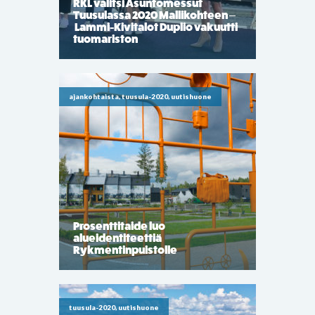
RKL valitsi Asuntomessut
Tuusulassa 2020 Mallikohteen –
Lammi-Kivitalot Duplio vakuutti
tuomariston
ajankohtaista, tuusula-2020, uutishuone
Prosenttitaide luo
alueidentiteettiä
Rykmentinpuistolle
tuusula-2020, uutishuone