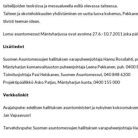
taiteilijoiden teoksissa ja messualueella esillä olevassa taiteessa.
Taiteen ja ekotehokkuuden yhdistäminen on uutta luova kokemus, Pekkan
tiivisti teeman idean.
Loma-asuntomessut Mäntyharjussa ovat avoinna 27.6.–10.7.2011 joka päi
Lisätiedot
Suomen Asuntomessujen hallituksen varapuheenjohtaja Hannu Rossilahti, 
Mäntyharjun kunnanvaltuuston puheenjohtaja Leena Pekkanen, puh. 0400
Toimitusjohtaja Pasi Heiskanen, Suomen Asuntomessut, 040 848 6200
Projektipäällikkö Asko Patjas, Mäntyharjun kunta, 0400 155 000
Verkkolinkit
Avajaispuhe: edellisen hallituksen asuntoministeri ja nykyinen kokoomukse
Jan Vapaavuori
Tervehdyspuhe: Suomen asuntomessujen hallituksen varapuheenjohtaja Han