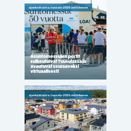
ajankohtaista, tuusula-2020, uutishuone
Asuntomessujen portit
sulkeutuivat Tuusulassa ja
avautuvat seuraavaksi
virtuaalisesti
ajankohtaista, tuusula-2020, uutishuone