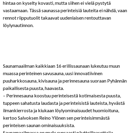
hintaa on kyselty kovasti, mutta siihen ei vielä pystytä
vastaamaan. Tässä saunassa perinteisiä lauteita ei nähdä, vaan
rennot riipputuolit takaavat uudenlaisen rentouttavan
löylynautinnon.
Saunamaailman kaikkiaan 16 erillissaunaan lukeutuu muun
muassa perinteinen savusauna, uusi innovatiivinen
puuharkkosauna, kivisauna ja perinnesauna suoraan Pyhännän
paikallisesta puusta, haavasta.
– Perinnesauna koostuu perinteisestä kotimaisesta puusta,
tuppeen sahatusta laudasta ja perinteisistä lauteista, hyvästä
ilmankierrosta ja kiukaan löylyominaisuudet huomioituna,
kertoo Salvoksen Reino Ylönen sen perinteisimmästä
perinteisen saunan ominaisuuksista.
Saunamaailmassa on myös runsaasti näytteilleasettajia