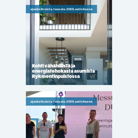
ajankohtaista, tuusula-2020, uutishuone
Kohti vähähiilistä ja
energiatehokasta asumista
Rykmentinpuistossa
ajankohtaista, tuusula-2020, uutishuone