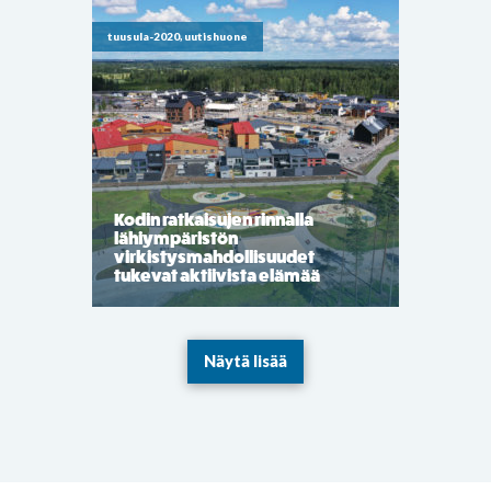
tuusula-2020, uutishuone
Kodin ratkaisujen rinnalla
lähiympäristön
virkistysmahdollisuudet
tukevat aktiivista elämää
Näytä lisää