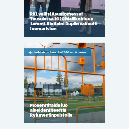
RKL valitsi Asuntomessut
Tuusulassa 2020 Mallikohteen –
Lammi-Kivitalot Duplio vakuutti
tuomariston
ajankohtaista, tuusula-2020, uutishuone
Prosenttitaide luo
alueidentiteettiä
Rykmentinpuistolle