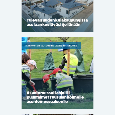
Tulevaisuuden kyläkaupungissa
asutaan kestävästi jo tänään
ajankohtaista, tuusula-2020, uutishuone
Asuntomessut lahjoitti
puuntaimet Tuusulan kolmelle
asuntomessualueelle