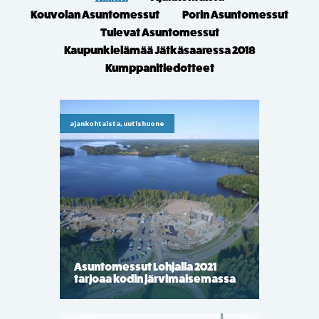
Kouvolan Asuntomessut
Porin Asuntomessut
Tulevat Asuntomessut
Kaupunkielämää Jätkäsaaressa 2018
Kumppanitiedotteet
ajankohtaista, uutishuone
Asuntomessut Lohjalla 2021
tarjoaa kodin järvimaisemassa