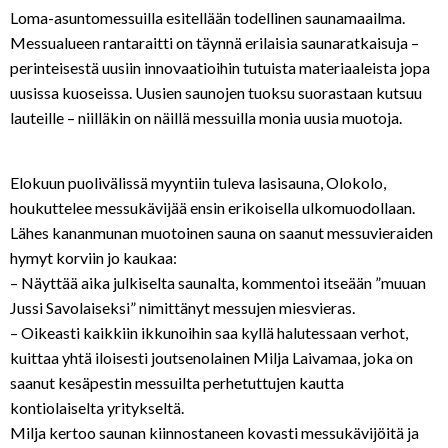
Loma-asuntomessuilla esitellään todellinen saunamaailma.
Messualueen rantaraitti on täynnä erilaisia saunaratkaisuja –
perinteisestä uusiin innovaatioihin tutuista materiaaleista jopa
uusissa kuoseissa. Uusien saunojen tuoksu suorastaan kutsuu
lauteille – niilläkin on näillä messuilla monia uusia muotoja.
Elokuun puolivälissä myyntiin tuleva lasisauna, Olokolo,
houkuttelee messukävijää ensin erikoisella ulkomuodollaan.
Lähes kananmunan muotoinen sauna on saanut messuvieraiden
hymyt korviin jo kaukaa:
– Näyttää aika julkiselta saunalta, kommentoi itseään ”muuan
Jussi Savolaiseksi” nimittänyt messujen miesvieras.
– Oikeasti kaikkiin ikkunoihin saa kyllä halutessaan verhot,
kuittaa yhtä iloisesti joutsenolainen Milja Laivamaa, joka on
saanut kesäpestin messuilta perhetuttujen kautta
kontiolaiselta yritykseltä.
Milja kertoo saunan kiinnostaneen kovasti messukävijöitä ja