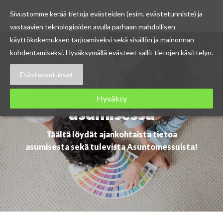
Sivustomme kerää tietoja evästeiden (esim. evästetunniste) ja
vastaavien teknologioiden avulla parhaan mahdollisen
Skip
käyttökokemuksen tarjoamiseksi sekä sisällön ja mainonnan
to
kohdentamiseksi. Hyväksymällä evästeet sallit tietojen käsittelyn.
content
Evästeasetukset
Ajankohtaista
Hyväksy
asumisessa
Täältä löydät ajankohtaista tietoa
asumisesta sekä tulevista Asuntomessuista!