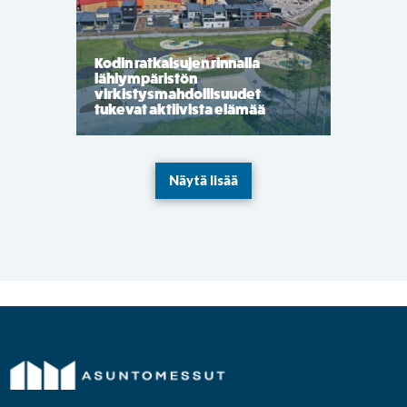
Kodin ratkaisujen rinnalla
lähiympäristön
virkistysmahdollisuudet
tukevat aktiivista elämää
Näytä lisää