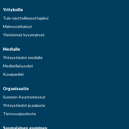
Yrityksille
Tule näytteilleasettajaksi
Mainosratkaisut
Yleisimmät kysymykset
Medialle
Yhteystiedot medialle
Mediatilaisuudet
Kuvapankki
Organisaatio
Suomen Asuntomessut
Yhteystiedot ja palaute
Tietosuojaseloste
Suomalainen asuminen