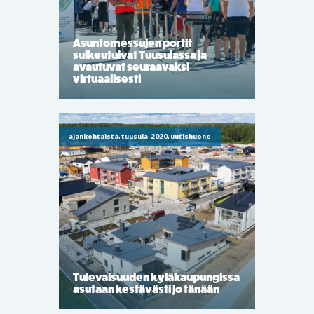
Asuntomessujen portit
sulkeutuivat Tuusulassa ja
avautuvat seuraavaksi
virtuaalisesti
ajankohtaista, tuusula-2020, uutishuone
Tulevaisuuden kyläkaupungissa
asutaan kestävästi jo tänään