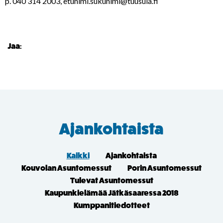
p. 040 314 2003,
etunimi.sukunimi@tuusula.fi
Jaa:
Ajankohtaista
Kaikki
Ajankohtaista
Kouvolan Asuntomessut
Porin Asuntomessut
Tulevat Asuntomessut
Kaupunkielämää Jätkäsaaressa 2018
Kumppanitiedotteet