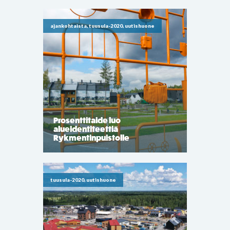
ajankohtaista, tuusula-2020, uutishuone
Prosenttitaide luo
alueidentiteettiä
Rykmentinpuistolle
tuusula-2020, uutishuone