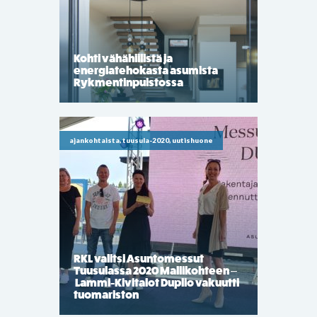
Kohti vähähiilistä ja
energiatehokasta asumista
Rykmentinpuistossa
ajankohtaista, tuusula-2020, uutishuone
RKL valitsi Asuntomessut
Tuusulassa 2020 Mallikohteen –
Lammi-Kivitalot Duplio vakuutti
tuomariston