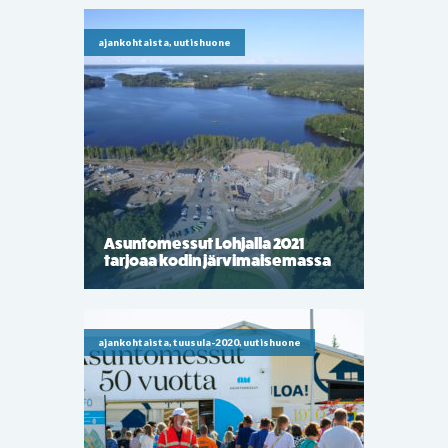
ajankohtaista, uutishuone
Asuntomessut Lohjalla 2021
tarjoaa kodin järvimaisemassa
ajankohtaista, tuusula-2020, uutishuone