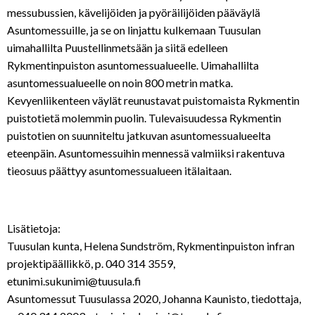
messubussien, kävelijöiden ja pyöräilijöiden pääväylä
Asuntomessuille, ja se on linjattu kulkemaan Tuusulan
uimahallilta Puustellinmetsään ja siitä edelleen
Rykmentinpuiston asuntomessualueelle. Uimahallilta
asuntomessualueelle on noin 800 metrin matka.
Kevyenliikenteen väylät reunustavat puistomaista Rykmentin
puistotietä molemmin puolin. Tulevaisuudessa Rykmentin
puistotien on suunniteltu jatkuvan asuntomessualueelta
eteenpäin. Asuntomessuihin mennessä valmiiksi rakentuva
tieosuus päättyy asuntomessualueen itälaitaan.
Lisätietoja:
Tuusulan kunta, Helena Sundström, Rykmentinpuiston infran
projektipäällikkö, p. 040 314 3559,
etunimi.sukunimi@tuusula.fi
Asuntomessut Tuusulassa 2020, Johanna Kaunisto, tiedottaja,