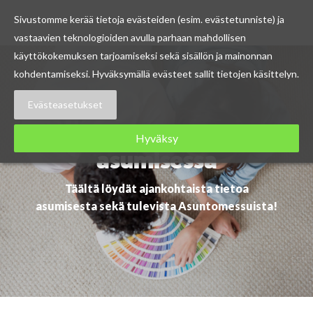
Sivustomme kerää tietoja evästeiden (esim. evästetunniste) ja
vastaavien teknologioiden avulla parhaan mahdollisen
Skip
käyttökokemuksen tarjoamiseksi sekä sisällön ja mainonnan
to
kohdentamiseksi. Hyväksymällä evästeet sallit tietojen käsittelyn.
content
Evästeasetukset
Ajankohtaista
Hyväksy
asumisessa
Täältä löydät ajankohtaista tietoa
asumisesta sekä tulevista Asuntomessuista!