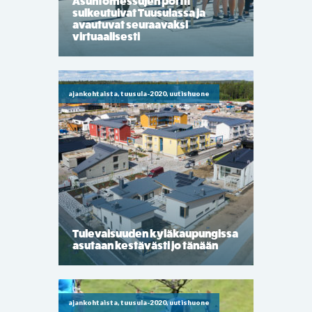
Asuntomessujen portit
sulkeutuivat Tuusulassa ja
avautuvat seuraavaksi
virtuaalisesti
ajankohtaista, tuusula-2020, uutishuone
Tulevaisuuden kyläkaupungissa
asutaan kestävästi jo tänään
ajankohtaista, tuusula-2020, uutishuone