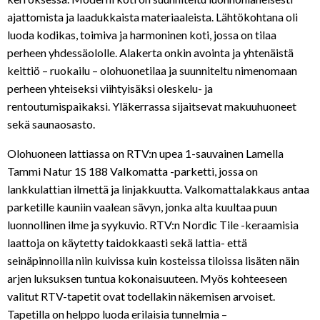
ajattomista ja laadukkaista materiaaleista. Lähtökohtana oli
luoda kodikas, toimiva ja harmoninen koti, jossa on tilaa
perheen yhdessäololle. Alakerta onkin avointa ja yhtenäistä
keittiö – ruokailu – olohuonetilaa ja suunniteltu nimenomaan
perheen yhteiseksi viihtyisäksi oleskelu- ja
rentoutumispaikaksi. Yläkerrassa sijaitsevat makuuhuoneet
sekä saunaosasto.
Olohuoneen lattiassa on RTV:n upea 1-sauvainen Lamella
Tammi Natur 1S 188 Valkomatta -parketti, jossa on
lankkulattian ilmettä ja linjakkuutta. Valkomattalakkaus antaa
parketille kauniin vaalean sävyn, jonka alta kuultaa puun
luonnollinen ilme ja syykuvio. RTV:n Nordic Tile -keraamisia
laattoja on käytetty taidokkaasti sekä lattia- että
seinäpinnoilla niin kuivissa kuin kosteissa tiloissa lisäten näin
arjen luksuksen tuntua kokonaisuuteen. Myös kohteeseen
valitut RTV-tapetit ovat todellakin näkemisen arvoiset.
Tapetilla on helppo luoda erilaisia tunnelmia –