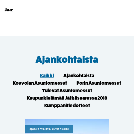
Jaa:
Ajankohtaista
Kaikki
Ajankohtaista
Kouvolan Asuntomessut
Porin Asuntomessut
Tulevat Asuntomessut
Kaupunkielämää Jätkäsaaressa 2018
Kumppanitiedotteet
ajankohtaista, uutishuone