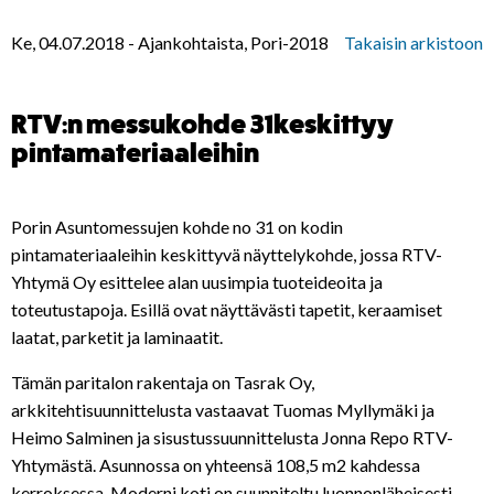
Ke, 04.07.2018
-
Ajankohtaista, Pori-2018
Takaisin arkistoon
RTV:n messukohde 31keskittyy
pintamateriaaleihin
Porin Asuntomessujen kohde no 31 on kodin
pintamateriaaleihin keskittyvä näyttelykohde, jossa RTV-
Yhtymä Oy esittelee alan uusimpia tuoteideoita ja
toteutustapoja. Esillä ovat näyttävästi tapetit, keraamiset
laatat, parketit ja laminaatit.
Tämän paritalon rakentaja on Tasrak Oy,
arkkitehtisuunnittelusta vastaavat Tuomas Myllymäki ja
Heimo Salminen ja sisustussuunnittelusta Jonna Repo RTV-
Yhtymästä. Asunnossa on yhteensä 108,5 m2 kahdessa
kerroksessa. Moderni koti on suunniteltu luonnonläheisesti