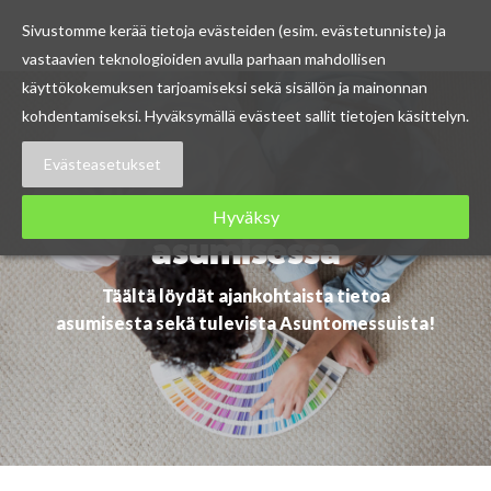
Sivustomme kerää tietoja evästeiden (esim. evästetunniste) ja
vastaavien teknologioiden avulla parhaan mahdollisen
Skip
käyttökokemuksen tarjoamiseksi sekä sisällön ja mainonnan
to
kohdentamiseksi. Hyväksymällä evästeet sallit tietojen käsittelyn.
content
Evästeasetukset
Ajankohtaista
Hyväksy
asumisessa
Täältä löydät ajankohtaista tietoa
asumisesta sekä tulevista Asuntomessuista!