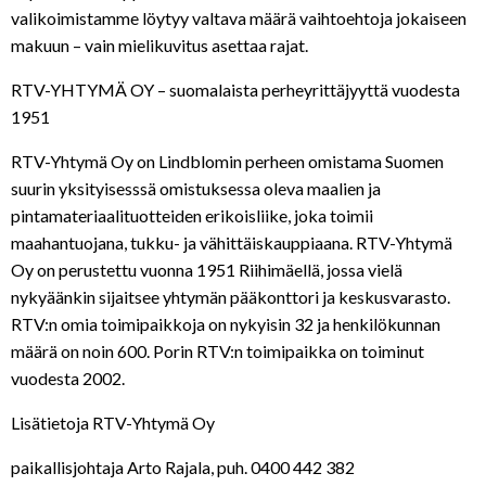
valikoimistamme löytyy valtava määrä vaihtoehtoja jokaiseen
makuun – vain mielikuvitus asettaa rajat.
RTV-YHTYMÄ OY – suomalaista perheyrittäjyyttä vuodesta
1951
RTV-Yhtymä Oy on Lindblomin perheen omistama Suomen
suurin yksityisesssä omistuksessa oleva maalien ja
pintamateriaalituotteiden erikoisliike, joka toimii
maahantuojana, tukku- ja vähittäiskauppiaana. RTV-Yhtymä
Oy on perustettu vuonna 1951 Riihimäellä, jossa vielä
nykyäänkin sijaitsee yhtymän pääkonttori ja keskusvarasto.
RTV:n omia toimipaikkoja on nykyisin 32 ja henkilökunnan
määrä on noin 600. Porin RTV:n toimipaikka on toiminut
vuodesta 2002.
Lisätietoja RTV-Yhtymä Oy
paikallisjohtaja Arto Rajala, puh. 0400 442 382