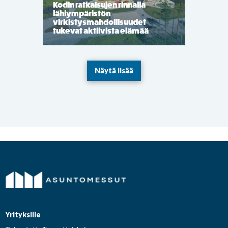
Kodin ratkaisujen rinnalla
lähiympäristön
virkistysmahdollisuudet
tukevat aktiivista elämää
Näytä lisää
Yrityksille