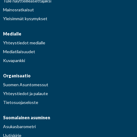
Tule näytteilleasettajaksi
Mainosratkaisut
Yleisimmät kysymykset
Medialle
Yhteystiedot medialle
Mediatilaisuudet
Kuvapankki
Organisaatio
Suomen Asuntomessut
Yhteystiedot ja palaute
Tietosuojaseloste
Suomalainen asuminen
Asukasbarometri
Uutiskirje