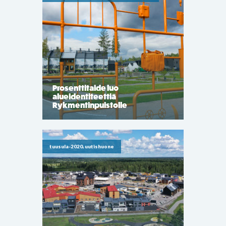
Prosenttitaide luo
alueidentiteettiä
Rykmentinpuistolle
tuusula-2020, uutishuone