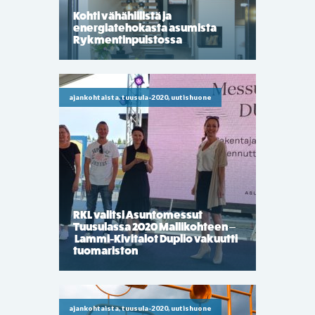
Kohti vähähiilistä ja
energiatehokasta asumista
Rykmentinpuistossa
ajankohtaista, tuusula-2020, uutishuone
RKL valitsi Asuntomessut
Tuusulassa 2020 Mallikohteen –
Lammi-Kivitalot Duplio vakuutti
tuomariston
ajankohtaista, tuusula-2020, uutishuone