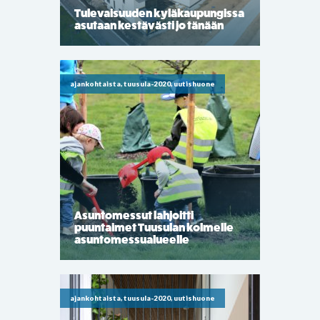
Tulevaisuuden kyläkaupungissa
asutaan kestävästi jo tänään
ajankohtaista, tuusula-2020, uutishuone
Asuntomessut lahjoitti
puuntaimet Tuusulan kolmelle
asuntomessualueelle
ajankohtaista, tuusula-2020, uutishuone