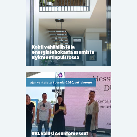
Kohti vähähiilistä ja
energiatehokasta asumista
Rykmentinpuistossa
ajankohtaista, tuusula-2020, uutishuone
RKL valitsi Asuntomessut