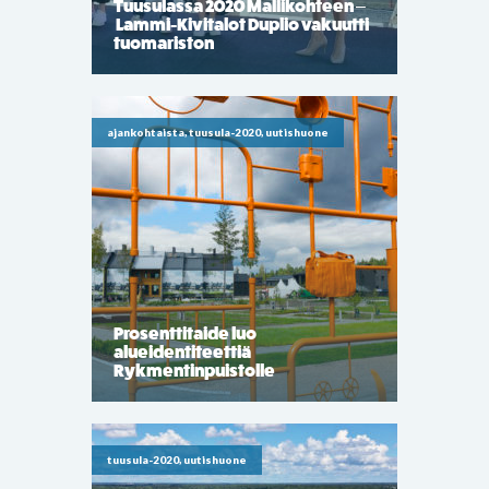
Tuusulassa 2020 Mallikohteen –
Lammi-Kivitalot Duplio vakuutti
tuomariston
ajankohtaista, tuusula-2020, uutishuone
Prosenttitaide luo
alueidentiteettiä
Rykmentinpuistolle
tuusula-2020, uutishuone