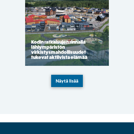
Kodin ratkaisujen rinnalla
lähiympäristön
virkistysmahdollisuudet
tukevat aktiivista elämää
Näytä lisää