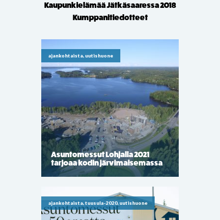
Kaupunkielämää Jätkäsaaressa 2018
Kumppanitiedotteet
ajankohtaista, uutishuone
Asuntomessut Lohjalla 2021
tarjoaa kodin järvimaisemassa
ajankohtaista, tuusula-2020, uutishuone