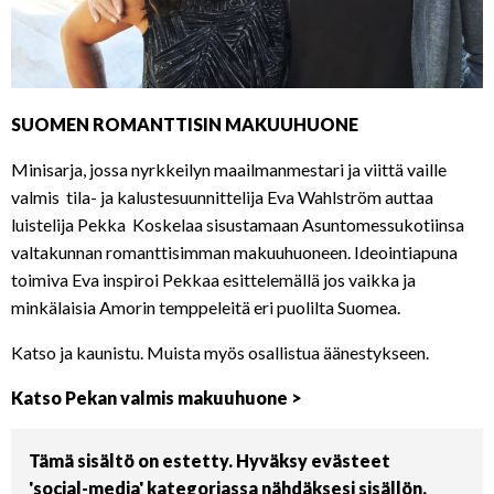
SUOMEN ROMANTTISIN MAKUUHUONE
Minisarja, jossa nyrkkeilyn maailmanmestari ja viittä vaille
valmis tila- ja kalustesuunnittelija Eva Wahlström auttaa
luistelija Pekka Koskelaa sisustamaan Asuntomessukotiinsa
valtakunnan romanttisimman makuuhuoneen. Ideointiapuna
toimiva Eva inspiroi Pekkaa esittelemällä jos vaikka ja
minkälaisia Amorin temppeleitä eri puolilta Suomea.
Katso ja kaunistu. Muista myös osallistua äänestykseen.
Katso Pekan valmis makuuhuone >
Tämä sisältö on estetty. Hyväksy evästeet
'social-media' kategoriassa nähdäksesi sisällön.