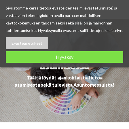
Sivustomme kerää tietoja evästeiden (esim. evästetunniste) ja
vastaavien teknologioiden avulla parhaan mahdollisen
Skip
käyttökokemuksen tarjoamiseksi sekä sisällön ja mainonnan
to
kohdentamiseksi. Hyväksymällä evästeet sallit tietojen käsittelyn.
content
Evästeasetukset
Ajankohtaista
Hyväksy
asumisessa
Täältä löydät ajankohtaista tietoa
asumisesta sekä tulevista Asuntomessuista!