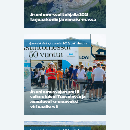
Asuntomessut Lohjalla 2021
tarjoaa kodin järvimaisemassa
ajankohtaista, tuusula-2020, uutishuone
Asuntomessujen portit
sulkeutuivat Tuusulassa ja
avautuvat seuraavaksi
virtuaalisesti