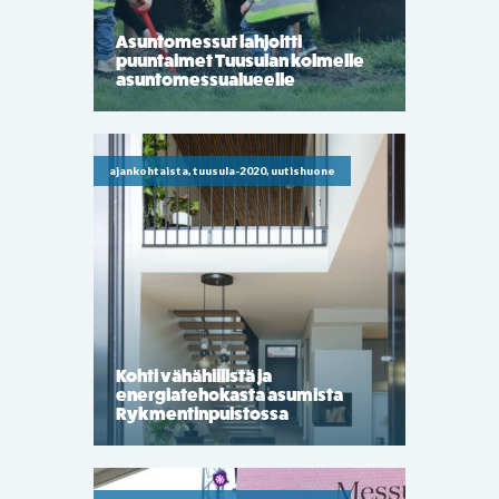
Asuntomessut lahjoitti
puuntaimet Tuusulan kolmelle
asuntomessualueelle
ajankohtaista, tuusula-2020, uutishuone
Kohti vähähiilistä ja
energiatehokasta asumista
Rykmentinpuistossa