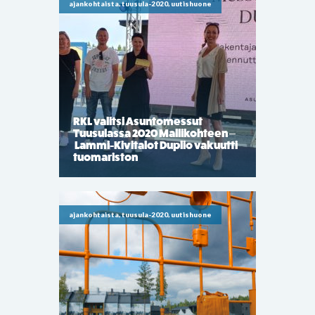
ajankohtaista, tuusula-2020, uutishuone
RKL valitsi Asuntomessut
Tuusulassa 2020 Mallikohteen –
Lammi-Kivitalot Duplio vakuutti
tuomariston
ajankohtaista, tuusula-2020, uutishuone