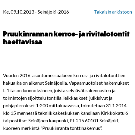
Ke, 09.10.2013
-
Seinäjoki-2016
Takaisin arkistoon
Pruukinrannan kerros- ja rivitalotontit
haettavissa
Vuoden 2016 asuntomessualueen kerros- ja rivitalotonttien
hakuaika on alkanut Seinäjoella. Vapaamuotoiset hakemukset
L-1 tason luonnoksineen, joista selviävät rakennusten ja
toimintojen sijoittelu tontilla, leikkaukset, julkisivut ja
pohjapiirrokset 1:200 mittakaavassa, toimitetaan 31.1.2014
klo 15 mennessä tekniikkakeskuksen kansliaan Kirkkokatu 6
tai postitse: Seinäjoen kaupunki, PL 215 60101 Seinäjoki,
kuoreen merkintä ”Pruukinranta tonttihakemus”.