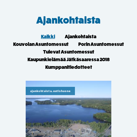
Ajankohtaista
Kaikki
Ajankohtaista
Kouvolan Asuntomessut
Porin Asuntomessut
Tulevat Asuntomessut
Kaupunkielämää Jätkäsaaressa 2018
Kumppanitiedotteet
ajankohtaista, uutishuone