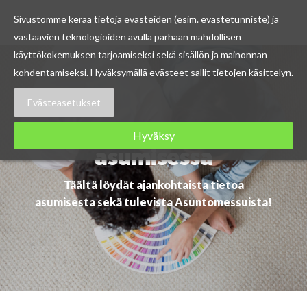
Sivustomme kerää tietoja evästeiden (esim. evästetunniste) ja
vastaavien teknologioiden avulla parhaan mahdollisen
Skip
käyttökokemuksen tarjoamiseksi sekä sisällön ja mainonnan
to
kohdentamiseksi. Hyväksymällä evästeet sallit tietojen käsittelyn.
content
Evästeasetukset
Ajankohtaista
Hyväksy
asumisessa
Täältä löydät ajankohtaista tietoa
asumisesta sekä tulevista Asuntomessuista!