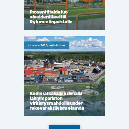
Prosenttitaide luo
alueidentiteettiä
Rykmentinpuistolle
tuusula-2020, uutishuone
Kodin ratkaisujen rinnalla
lähiympäristön
virkistysmahdollisuudet
tukevat aktiivista elämää