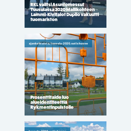
RKL valitsi Asuntomessut
Tuusulassa 2020 Mallikohteen –
Lammi-Kivitalot Duplio vakuutti
tuomariston
ajankohtaista, tuusula-2020, uutishuone
Prosenttitaide luo
alueidentiteettiä
Rykmentinpuistolle