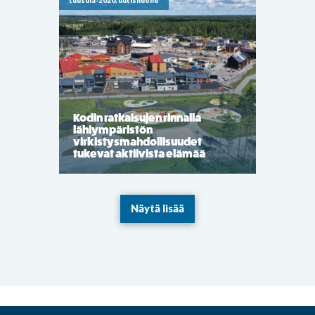
tuusula-2020, uutishuone
Kodin ratkaisujen rinnalla
lähiympäristön
virkistysmahdollisuudet
tukevat aktiivista elämää
Näytä lisää