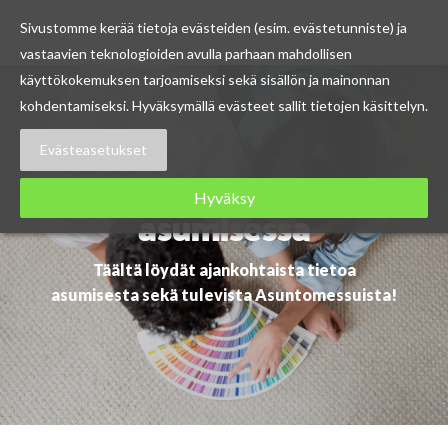
Sivustomme kerää tietoja evästeiden (esim. evästetunniste) ja
vastaavien teknologioiden avulla parhaan mahdollisen
Skip
käyttökokemuksen tarjoamiseksi sekä sisällön ja mainonnan
to
kohdentamiseksi. Hyväksymällä evästeet sallit tietojen käsittelyn.
content
Evästeasetukset
Ajankohtaista
Hyväksy
asumisessa
Täältä löydät ajankohtaista tietoa
asumisesta sekä tulevista Asuntomessuista!