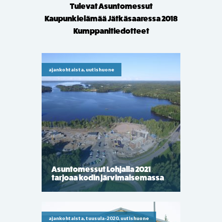
Tulevat Asuntomessut
Kaupunkielämää Jätkäsaaressa 2018
Kumppanitiedotteet
ajankohtaista, uutishuone
Asuntomessut Lohjalla 2021
tarjoaa kodin järvimaisemassa
ajankohtaista, tuusula-2020, uutishuone