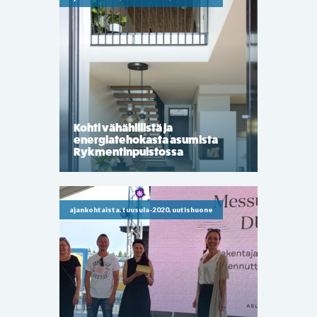
Kohti vähähiilistä ja
energiatehokasta asumista
Rykmentinpuistossa
ajankohtaista, tuusula-2020, uutishuone