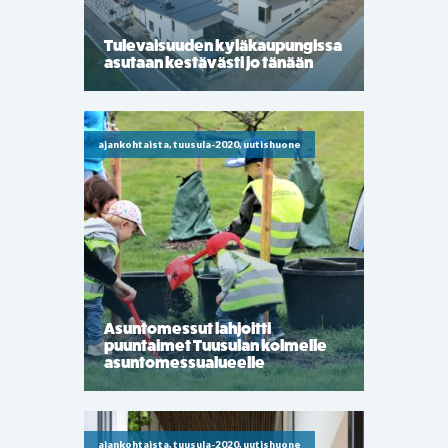
Tulevaisuuden kyläkaupungissa
asutaan kestävästi jo tänään
ajankohtaista, tuusula-2020, uutishuone
Asuntomessut lahjoitti
puuntaimet Tuusulan kolmelle
asuntomessualueelle
ajankohtaista, tuusula-2020, uutishuone