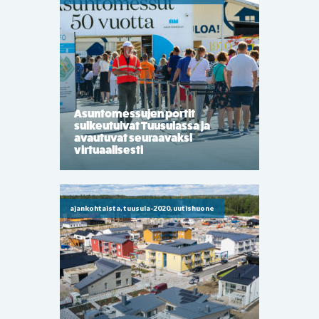
Asuntomessujen portit
sulkeutuivat Tuusulassa ja
avautuvat seuraavaksi
virtuaalisesti
ajankohtaista, tuusula-2020, uutishuone