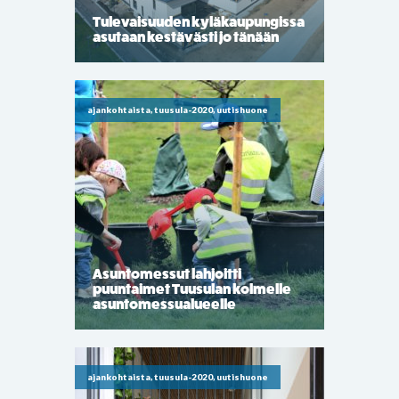
Tulevaisuuden kyläkaupungissa
asutaan kestävästi jo tänään
ajankohtaista, tuusula-2020, uutishuone
Asuntomessut lahjoitti
puuntaimet Tuusulan kolmelle
asuntomessualueelle
ajankohtaista, tuusula-2020, uutishuone