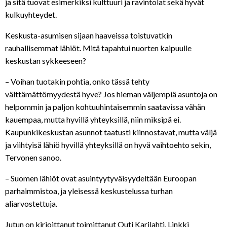
ja sitä tuovat esimerkiksi kulttuuri ja ravintolat sekä hyvät
kulkuyhteydet.
Keskusta-asumisen sijaan haaveissa toistuvatkin
rauhallisemmat lähiöt. Mitä tapahtui nuorten kaipuulle
keskustan sykkeeseen?
– Voihan tuotakin pohtia, onko tässä tehty
välttämättömyydestä hyve? Jos hieman väljempiä asuntoja on
helpommin ja paljon kohtuuhintaisemmin saatavissa vähän
kauempaa, mutta hyvillä yhteyksillä, niin miksipä ei.
Kaupunkikeskustan asunnot taatusti kiinnostavat, mutta väljä
ja viihtyisä lähiö hyvillä yhteyksillä on hyvä vaihtoehto sekin,
Tervonen sanoo.
– Suomen lähiöt ovat asuintyytyväisyydeltään Euroopan
parhaimmistoa, ja yleisessä keskustelussa turhan
aliarvostettuja.
Jutun on kirjoittanut toimittanut Outi Karilahti. Linkki