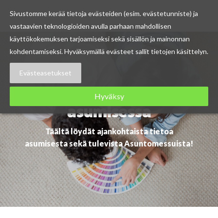
Sivustomme kerää tietoja evästeiden (esim. evästetunniste) ja
vastaavien teknologioiden avulla parhaan mahdollisen
Skip
käyttökokemuksen tarjoamiseksi sekä sisällön ja mainonnan
to
kohdentamiseksi. Hyväksymällä evästeet sallit tietojen käsittelyn.
content
Evästeasetukset
Ajankohtaista
Hyväksy
asumisessa
Täältä löydät ajankohtaista tietoa
asumisesta sekä tulevista Asuntomessuista!