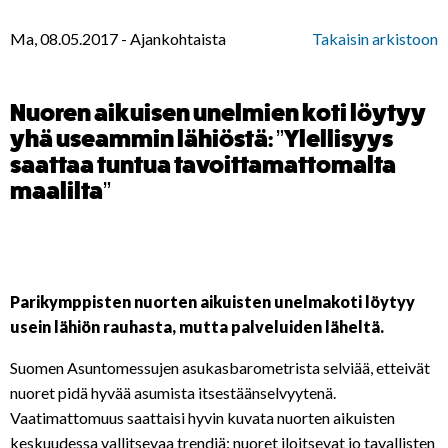
Ma, 08.05.2017
-
Ajankohtaista
Takaisin arkistoon
Nuoren aikuisen unelmien koti löytyy
yhä useammin lähiöstä: ”Ylellisyys
saattaa tuntua tavoittamattomalta
maalilta”
Parikymppisten nuorten aikuisten unelmakoti löytyy
usein lähiön rauhasta, mutta palveluiden läheltä.
Suomen Asuntomessujen asukasbarometrista selviää, etteivät
nuoret pidä hyvää asumista itsestäänselvyytenä.
Vaatimattomuus saattaisi hyvin kuvata nuorten aikuisten
keskuudessa vallitsevaa trendiä: nuoret iloitsevat jo tavallisten