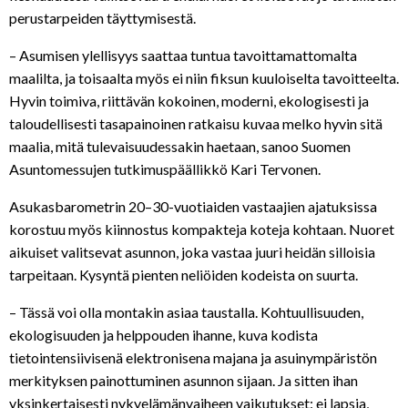
perustarpeiden täyttymisestä.
– Asumisen ylellisyys saattaa tuntua tavoittamattomalta
maalilta, ja toisaalta myös ei niin fiksun kuuloiselta tavoitteelta.
Hyvin toimiva, riittävän kokoinen, moderni, ekologisesti ja
taloudellisesti tasapainoinen ratkaisu kuvaa melko hyvin sitä
maalia, mitä tulevaisuudessakin haetaan, sanoo Suomen
Asuntomessujen tutkimuspäällikkö
Kari Tervonen
.
Asukasbarometrin 20–30-vuotiaiden vastaajien ajatuksissa
korostuu myös kiinnostus kompakteja koteja kohtaan. Nuoret
aikuiset valitsevat asunnon, joka vastaa juuri heidän silloisia
tarpeitaan. Kysyntä pienten neliöiden kodeista on suurta.
– Tässä voi olla montakin asiaa taustalla. Kohtuullisuuden,
ekologisuuden ja helppouden ihanne, kuva kodista
tietointensiivisenä elektronisena majana ja asuinympäristön
merkityksen painottuminen asunnon sijaan. Ja sitten ihan
yksinkertaisesti nykyelämänvaiheen vaikutukset: ei lapsia,