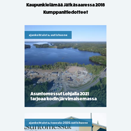
Kaupunkielämää Jätkäsaaressa 2018
Kumppanitiedotteet
ajankohtaista, uutishuone
Asuntomessut Lohjalla 2021
tarjoaa kodin järvimaisemassa
ajankohtaista, tuusula-2020, uutishuone