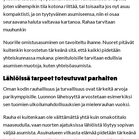
joten vähempikin tila kotona riittää, tai toisaalta jos nyt asuu
kompaktisti, ja on tyytyväinen asumiseensa, niin ei osaa
seuraavana haluta valtavaa kartanoa. Rahaa tarvitaan
muuhunkin
Nuorille omistusasuminen on tavoiteltu ihanne. Nuoret pitävät
kuitenkin korostetun tärkeänä sitä, että kaikki pidetään
yhteiskunnassa mukana: pienituloisille tarvitaan edullisia
asumisen muotoja, kuten yhteisöasumista.
Lähiöissä tarpeet toteutuvat parhaiten
Oman kodin rauhallisuus ja turvallisuus ovat tärkeitä arvoja
parikymppisille. Luonnon läheisyyttä arvostetaan esimerkiksi
sen tuomien ulkoilumahdollisuuksien ja mielenrauhan vuoksi.
Rauha ei kuitenkaan ole välttämättä yhtä kuin omakotitalo
maaseudulla, vaan nuorten ajatuksissa lähiöistä löytyy sopivan
väljää asumista. Asuinalueen vilkasta elämää pidetään tärkeänä