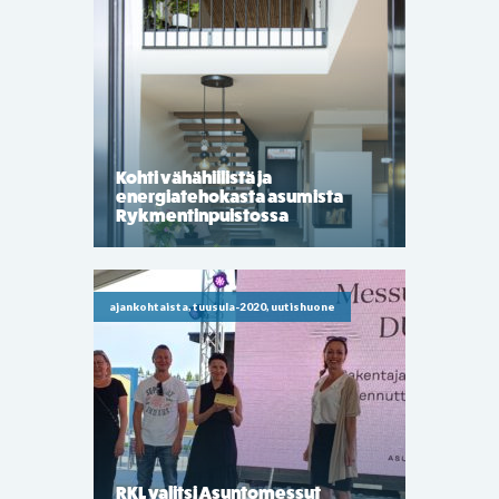
Kohti vähähiilistä ja
energiatehokasta asumista
Rykmentinpuistossa
ajankohtaista, tuusula-2020, uutishuone
RKL valitsi Asuntomessut