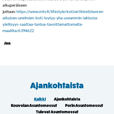
alkuperäiseen
juttuun:
https://www.mtv.fi/lifestyle/koti/artikkeli/nuoren-
aikuisen-unelmien-koti-loytyy-yha-useammin-lahiosta-
ylellisyys-saattaa-tuntua-tavoittamattomalta-
maalilta/6394622
Jaa:
Ajankohtaista
Kaikki
Ajankohtaista
Kouvolan Asuntomessut
Porin Asuntomessut
Tulevat Asuntomessut