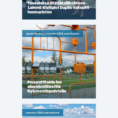
Tuusulassa 2020 Mallikohteen –
Lammi-Kivitalot Duplio vakuutti
tuomariston
ajankohtaista, tuusula-2020, uutishuone
Prosenttitaide luo
alueidentiteettiä
Rykmentinpuistolle
tuusula-2020, uutishuone