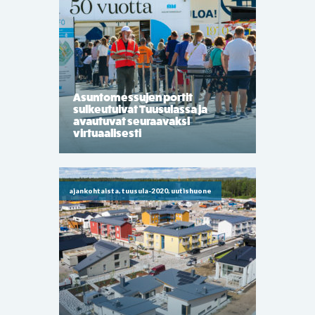
Asuntomessujen portit
sulkeutuivat Tuusulassa ja
avautuvat seuraavaksi
virtuaalisesti
ajankohtaista, tuusula-2020, uutishuone