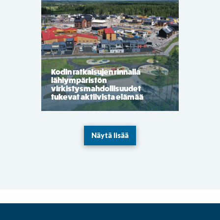
Kodin ratkaisujen rinnalla
lähiympäristön
virkistysmahdollisuudet
tukevat aktiivista elämää
Näytä lisää