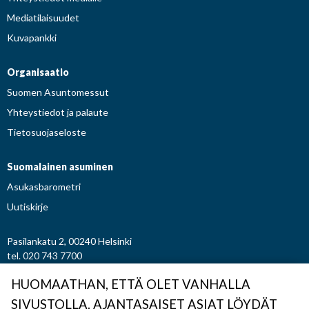
Mediatilaisuudet
Kuvapankki
Organisaatio
Suomen Asuntomessut
Yhteystiedot ja palaute
Tietosuojaseloste
Suomalainen asuminen
Asukasbarometri
Uutiskirje
Pasilankatu 2, 00240 Helsinki
tel. 020 743 7700
etunimi.sukunimi@asuntomessut.fi
HUOMAATHAN, ETTÄ OLET VANHALLA
SIVUSTOLLA. AJANTASAISET ASIAT LÖYDÄT
© Osuuskunta Suomen Asuntomessut