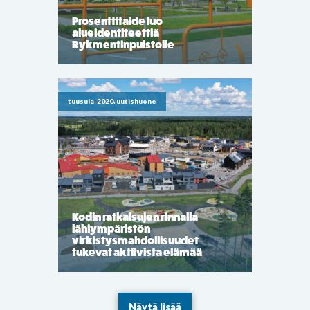
Prosenttitaide luo
alueidentiteettiä
Rykmentinpuistolle
tuusula-2020, uutishuone
Kodin ratkaisujen rinnalla
lähiympäristön
virkistysmahdollisuudet
tukevat aktiivista elämää
Näytä lisää