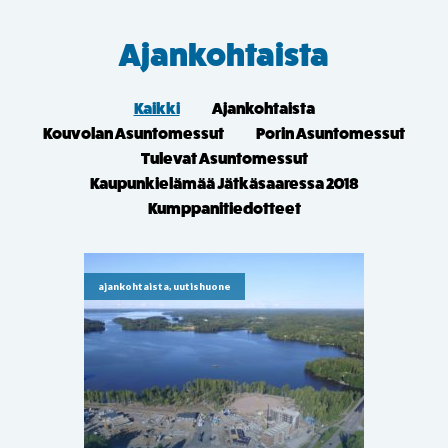
Ajankohtaista
Kaikki
Ajankohtaista
Kouvolan Asuntomessut
Porin Asuntomessut
Tulevat Asuntomessut
Kaupunkielämää Jätkäsaaressa 2018
Kumppanitiedotteet
ajankohtaista, uutishuone