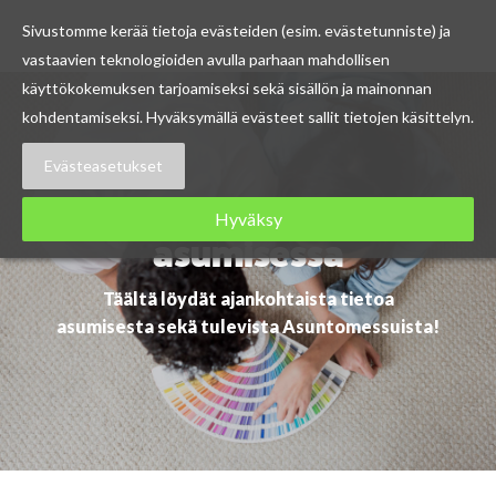
Sivustomme kerää tietoja evästeiden (esim. evästetunniste) ja
vastaavien teknologioiden avulla parhaan mahdollisen
Skip
käyttökokemuksen tarjoamiseksi sekä sisällön ja mainonnan
to
kohdentamiseksi. Hyväksymällä evästeet sallit tietojen käsittelyn.
content
Evästeasetukset
Ajankohtaista
Hyväksy
asumisessa
Täältä löydät ajankohtaista tietoa
asumisesta sekä tulevista Asuntomessuista!