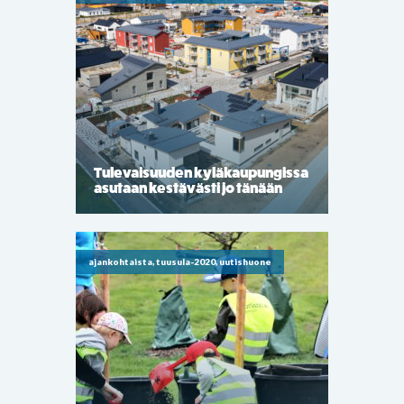
Tulevaisuuden kyläkaupungissa
asutaan kestävästi jo tänään
ajankohtaista, tuusula-2020, uutishuone