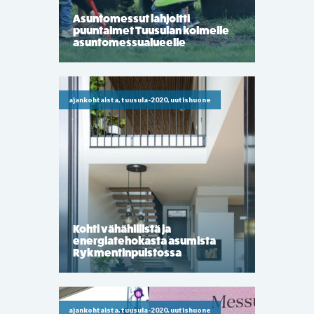
Asuntomessut lahjoitti
puuntaimet Tuusulan kolmelle
asuntomessualueelle
ajankohtaista, tuusula-2020, uutishuone
Kohti vähähiilistä ja
energiatehokasta asumista
Rykmentinpuistossa
ajankohtaista, tuusula-2020, uutishuone