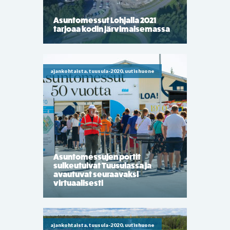
Asuntomessut Lohjalla 2021
tarjoaa kodin järvimaisemassa
ajankohtaista, tuusula-2020, uutishuone
Asuntomessujen portit
sulkeutuivat Tuusulassa ja
avautuvat seuraavaksi
virtuaalisesti
ajankohtaista, tuusula-2020, uutishuone