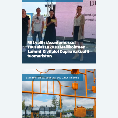
RKL valitsi Asuntomessut
Tuusulassa 2020 Mallikohteen –
Lammi-Kivitalot Duplio vakuutti
tuomariston
ajankohtaista, tuusula-2020, uutishuone