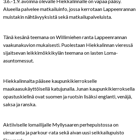
3.6.–1.9. avoinna olevalle Hiekkalinnalle on vapaa pääsy.
Alueella palvelee matkailuinfo, jossa kerrotaan Lappeenrannan
muistakin nähtävyyksistä sekä matkailupalveluista.
Tänä kesänä teemana on Willimiehen ranta Lappeenrannan
vaakunakuvion mukaisesti. Puolestaan Hiekkalinnan vieressä
sijaitsevan leikkimökkikylän teemana on lasten Loma-
asuntomessut.
Hiekkalinnalta pääsee kaupunkikierrokselle
maakaasukäyttöisellä katujunalla. Junan kaupunkikierroksella
opastuskielinä ovat suomen ja ruotsin lisäksi englanti, venäjä,
saksa ja ranska.
Aktiiviselle lomailijalle Myllysaaren perhepuistossa on
uimaranta ja parkour-rata sekä aivan uusi seikkailupuisto