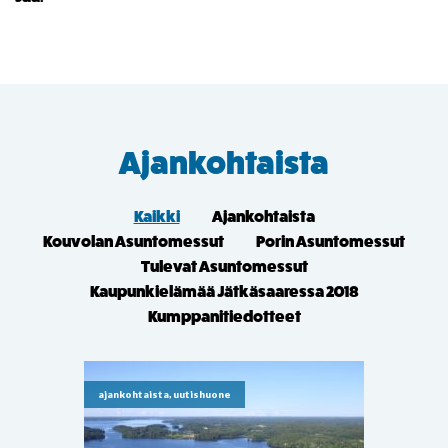
Ajankohtaista
Kaikki
Ajankohtaista
Kouvolan Asuntomessut
Porin Asuntomessut
Tulevat Asuntomessut
Kaupunkielämää Jätkäsaaressa 2018
Kumppanitiedotteet
ajankohtaista, uutishuone