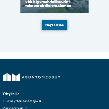
virkistysmahdollisuudet
tukevat aktiivista elämää
Näytä lisää
Yrityksille
Tule näytteilleasettajaksi
Mainosratkaisut