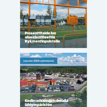
Prosenttitaide luo
alueidentiteettiä
Rykmentinpuistolle
tuusula-2020, uutishuone
Kodin ratkaisujen rinnalla
lähiympäristön