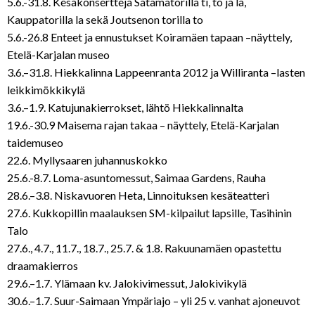
5.6.-31.8. Kesäkonsertteja Satamatorilla ti, to ja la,
Kauppatorilla la sekä Joutsenon torilla to
5.6.-26.8 Enteet ja ennustukset Koiramäen tapaan –näyttely,
Etelä-Karjalan museo
3.6.–31.8. Hiekkalinna Lappeenranta 2012 ja Williranta –lasten
leikkimökkikylä
3.6.–1.9. Katujunakierrokset, lähtö Hiekkalinnalta
19.6.-30.9 Maisema rajan takaa – näyttely, Etelä-Karjalan
taidemuseo
22.6. Myllysaaren juhannuskokko
25.6.-8.7. Loma-asuntomessut, Saimaa Gardens, Rauha
28.6.–3.8. Niskavuoren Heta, Linnoituksen kesäteatteri
27.6. Kukkopillin maalauksen SM-kilpailut lapsille, Tasihinin
Talo
27.6., 4.7., 11.7., 18.7., 25.7. & 1.8. Rakuunamäen opastettu
draamakierros
29.6.–1.7. Ylämaan kv. Jalokivimessut, Jalokivikylä
30.6.–1.7. Suur-Saimaan Ympäriajo – yli 25 v. vanhat ajoneuvot