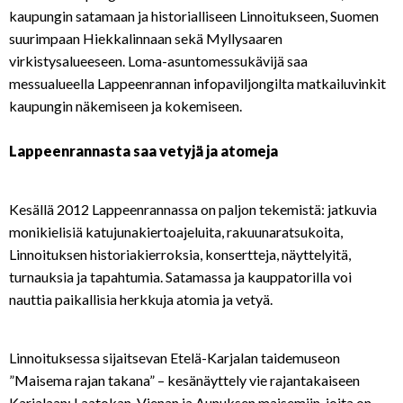
kaupungin satamaan ja historialliseen Linnoitukseen, Suomen
suurimpaan Hiekkalinnaan sekä Myllysaaren
virkistysalueeseen. Loma-asuntomessukävijä saa
messualueella Lappeenrannan infopaviljongilta matkailuvinkit
kaupungin näkemiseen ja kokemiseen.
Lappeenrannasta saa vetyjä ja atomeja
Kesällä 2012 Lappeenrannassa on paljon tekemistä: jatkuvia
monikielisiä katujunakiertoajeluita, rakuunaratsukoita,
Linnoituksen historiakierroksia, konsertteja, näyttelyitä,
turnauksia ja tapahtumia. Satamassa ja kauppatorilla voi
nauttia paikallisia herkkuja atomia ja vetyä.
Linnoituksessa sijaitsevan Etelä-Karjalan taidemuseon
”Maisema rajan takana” – kesänäyttely vie rajantakaiseen
Karjalaan: Laatokan, Vienan ja Aunuksen maisemiin, joita on