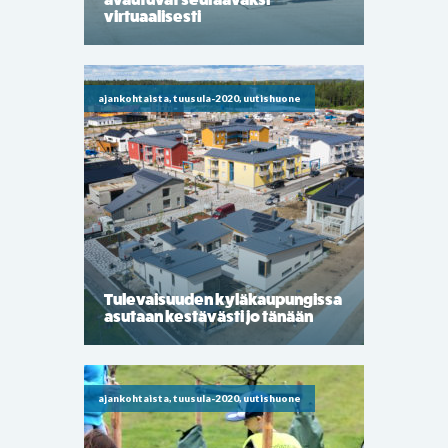
virtuaalisesti
ajankohtaista, tuusula-2020, uutishuone
Tulevaisuuden kyläkaupungissa
asutaan kestävästi jo tänään
ajankohtaista, tuusula-2020, uutishuone