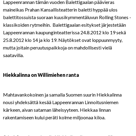
Lappeenrannan tämän vuoden Balettigaalan päävieras
maineikas Prahan Kansallisteatterin baletti hyppää ulos
balettitossuista suoraan kuusikymmentäluvun Rolling Stones -
klassikoiden rytmeihin. Balettigaalan esitykset järjestetään
Lappeenrannan kaupunginteatterissa 24.8.2012 klo 19 sekä
25.8.2012 klo 14 ja klo 19. Näytökset ovat loppuunmyyty,
mutta joitain peruutuspaikkoja on mahdollisesti vielä
saatavilla.
Hiekkalinna on Willimiehen ranta
Mahtavankokoinen ja samalla Suomen suurin Hiekkalinna
nousi yhdeksättä kesää Lappeenrannan Linnoitusniemen
kärkeen, aivan sataman läheisyyteen. Hiekkaa linnan
rakentamiseen kului peräti kolme miljoonaa kiloa.