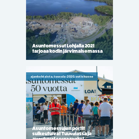
Asuntomessut Lohjalla 2021
tarjoaa kodin järvimaisemassa
ajankohtaista, tuusula-2020, uutishuone
Asuntomessujen portit
sulkeutuivat Tuusulassa ja
avautuvat seuraavaksi