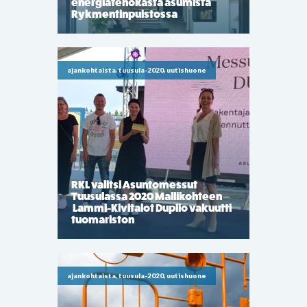
energiatehokasta asumista
Rykmentinpuistossa
ajankohtaista, tuusula-2020, uutishuone
RKL valitsi Asuntomessut
Tuusulassa 2020 Mallikohteen –
Lammi-Kivitalot Duplio vakuutti
tuomariston
ajankohtaista, tuusula-2020, uutishuone