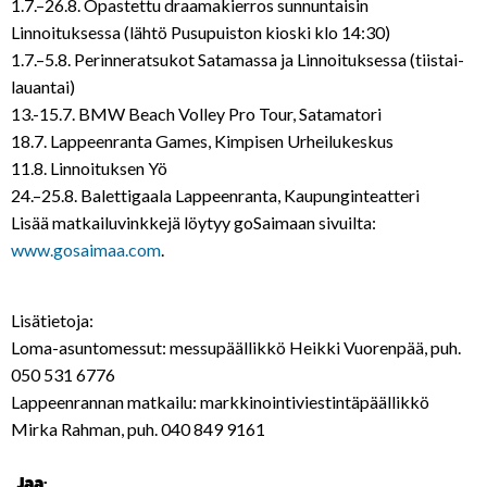
1.7.–26.8. Opastettu draamakierros sunnuntaisin
Linnoituksessa (lähtö Pusupuiston kioski klo 14:30)
1.7.–5.8. Perinneratsukot Satamassa ja Linnoituksessa (tiistai-
lauantai)
13.-15.7. BMW Beach Volley Pro Tour, Satamatori
18.7. Lappeenranta Games, Kimpisen Urheilukeskus
11.8. Linnoituksen Yö
24.–25.8. Balettigaala Lappeenranta, Kaupunginteatteri
Lisää matkailuvinkkejä löytyy goSaimaan sivuilta:
www.gosaimaa.com
.
Lisätietoja:
Loma-asuntomessut: messupäällikkö Heikki Vuorenpää, puh.
050 531 6776
Lappeenrannan matkailu: markkinointiviestintäpäällikkö
Mirka Rahman, puh. 040 849 9161
Jaa: