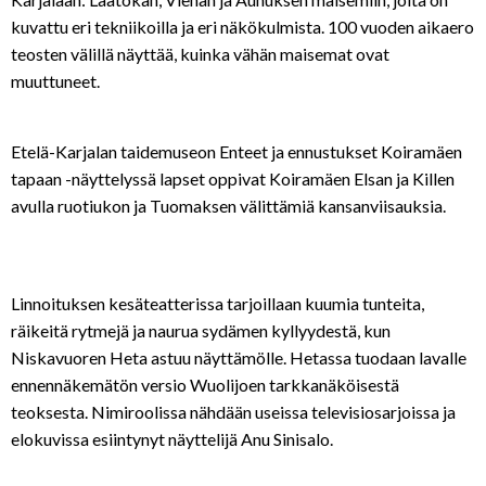
kuvattu eri tekniikoilla ja eri näkökulmista. 100 vuoden aikaero
teosten välillä näyttää, kuinka vähän maisemat ovat
muuttuneet.
Etelä-Karjalan taidemuseon Enteet ja ennustukset Koiramäen
tapaan -näyttelyssä lapset oppivat Koiramäen Elsan ja Killen
avulla ruotiukon ja Tuomaksen välittämiä kansanviisauksia.
Linnoituksen kesäteatterissa tarjoillaan kuumia tunteita,
räikeitä rytmejä ja naurua sydämen kyllyydestä, kun
Niskavuoren Heta astuu näyttämölle. Hetassa tuodaan lavalle
ennennäkemätön versio Wuolijoen tarkka­näköisestä
teoksesta. Nimiroolissa nähdään useissa televisiosarjoissa ja
elokuvissa esiintynyt näyttelijä Anu Sinisalo.