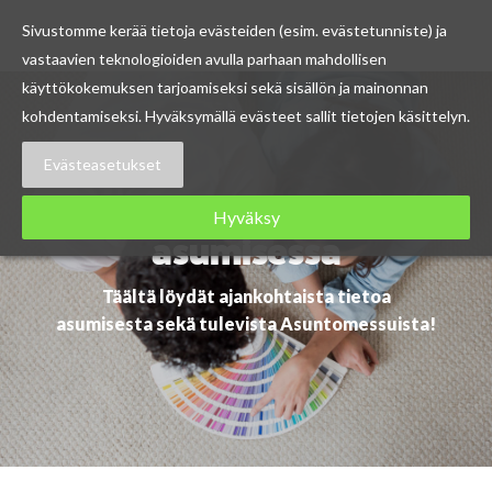
Sivustomme kerää tietoja evästeiden (esim. evästetunniste) ja
vastaavien teknologioiden avulla parhaan mahdollisen
Skip
käyttökokemuksen tarjoamiseksi sekä sisällön ja mainonnan
to
kohdentamiseksi. Hyväksymällä evästeet sallit tietojen käsittelyn.
content
Evästeasetukset
Ajankohtaista
Hyväksy
asumisessa
Täältä löydät ajankohtaista tietoa
asumisesta sekä tulevista Asuntomessuista!