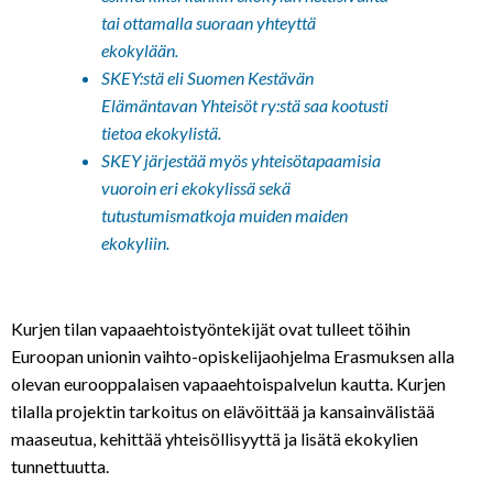
tai ottamalla suoraan yhteyttä
ekokylään.
SKEY:stä
eli Suomen Kestävän
Elämäntavan Yhteisöt ry:stä saa kootusti
tietoa ekokylistä.
SKEY järjestää myös yhteisötapaamisia
vuoroin eri ekokylissä sekä
tutustumismatkoja muiden maiden
ekokyliin.
Kurjen tilan vapaaehtoistyöntekijät ovat tulleet töihin
Euroopan unionin vaihto-opiskelijaohjelma Erasmuksen alla
olevan eurooppalaisen vapaaehtoispalvelun kautta. Kurjen
tilalla projektin tarkoitus on elävöittää ja kansainvälistää
maaseutua, kehittää yhteisöllisyyttä ja lisätä ekokylien
tunnettuutta.