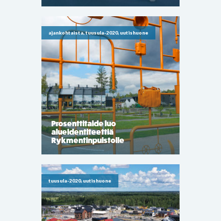
ajankohtaista, tuusula-2020, uutishuone
Prosenttitaide luo
alueidentiteettiä
Rykmentinpuistolle
tuusula-2020, uutishuone