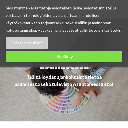
Sivustomme kerää tietoja evästeiden (esim. evästetunniste) ja
vastaavien teknologioiden avulla parhaan mahdollisen
Skip
käyttökokemuksen tarjoamiseksi sekä sisällön ja mainonnan
to
kohdentamiseksi. Hyväksymällä evästeet sallit tietojen käsittelyn.
content
Evästeasetukset
Ajankohtaista
Hyväksy
asumisessa
Täältä löydät ajankohtaista tietoa
asumisesta sekä tulevista Asuntomessuista!