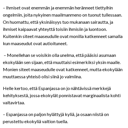
– Ihmiset ovat enemmän ja enemmän heränneet tiettyihin
ongelmiin, joita nykyinen maailmanmeno on tuonut tullessaan.
On huomattu, että yksinäisyys tuo mukanaan sairautta, ja
ihmiset kaipaavat yhteyttä toisiin ihmisiin ja luontoon.
Kuitenkin siteet maaseudulle ovat monilla katkenneet samalla
kun maaseudut ovat autioituneet.
– Monellehan se voisikin olla unelma, että pääsisi asumaan
ekokylään sen sijaan, että muuttaisi esimerkiksi yksin maalle.
Monien siteet maaseudulle ovat katkenneet, mutta ekokylään
muuttaessa yhteisö olisi siinä jo valmiina.
Helle kertoo, että Espanjassa on jo nähtävissä merkkejä
kehityksestä, jossa ekokylät ponnistavat marginaalista kohti
valtavirtaa.
– Espanjassa on paljon hylättyjä kyliä, ja osaan niistä on
perustettu ekokyliä valtion tuella.