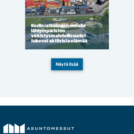
Kodin ratkaisujen rinnalla
lähiympäristön
virkistysmahdollisuudet
tukevat aktiivista elämää
Näytä lisää