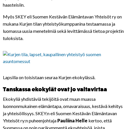
haasteisiin.
Myös SKEY eli Suomen Kestävän Elämäntavan Yhteisöt ry on
mukana Kurjen tilan yhteistyökumppanina testaamassa ja
luomassa uusia menetelmiä sekä levittämässä tietoa projektin
tuloksista.
Lapsilla on toisistaan seuraa Kurjen ekokylässä.
Tanskassa ekokylät ovat jo valtavirtaa
Ekokyliä yhdistäviä tekijöitä ovat muun muassa
luonnonmukainen elämäntapa, omavaraisuus, kestävä kehitys
ja yhteisöllisyys. SKEY:n eli Suomen Kestävän Elämäntavan
Yhteisöt ry:n puheenjohtaja
Pauliina Helle
kertoo, että
Suomessa on noin parikymmentä ekoyhteisöä, joista