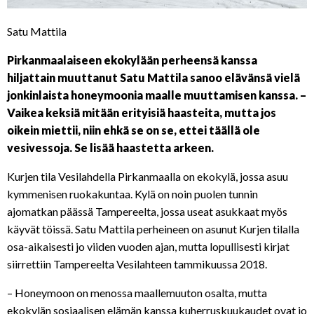
Satu Mattila
Pirkanmaalaiseen ekokylään perheensä kanssa
hiljattain muuttanut Satu Mattila sanoo elävänsä vielä
jonkinlaista honeymoonia maalle muuttamisen kanssa. –
Vaikea keksiä mitään erityisiä haasteita, mutta jos
oikein miettii, niin ehkä se on se, ettei täällä ole
vesivessoja. Se lisää haastetta arkeen.
Kurjen tila Vesilahdella Pirkanmaalla on ekokylä, jossa asuu
kymmenisen ruokakuntaa. Kylä on noin puolen tunnin
ajomatkan päässä Tampereelta, jossa useat asukkaat myös
käyvät töissä.
Satu Mattila
perheineen on asunut Kurjen tilalla
osa-aikaisesti jo viiden vuoden ajan, mutta lopullisesti kirjat
siirrettiin Tampereelta Vesilahteen tammikuussa 2018.
– Honeymoon on menossa maallemuuton osalta, mutta
ekokylän sosiaalisen elämän kanssa kuherruskuukaudet ovat jo