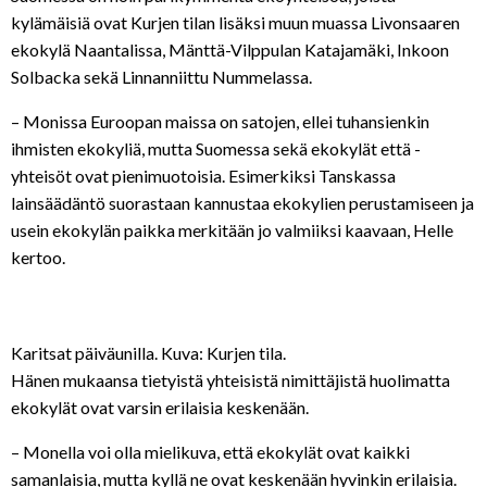
kylämäisiä ovat Kurjen tilan lisäksi muun muassa Livonsaaren
ekokylä Naantalissa, Mänttä-Vilppulan Katajamäki, Inkoon
Solbacka sekä Linnanniittu Nummelassa.
– Monissa Euroopan maissa on satojen, ellei tuhansienkin
ihmisten ekokyliä, mutta Suomessa sekä ekokylät että -
yhteisöt ovat pienimuotoisia. Esimerkiksi Tanskassa
lainsäädäntö suorastaan kannustaa ekokylien perustamiseen ja
usein ekokylän paikka merkitään jo valmiiksi kaavaan, Helle
kertoo.
Karitsat päiväunilla. Kuva: Kurjen tila.
Hänen mukaansa tietyistä yhteisistä nimittäjistä huolimatta
ekokylät ovat varsin erilaisia keskenään.
– Monella voi olla mielikuva, että ekokylät ovat kaikki
samanlaisia, mutta kyllä ne ovat keskenään hyvinkin erilaisia.