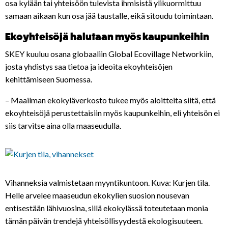
osa kylään tai yhteisöön tulevista ihmisistä ylikuormittuu
samaan aikaan kun osa jää taustalle, eikä sitoudu toimintaan.
Ekoyhteisöjä halutaan myös kaupunkeihin
SKEY kuuluu osana globaaliin Global Ecovillage Networkiin,
josta yhdistys saa tietoa ja ideoita ekoyhteisöjen
kehittämiseen Suomessa.
– Maailman ekokyläverkosto tukee myös aloitteita siitä, että
ekoyhteisöjä perustettaisiin myös kaupunkeihin, eli yhteisön ei
siis tarvitse aina olla maaseudulla.
Vihanneksia valmistetaan myyntikuntoon. Kuva: Kurjen tila.
Helle arvelee maaseudun ekokylien suosion nousevan
entisestään lähivuosina, sillä ekokylässä toteutetaan monia
tämän päivän trendejä yhteisöllisyydestä ekologisuuteen.