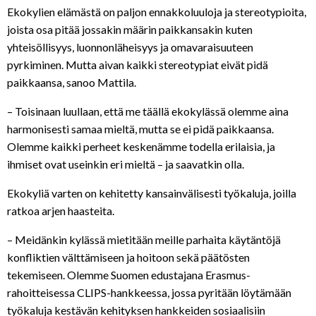
Ekokylien elämästä on paljon ennakkoluuloja ja stereotypioita,
joista osa pitää jossakin määrin paikkansakin kuten
yhteisöllisyys, luonnonläheisyys ja omavaraisuuteen
pyrkiminen. Mutta aivan kaikki stereotypiat eivät pidä
paikkaansa, sanoo Mattila.
– Toisinaan luullaan, että me täällä ekokylässä olemme aina
harmonisesti samaa mieltä, mutta se ei pidä paikkaansa.
Olemme kaikki perheet keskenämme todella erilaisia, ja
ihmiset ovat useinkin eri mieltä – ja saavatkin olla.
Ekokyliä varten on kehitetty kansainvälisesti työkaluja, joilla
ratkoa arjen haasteita.
– Meidänkin kylässä mietitään meille parhaita käytäntöjä
konfliktien välttämiseen ja hoitoon sekä päätösten
tekemiseen. Olemme Suomen edustajana Erasmus-
rahoitteisessa CLIPS-hankkeessa, jossa pyritään löytämään
työkaluja kestävän kehityksen hankkeiden sosiaalisiin