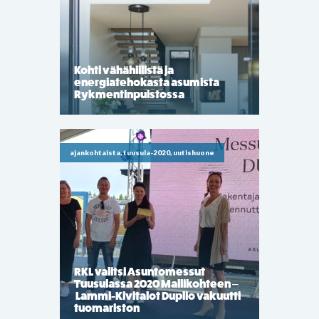
Kohti vähähiilistä ja
energiatehokasta asumista
Rykmentinpuistossa
ajankohtaista, tuusula-2020, uutishuone
RKL valitsi Asuntomessut
Tuusulassa 2020 Mallikohteen –
Lammi-Kivitalot Duplio vakuutti
tuomariston