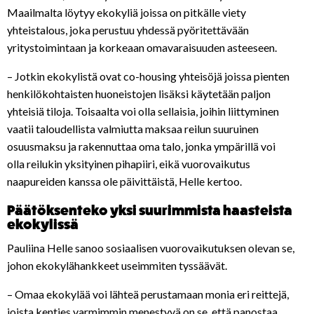
Maailmalta löytyy ekokyliä joissa on pitkälle viety
yhteistalous, joka perustuu yhdessä pyöritettävään
yritystoimintaan ja korkeaan omavaraisuuden asteeseen.
– Jotkin ekokylistä ovat co-housing yhteisöjä joissa pienten
henkilökohtaisten huoneistojen lisäksi käytetään paljon
yhteisiä tiloja. Toisaalta voi olla sellaisia, joihin liittyminen
vaatii taloudellista valmiutta maksaa reilun suuruinen
osuusmaksu ja rakennuttaa oma talo, jonka ympärillä voi
olla reilukin yksityinen pihapiiri, eikä vuorovaikutus
naapureiden kanssa ole päivittäistä, Helle kertoo.
Päätöksenteko yksi suurimmista haasteista
ekokylissä
Pauliina Helle sanoo sosiaalisen vuorovaikutuksen olevan se,
johon ekokylähankkeet useimmiten tyssäävät.
– Omaa ekokylää voi lähteä perustamaan monia eri reittejä,
joista kenties varmimmin menestyvä on se, että panostaa