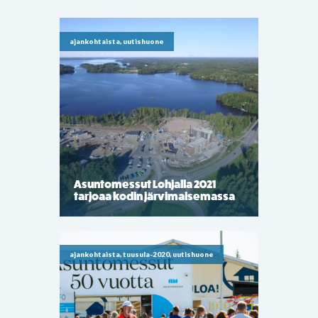
ajankohtaista, uutishuone
Asuntomessut Lohjalla 2021
tarjoaa kodin järvimaisemassa
ajankohtaista, tuusula-2020, uutishuone