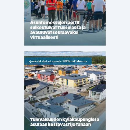
Asuntomessujen portit
sulkeutuivat Tuusulassa ja
avautuvat seuraavaksi
virtuaalisesti
ajankohtaista, tuusula-2020, uutishuone
Tulevaisuuden kyläkaupungissa
asutaan kestävästi jo tänään