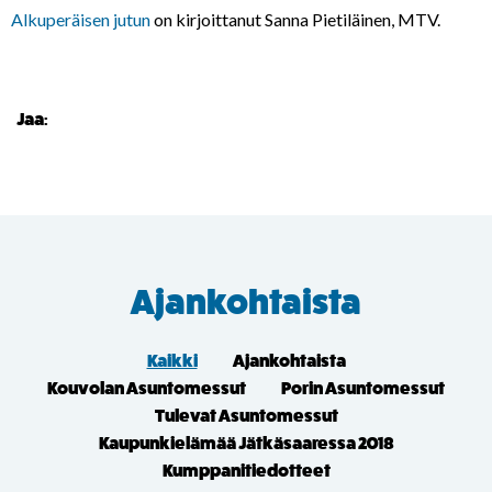
Alkuperäisen jutun
on kirjoittanut Sanna Pietiläinen, MTV.
Jaa:
Ajankohtaista
Kaikki
Ajankohtaista
Kouvolan Asuntomessut
Porin Asuntomessut
Tulevat Asuntomessut
Kaupunkielämää Jätkäsaaressa 2018
Kumppanitiedotteet