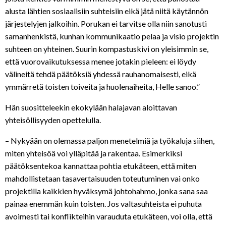
alusta lähtien sosiaalisiin suhteisiin eikä jätä niitä käytännön
järjestelyjen jalkoihin. Porukan ei tarvitse olla niin sanotusti
samanhenkistä, kunhan kommunikaatio pelaa ja visio projektin
suhteen on yhteinen. Suurin kompastuskivi on yleisimmin se,
että vuorovaikutuksessa menee jotakin pieleen: ei löydy
välineitä tehdä päätöksiä yhdessä rauhanomaisesti, eikä
ymmärretä toisten toiveita ja huolenaiheita, Helle sanoo.”
Hän suositteleekin ekokylään halajavan aloittavan
yhteisöllisyyden opettelulla.
– Nykyään on olemassa paljon menetelmiä ja työkaluja siihen,
miten yhteisöä voi ylläpitää ja rakentaa. Esimerkiksi
päätöksentekoa kannattaa pohtia etukäteen, että miten
mahdollistetaan tasavertaisuuden toteutuminen vai onko
projektilla kaikkien hyväksymä johtohahmo, jonka sana saa
painaa enemmän kuin toisten. Jos valtasuhteista ei puhuta
avoimesti tai konflikteihin varauduta etukäteen, voi olla, että