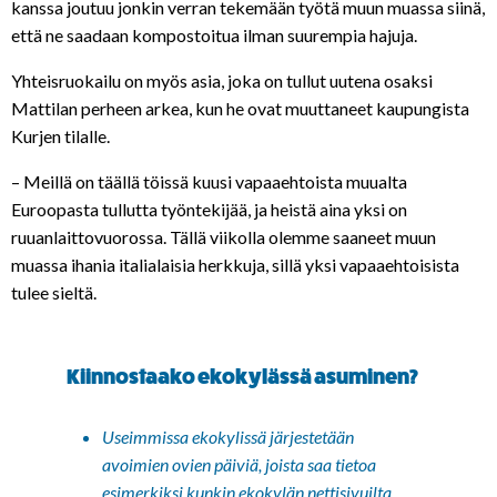
kanssa joutuu jonkin verran tekemään työtä muun muassa siinä,
että ne saadaan kompostoitua ilman suurempia hajuja.
Yhteisruokailu on myös asia, joka on tullut uutena osaksi
Mattilan perheen arkea, kun he ovat muuttaneet kaupungista
Kurjen tilalle.
– Meillä on täällä töissä kuusi vapaaehtoista muualta
Euroopasta tullutta työntekijää, ja heistä aina yksi on
ruuanlaittovuorossa. Tällä viikolla olemme saaneet muun
muassa ihania italialaisia herkkuja, sillä yksi vapaaehtoisista
tulee sieltä.
Kiinnostaako ekokylässä asuminen?
Useimmissa ekokylissä järjestetään
avoimien ovien päiviä, joista saa tietoa
esimerkiksi kunkin ekokylän nettisivuilta