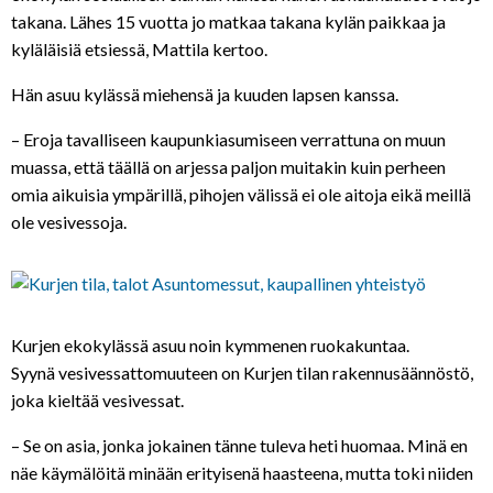
takana. Lähes 15 vuotta jo matkaa takana kylän paikkaa ja
kyläläisiä etsiessä, Mattila kertoo.
Hän asuu kylässä miehensä ja kuuden lapsen kanssa.
– Eroja tavalliseen kaupunkiasumiseen verrattuna on muun
muassa, että täällä on arjessa paljon muitakin kuin perheen
omia aikuisia ympärillä, pihojen välissä ei ole aitoja eikä meillä
ole vesivessoja.
Kurjen ekokylässä asuu noin kymmenen ruokakuntaa.
Syynä vesivessattomuuteen on Kurjen tilan rakennusäännöstö,
joka kieltää vesivessat.
– Se on asia, jonka jokainen tänne tuleva heti huomaa. Minä en
näe käymälöitä minään erityisenä haasteena, mutta toki niiden