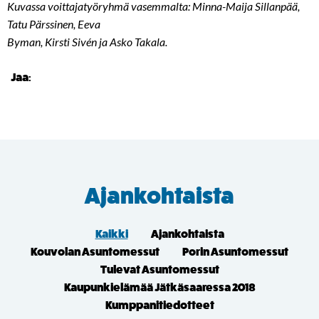
Kuvassa voittajatyöryhmä vasemmalta: Minna-Maija Sillanpää,
Tatu Pärssinen, Eeva
Byman, Kirsti Sivén ja Asko Takala.
Jaa:
Ajankohtaista
Kaikki
Ajankohtaista
Kouvolan Asuntomessut
Porin Asuntomessut
Tulevat Asuntomessut
Kaupunkielämää Jätkäsaaressa 2018
Kumppanitiedotteet