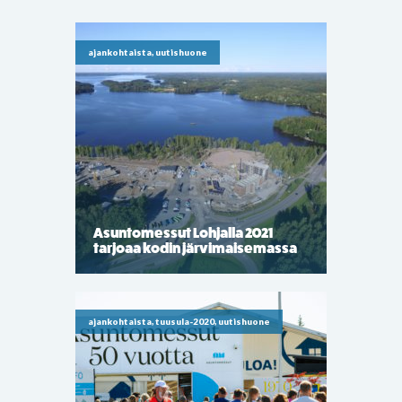
ajankohtaista, uutishuone
Asuntomessut Lohjalla 2021
tarjoaa kodin järvimaisemassa
ajankohtaista, tuusula-2020, uutishuone