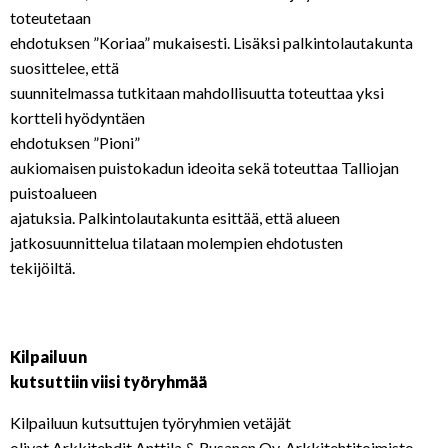
toteutetaan
ehdotuksen ”Koriaa” mukaisesti. Lisäksi palkintolautakunta
suosittelee, että
suunnitelmassa tutkitaan mahdollisuutta toteuttaa yksi
kortteli hyödyntäen
ehdotuksen ”Pioni”
aukiomaisen puistokadun ideoita sekä toteuttaa Talliojan
puistoalueen
ajatuksia. Palkintolautakunta esittää, että alueen
jatkosuunnittelua tilataan molempien ehdotusten
tekijöiltä.
Kilpailuun
kutsuttiin viisi työryhmää
Kilpailuun kutsuttujen työryhmien vetäjät
olivat Arkkitehdit Anttila & Rusanen Oy, Arkkitehtitoimisto