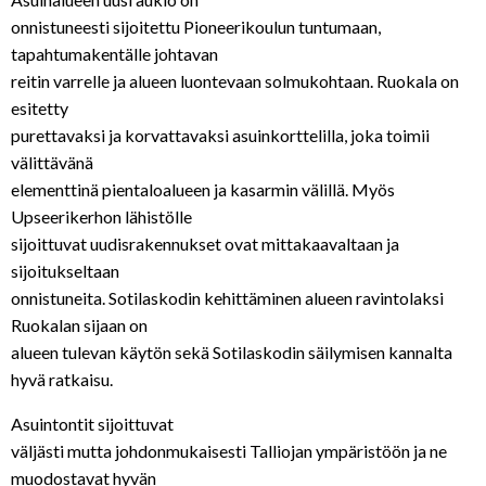
onnistuneesti sijoitettu Pioneerikoulun tuntumaan,
tapahtumakentälle johtavan
reitin varrelle ja alueen luontevaan solmukohtaan. Ruokala on
esitetty
purettavaksi ja korvattavaksi asuinkorttelilla, joka toimii
välittävänä
elementtinä pientaloalueen ja kasarmin välillä. Myös
Upseerikerhon lähistölle
sijoittuvat uudisrakennukset ovat mittakaavaltaan ja
sijoitukseltaan
onnistuneita. Sotilaskodin kehittäminen alueen ravintolaksi
Ruokalan sijaan on
alueen tulevan käytön sekä Sotilaskodin säilymisen kannalta
hyvä ratkaisu.
Asuintontit sijoittuvat
väljästi mutta johdonmukaisesti Talliojan ympäristöön ja ne
muodostavat hyvän