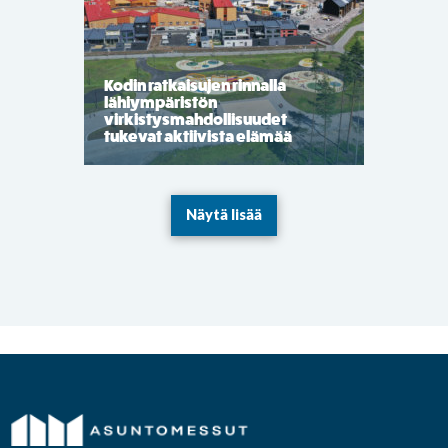
Kodin ratkaisujen rinnalla
lähiympäristön
virkistysmahdollisuudet
tukevat aktiivista elämää
Näytä lisää