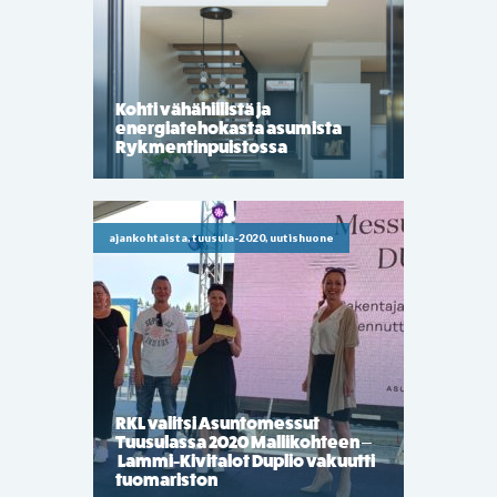
Kohti vähähiilistä ja
energiatehokasta asumista
Rykmentinpuistossa
ajankohtaista, tuusula-2020, uutishuone
RKL valitsi Asuntomessut
Tuusulassa 2020 Mallikohteen –
Lammi-Kivitalot Duplio vakuutti
tuomariston