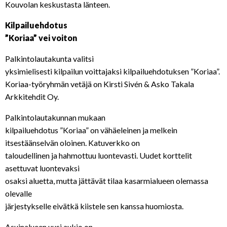
Kouvolan keskustasta länteen.
Kilpailuehdotus
”Koriaa” vei voiton
Palkintolautakunta valitsi
yksimielisesti kilpailun voittajaksi kilpailuehdotuksen ”Koriaa”.
Koriaa-työryhmän vetäjä on Kirsti Sivén & Asko Takala
Arkkitehdit Oy.
Palkintolautakunnan mukaan
kilpailuehdotus ”Koriaa” on vähäeleinen ja melkein
itsestäänselvän oloinen. Katuverkko on
taloudellinen ja hahmottuu luontevasti. Uudet korttelit
asettuvat luontevaksi
osaksi aluetta, mutta jättävät tilaa kasarmialueen olemassa
olevalle
järjestykselle eivätkä kiistele sen kanssa huomiosta.
Asuinalueen uusi aukio on