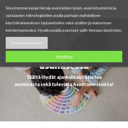
Sivustomme kerää tietoja evästeiden (esim. evästetunniste) ja
vastaavien teknologioiden avulla parhaan mahdollisen
Skip
käyttökokemuksen tarjoamiseksi sekä sisällön ja mainonnan
to
kohdentamiseksi. Hyväksymällä evästeet sallit tietojen käsittelyn.
content
Evästeasetukset
Ajankohtaista
Hyväksy
asumisessa
Täältä löydät ajankohtaista tietoa
asumisesta sekä tulevista Asuntomessuista!