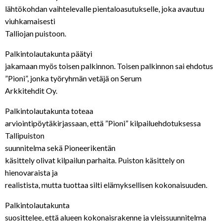
lähtökohdan vaihtelevalle pientaloasutukselle, joka avautuu
viuhkamaisesti
Talliojan puistoon.
Palkintolautakunta päätyi
jakamaan myös toisen palkinnon. Toisen palkinnon sai ehdotus
”Pioni”, jonka työryhmän vetäjä on Serum
Arkkitehdit Oy.
Palkintolautakunta toteaa
arviointipöytäkirjassaan, että ”Pioni” kilpailuehdotuksessa
Tallipuiston
suunnitelma sekä Pioneerikentän
käsittely olivat kilpailun parhaita. Puiston käsittely on
hienovaraista ja
realistista, mutta tuottaa silti elämyksellisen kokonaisuuden.
Palkintolautakunta
suosittelee, että alueen kokonaisrakenne ja yleissuunnitelma