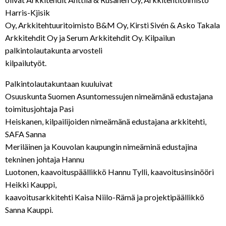
Harris-Kjisik
Oy, Arkkitehtuuritoimisto B&M Oy, Kirsti Sivén & Asko Takala
Arkkitehdit Oy ja Serum Arkkitehdit Oy. Kilpailun
palkintolautakunta arvosteli
kilpailutyöt.
Palkintolautakuntaan kuuluivat
Osuuskunta Suomen Asuntomessujen nimeämänä edustajana
toimitusjohtaja Pasi
Heiskanen, kilpailijoiden nimeämänä edustajana arkkitehti,
SAFA Sanna
Meriläinen ja Kouvolan kaupungin nimeäminä edustajina
tekninen johtaja Hannu
Luotonen, kaavoituspäällikkö Hannu Tylli, kaavoitusinsinööri
Heikki Kauppi,
kaavoitusarkkitehti Kaisa Niilo-Rämä ja projektipäällikkö
Sanna Kauppi.