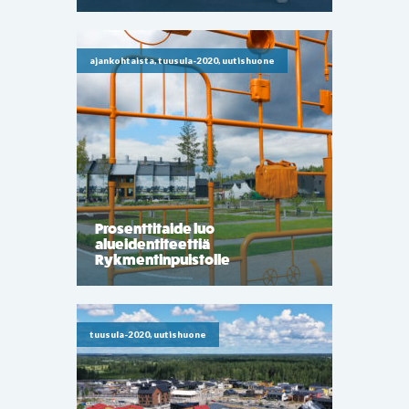
ajankohtaista, tuusula-2020, uutishuone
Prosenttitaide luo
alueidentiteettiä
Rykmentinpuistolle
tuusula-2020, uutishuone