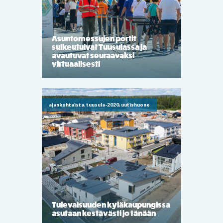
Asuntomessujen portit
sulkeutuivat Tuusulassa ja
avautuvat seuraavaksi
virtuaalisesti
ajankohtaista, tuusula-2020, uutishuone
Tulevaisuuden kyläkaupungissa
asutaan kestävästi jo tänään