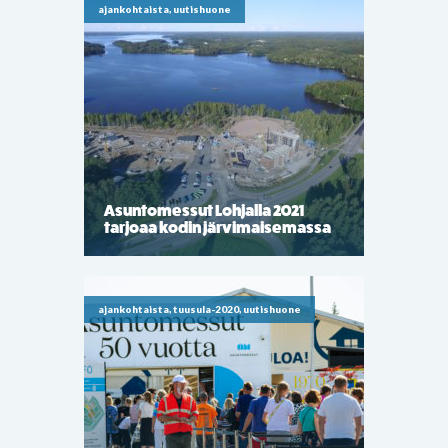
ajankohtaista, uutishuone
Asuntomessut Lohjalla 2021
tarjoaa kodin järvimaisemassa
ajankohtaista, tuusula-2020, uutishuone