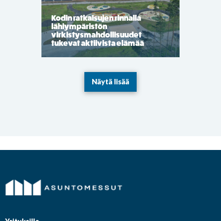
Kodin ratkaisujen rinnalla
lähiympäristön
virkistysmahdollisuudet
tukevat aktiivista elämää
Näytä lisää