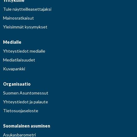
Yrityksille
Tule näytteilleasettajaksi
Mainosratkaisut
Yleisimmät kysymykset
Medialle
Yhteystiedot medialle
Mediatilaisuudet
Kuvapankki
Organisaatio
Suomen Asuntomessut
Yhteystiedot ja palaute
Tietosuojaseloste
Suomalainen asuminen
Asukasbarometri