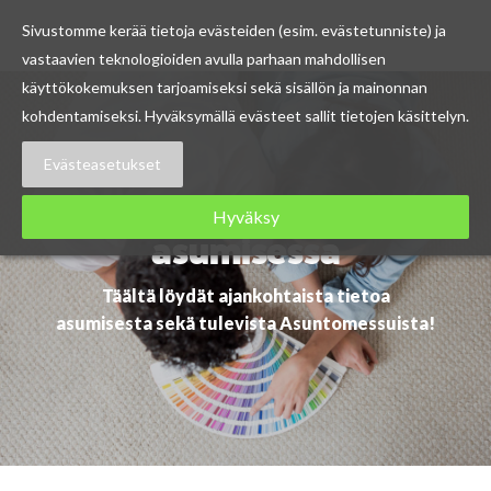
Sivustomme kerää tietoja evästeiden (esim. evästetunniste) ja
vastaavien teknologioiden avulla parhaan mahdollisen
Skip
käyttökokemuksen tarjoamiseksi sekä sisällön ja mainonnan
to
kohdentamiseksi. Hyväksymällä evästeet sallit tietojen käsittelyn.
content
Evästeasetukset
Ajankohtaista
Hyväksy
asumisessa
Täältä löydät ajankohtaista tietoa
asumisesta sekä tulevista Asuntomessuista!