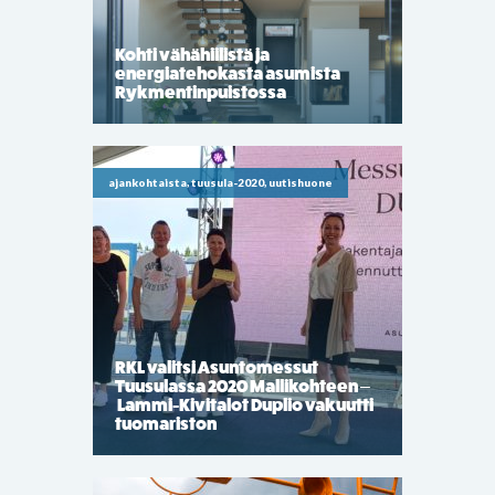
Kohti vähähiilistä ja
energiatehokasta asumista
Rykmentinpuistossa
ajankohtaista, tuusula-2020, uutishuone
RKL valitsi Asuntomessut
Tuusulassa 2020 Mallikohteen –
Lammi-Kivitalot Duplio vakuutti
tuomariston