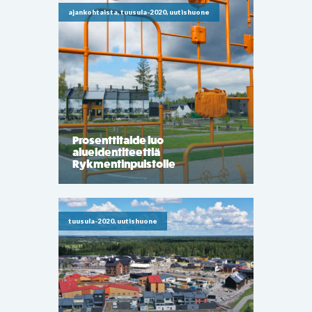
ajankohtaista, tuusula-2020, uutishuone
Prosenttitaide luo
alueidentiteettiä
Rykmentinpuistolle
tuusula-2020, uutishuone