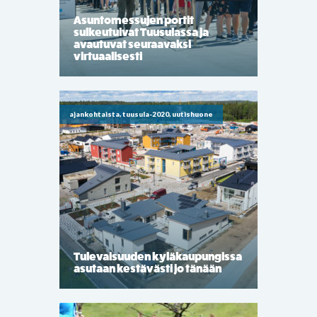
Asuntomessujen portit
sulkeutuivat Tuusulassa ja
avautuvat seuraavaksi
virtuaalisesti
ajankohtaista, tuusula-2020, uutishuone
Tulevaisuuden kyläkaupungissa
asutaan kestävästi jo tänään