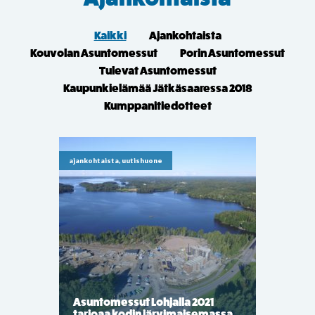
Kaikki
Ajankohtaista
Kouvolan Asuntomessut
Porin Asuntomessut
Tulevat Asuntomessut
Kaupunkielämää Jätkäsaaressa 2018
Kumppanitiedotteet
ajankohtaista, uutishuone
Asuntomessut Lohjalla 2021
tarjoaa kodin järvimaisemassa