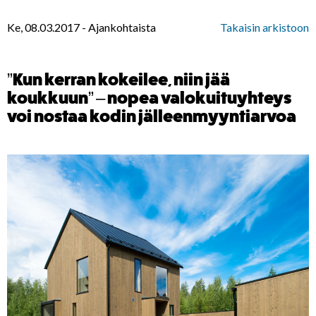
Ke, 08.03.2017
-
Ajankohtaista
Takaisin arkistoon
”Kun kerran kokeilee, niin jää
koukkuun” – nopea valokuituyhteys
voi nostaa kodin jälleenmyyntiarvoa