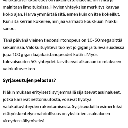
mainitaan ilmoituksissa. Hyvien yhteyksien merkitys kasvaa
koko ajan. Harva ymmärtää sitä, ennen kuin on itse kokeillut.
Kun sitä kerran kokeilee, niin jää varmasti koukkuun, Näkki
sanoo.
Tänä päivänä yleinen tiedonsiirtonopeus on 10–50 megabittiä
sekunnissa. Valokuituyhteys tuo nyt jo gigan ja tulevaisuudessa
jopa 100 gigan laajakaistanopeudet kotiin. Myös
tulevaisuuden 5G-yhteydet tarvitsevat aikanaan toimiakseen
valokuituverkon.
Syrjäseutujen pelastus?
Näkin mukaan erityisesti syrjemmällä sijaitsevat asuinalueet,
jotka kärsivät nettomuutosta, voisivat hyötyä
valokuituyhteyden rakentamisesta. Syrjäseuduilla esimerkiksi
etätyöskentelyn mahdollisuus on yksi toivo asuinalueen
vireyden säilymiseksi.