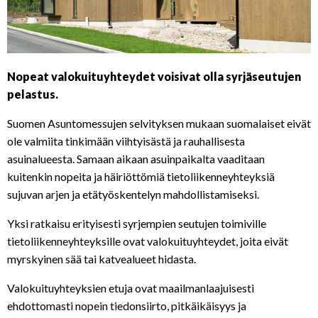
Nopeat valokuituyhteydet voisivat olla syrjäseutujen
pelastus.
Suomen Asuntomessujen selvityksen mukaan suomalaiset eivät
ole valmiita tinkimään viihtyisästä ja rauhallisesta
asuinalueesta. Samaan aikaan asuinpaikalta vaaditaan
kuitenkin nopeita ja häiriöttömiä tietoliikenneyhteyksiä
sujuvan arjen ja etätyöskentelyn mahdollistamiseksi.
Yksi ratkaisu erityisesti syrjempien seutujen toimiville
tietoliikenneyhteyksille ovat valokuituyhteydet, joita eivät
myrskyinen sää tai katvealueet hidasta.
Valokuituyhteyksien etuja ovat maailmanlaajuisesti
ehdottomasti nopein tiedonsiirto, pitkäikäisyys ja