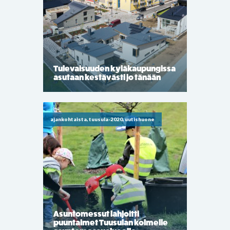
Tulevaisuuden kyläkaupungissa
asutaan kestävästi jo tänään
ajankohtaista, tuusula-2020, uutishuone
Asuntomessut lahjoitti
puuntaimet Tuusulan kolmelle