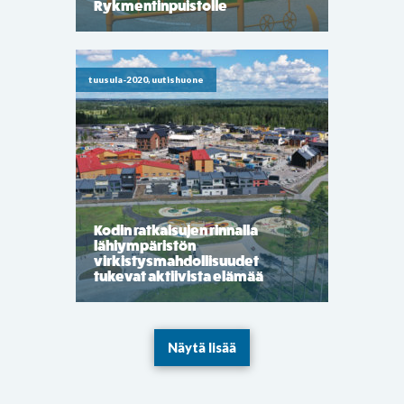
Rykmentinpuistolle
tuusula-2020, uutishuone
Kodin ratkaisujen rinnalla
lähiympäristön
virkistysmahdollisuudet
tukevat aktiivista elämää
Näytä lisää