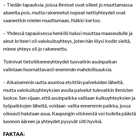
– Tiedän tapauksia, joissa ihmiset ovat olleet jo muuttamassa
alueelta pois, mutta rakennetut nopeat nettiyhteydet ovat
saaneetkin mielen muuttumaan, Näkki kertoo.
– Yhdessä tapauksessa henkilö halusi muuttaa maaseudulle ja
ainut kriteeri oli valokuituyhteys, joten hän löysi kodin sieltä,
minne yhteys oli jo rakennettu.
Toimivat tietoliikenneyhteydet tuovatkin asuinpaikan
valintaan huomattavasti enemmän mahdollisuuksia.
– Aikaisemmin uutta asuntoa etsittiin palveluiden läheltä,
mutta valokuituyhteyksien avulla palvelut tulevatkin ihmisten
luokse. Sen sijaan, että asuinpaikka valitaan kulkuyhteyksien ja
työpaikkojen läheltä, voidaan valita ennemmin paikka, jossa
oikeasti halutaan asua. Kaupungin vilskeestä voi todella päästä
luonnon ääreen ja yhteydet pysyvät silti hyvinä.
FAKTAA: