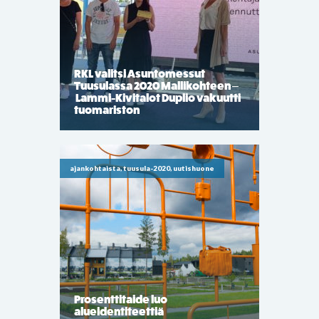
RKL valitsi Asuntomessut
Tuusulassa 2020 Mallikohteen –
Lammi-Kivitalot Duplio vakuutti
tuomariston
ajankohtaista, tuusula-2020, uutishuone
Prosenttitaide luo
alueidentiteettiä