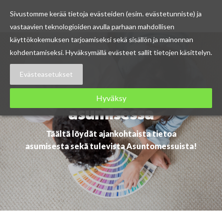
Sivustomme kerää tietoja evästeiden (esim. evästetunniste) ja
vastaavien teknologioiden avulla parhaan mahdollisen
Skip
käyttökokemuksen tarjoamiseksi sekä sisällön ja mainonnan
to
kohdentamiseksi. Hyväksymällä evästeet sallit tietojen käsittelyn.
content
Evästeasetukset
Ajankohtaista
Hyväksy
asumisessa
Täältä löydät ajankohtaista tietoa
asumisesta sekä tulevista Asuntomessuista!