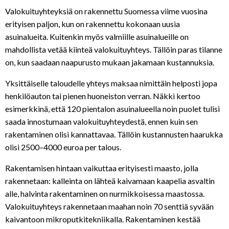
Valokuituyhteyksiä on rakennettu Suomessa viime vuosina
erityisen paljon, kun on rakennettu kokonaan uusia
asuinalueita. Kuitenkin myös valmiille asuinalueille on
mahdollista vetää kiinteä valokuituyhteys. Tällöin paras tilanne
on, kun saadaan naapurusto mukaan jakamaan kustannuksia.
Yksittäiselle taloudelle yhteys maksaa nimittäin helposti jopa
henkilöauton tai pienen huoneiston verran. Näkki kertoo
esimerkkinä, että 120 pientalon asuinalueella noin puolet tulisi
saada innostumaan valokuituyhteydestä, ennen kuin sen
rakentaminen olisi kannattavaa. Tällöin kustannusten haarukka
olisi 2500–4000 euroa per talous.
Rakentamisen hintaan vaikuttaa erityisesti maasto, jolla
rakennetaan: kalleinta on lähteä kaivamaan kaapelia asvaltin
alle, halvinta rakentaminen on nurmikkoisessa maastossa.
Valokuituyhteys rakennetaan maahan noin 70 senttiä syvään
kaivantoon mikroputkitekniikalla. Rakentaminen kestää