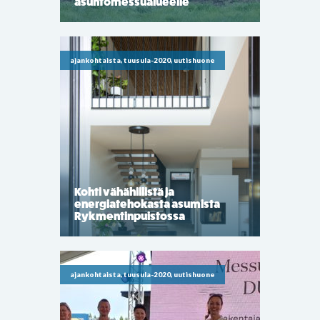
asuntomessualueelle
ajankohtaista, tuusula-2020, uutishuone
Kohti vähähiilistä ja
energiatehokasta asumista
Rykmentinpuistossa
ajankohtaista, tuusula-2020, uutishuone