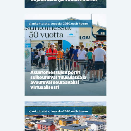
ajankohtaista, tuusula-2020, uutishuone
Asuntomessujen portit
sulkeutuivat Tuusulassa ja
avautuvat seuraavaksi
virtuaalisesti
ajankohtaista, tuusula-2020, uutishuone