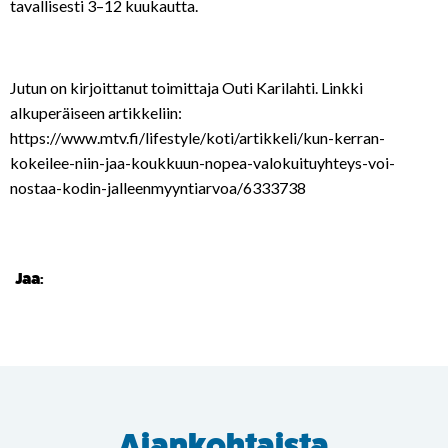
tavallisesti 3–12 kuukautta.
Jutun on kirjoittanut toimittaja Outi Karilahti. Linkki
alkuperäiseen artikkeliin:
https://www.mtv.fi/lifestyle/koti/artikkeli/kun-kerran-
kokeilee-niin-jaa-koukkuun-nopea-valokuituyhteys-voi-
nostaa-kodin-jalleenmyyntiarvoa/6333738
Jaa:
Ajankohtaista