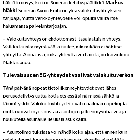
häiriöttömyys, kertoo Soneran kehityspäällikkö
Markus
Näkki
. Soneran Avoin Kuitu on yksi valokuituyhteyksien
tarjoaja, mutta verkkoyhteydelle voi lopulta valita itse
haluamansa palveluntarjoajan.
– Valokuituyhteys on ehdottomasti tasalaatuisin yhteys.
Vaikka kuinka myrskyää ja tuulee, niin mikään ei häiritse
yhteyttä. Ainoa asia, mikä yhteyttä voi häiritä, on kaivinkone,
Näkki sanoo.
Tulevaisuuden 5G-yhteydet vaativat valokuituverkon
Tänä päivänä nopeat tietoliikenneyhteydet ovat lähes
perusedellytys uutta kotia etsiessä siinä missä sähkö ja
lämmityskin. Valokuituyhteydet ovat maailman nopeimpia,
mutta voivat myös nostaa asuntojen jälleenmyyntiarvoa ja
houkutella asuinalueille uusia asukkaita.
– Asuntoilmoituksissa voi nähdä koko ajan, että ennen kuin
valokuituverkkoa edes on rakennettu alueelle, niin siitä jo