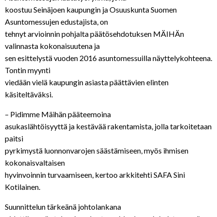
koostuu Seinäjoen kaupungin ja Osuuskunta Suomen
Asuntomessujen edustajista, on
tehnyt arvioinnin pohjalta päätösehdotuksen MÄIHÄn
valinnasta kokonaisuutena ja
sen esittelystä vuoden 2016 asuntomessuilla näyttelykohteena.
Tontin myynti
viedään vielä kaupungin asiasta päättävien elinten
käsiteltäväksi.
– Pidimme Mäihän pääteemoina
asukaslähtöisyyttä ja kestävää rakentamista, jolla tarkoitetaan
paitsi
pyrkimystä luonnonvarojen säästämiseen, myös ihmisen
kokonaisvaltaisen
hyvinvoinnin turvaamiseen, kertoo arkkitehti SAFA Sini
Kotilainen.
Suunnittelun tärkeänä johtolankana