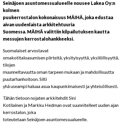
Seinäjoen asuntomessualueelle nousee Lakea Oy:n
kolmen
puukerrostalon kokonaisuus MÄIHÄ, joka edustaa
aivan uudenlaista arkkitehtuuria
Suomessa. MÄIHÄ valittiin kilpailutuksen kautta
messujen kerrostalohankkeeksi.
Suomalaiset arvostavat
omakotitaloasumisen piirteitä, yksityisyyttä, yksilöllisyyttä,
tilojen
muunneltavuutta oman tarpeen mukaan ja mahdollisuutta
puutarhanhoitoon. Silti
yhä useampi haluaa asua kaupunkimaisesti ja yhteisöllisesti.
Tähän tietoon nojaten arkkitehdit Sini
Kotilainen ja Markku Hedman ovat suunnitelleet uuden ajan
kerrostalon, joka
toteutetaan Seinäjoen asuntomessualueelle.