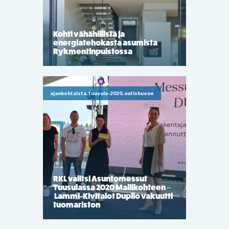
Kohti vähähiilistä ja
energiatehokasta asumista
Rykmentinpuistossa
ajankohtaista, tuusula-2020, uutishuone
RKL valitsi Asuntomessut
Tuusulassa 2020 Mallikohteen –
Lammi-Kivitalot Duplio vakuutti
tuomariston