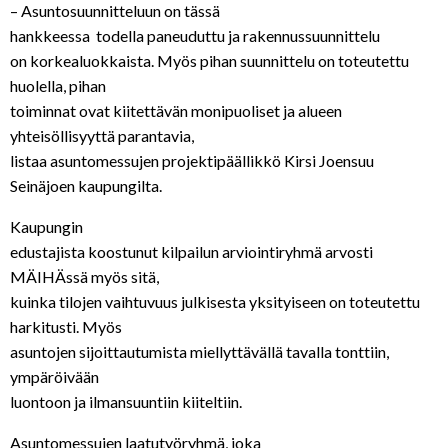
– Asuntosuunnitteluun on tässä
hankkeessa todella paneuduttu ja rakennussuunnittelu
on korkealuokkaista. Myös pihan suunnittelu on toteutettu
huolella, pihan
toiminnat ovat kiitettävän monipuoliset ja alueen
yhteisöllisyyttä parantavia,
listaa asuntomessujen projektipäällikkö Kirsi Joensuu
Seinäjoen kaupungilta.
Kaupungin
edustajista koostunut kilpailun arviointiryhmä arvosti
MÄIHÄssä myös sitä,
kuinka tilojen vaihtuvuus julkisesta yksityiseen on toteutettu
harkitusti. Myös
asuntojen sijoittautumista miellyttävällä tavalla tonttiin,
ympäröivään
luontoon ja ilmansuuntiin kiiteltiin.
Asuntomessujen laatutyöryhmä, joka