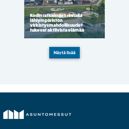
Kodin ratkaisujen rinnalla
lähiympäristön
virkistysmahdollisuudet
tukevat aktiivista elämää
Näytä lisää