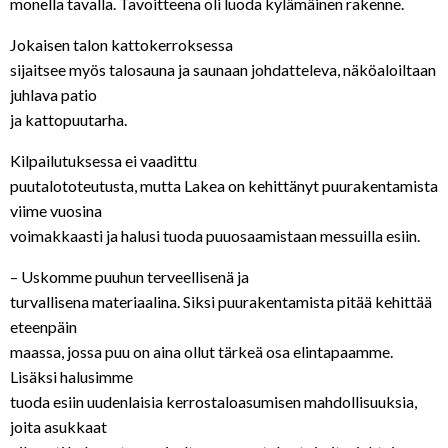
monella tavalla. Tavoitteena oli luoda kylämäinen rakenne.
Jokaisen talon kattokerroksessa
sijaitsee myös talosauna ja saunaan johdatteleva, näköaloiltaan
juhlava patio
ja kattopuutarha.
Kilpailutuksessa ei vaadittu
puutalototeutusta, mutta Lakea on kehittänyt puurakentamista
viime vuosina
voimakkaasti ja halusi tuoda puuosaamistaan messuilla esiin.
– Uskomme puuhun terveellisenä ja
turvallisena materiaalina. Siksi puurakentamista pitää kehittää
eteenpäin
maassa, jossa puu on aina ollut tärkeä osa elintapaamme.
Lisäksi halusimme
tuoda esiin uudenlaisia kerrostaloasumisen mahdollisuuksia,
joita asukkaat