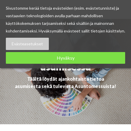
Sivustomme kerää tietoja evästeiden (esim. evästetunniste) ja
vastaavien teknologioiden avulla parhaan mahdollisen
Skip
käyttökokemuksen tarjoamiseksi sekä sisällön ja mainonnan
to
kohdentamiseksi. Hyväksymällä evästeet sallit tietojen käsittelyn.
content
Evästeasetukset
Ajankohtaista
Hyväksy
asumisessa
Täältä löydät ajankohtaista tietoa
asumisesta sekä tulevista Asuntomessuista!