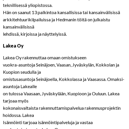
teknillisessä yliopistossa.
Hän on saanut 13 palkintoa kansallisissa tai kansainvälisissä
arkkitehtuurikilpailuissa ja Hedmanin töitä on julkaistu
kansainvälisissä
lehdissä, kirjoissa ja näyttelyissä.
Lakea Oy
Lakea Oy rakennuttaa omaan omistukseen
vuokra-asuntoja Seinäjoen, Vaasan, Jyväskylän, Kokkolan ja
Kuopion seudulla ja
omistusasuntoja Seinäjoella, Kokkolassa ja Vaasassa. Omaksi-
asuntoja Lakealle
on tulossa Vaasaan, Jyväskylään, Kuopioon ja Ouluun. Lakea
tarjoaa myös
kokonaisvaltaista rakennuttamispalvelua rakennusprojektin
hoidossa. Lakea
Isännöinti tarjoaa isännöintipalveluja ja vastaa