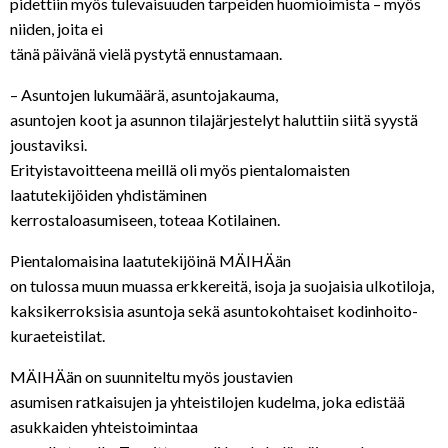
pidettiin myös tulevaisuuden tarpeiden huomioimista – myös
niiden, joita ei
tänä päivänä vielä pystytä ennustamaan.
– Asuntojen lukumäärä, asuntojakauma,
asuntojen koot ja asunnon tilajärjestelyt haluttiin siitä syystä
joustaviksi.
Erityistavoitteena meillä oli myös pientalomaisten
laatutekijöiden yhdistäminen
kerrostaloasumiseen, toteaa Kotilainen.
Pientalomaisina laatutekijöinä MÄIHÄän
on tulossa muun muassa erkkereitä, isoja ja suojaisia ulkotiloja,
kaksikerroksisia asuntoja sekä asuntokohtaiset kodinhoito-
kuraeteistilat.
MÄIHÄän on suunniteltu myös joustavien
asumisen ratkaisujen ja yhteistilojen kudelma, joka edistää
asukkaiden yhteistoimintaa