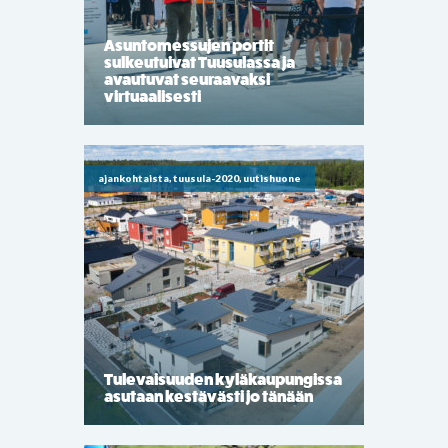
Asuntomessujen portit
sulkeutuivat Tuusulassa ja
avautuvat seuraavaksi
virtuaalisesti
ajankohtaista, tuusula-2020, uutishuone
Tulevaisuuden kyläkaupungissa
asutaan kestävästi jo tänään