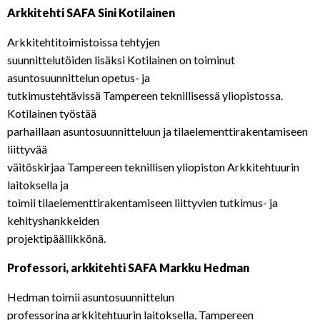
Arkkitehti SAFA Sini Kotilainen
Arkkitehtitoimistoissa tehtyjen
suunnittelutöiden lisäksi Kotilainen on toiminut
asuntosuunnittelun opetus- ja
tutkimustehtävissä Tampereen teknillisessä yliopistossa.
Kotilainen työstää
parhaillaan asuntosuunnitteluun ja tilaelementtirakentamiseen
liittyvää
väitöskirjaa Tampereen teknillisen yliopiston Arkkitehtuurin
laitoksella ja
toimii tilaelementtirakentamiseen liittyvien tutkimus- ja
kehityshankkeiden
projektipäällikkönä.
Professori, arkkitehti SAFA Markku Hedman
Hedman toimii asuntosuunnittelun
professorina arkkitehtuurin laitoksella, Tampereen