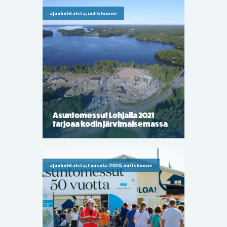
ajankohtaista, uutishuone
Asuntomessut Lohjalla 2021
tarjoaa kodin järvimaisemassa
ajankohtaista, tuusula-2020, uutishuone