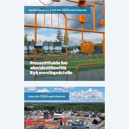
ajankohtaista, tuusula-2020, uutishuone
Prosenttitaide luo
alueidentiteettiä
Rykmentinpuistolle
tuusula-2020, uutishuone