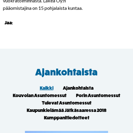
vuokratoiminnasta. Lakea Oy:n
pääomistajina on 15 pohjalaista kuntaa.
Jaa:
Ajankohtaista
Kaikki
Ajankohtaista
Kouvolan Asuntomessut
Porin Asuntomessut
Tulevat Asuntomessut
Kaupunkielämää Jätkäsaaressa 2018
Kumppanitiedotteet