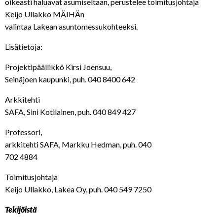
oikeasti haluavat asumiseltaan, perustelee toimitusjohtaja
Keijo Ullakko MÄIHÄn
valintaa Lakean asuntomessukohteeksi.
Lisätietoja:
Projektipäällikkö Kirsi Joensuu,
Seinäjoen kaupunki, puh. 040 8400 642
Arkkitehti
SAFA, Sini Kotilainen, puh. 040 849 427
Professori,
arkkitehti SAFA, Markku Hedman, puh. 040
702 4884
Toimitusjohtaja
Keijo Ullakko, Lakea Oy, puh. 040 549 7250
Tekijöistä