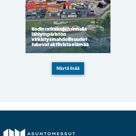
Kodin ratkaisujen rinnalla
lähiympäristön
virkistysmahdollisuudet
tukevat aktiivista elämää
Näytä lisää