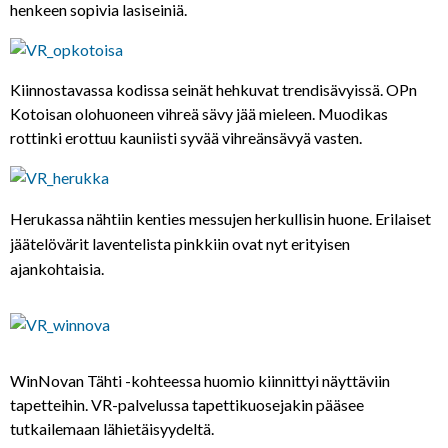
henkeen sopivia lasiseiniä.
Kiinnostavassa kodissa seinät hehkuvat trendisävyissä. OPn
Kotoisan olohuoneen vihreä sävy jää mieleen. Muodikas
rottinki erottuu kauniisti syvää vihreänsävyä vasten.
Herukassa nähtiin kenties messujen herkullisin huone. Erilaiset
jäätelövärit laventelista pinkkiin ovat nyt erityisen
ajankohtaisia.
WinNovan Tähti -kohteessa huomio kiinnittyi näyttäviin
tapetteihin. VR-palvelussa tapettikuosejakin pääsee
tutkailemaan lähietäisyydeltä.