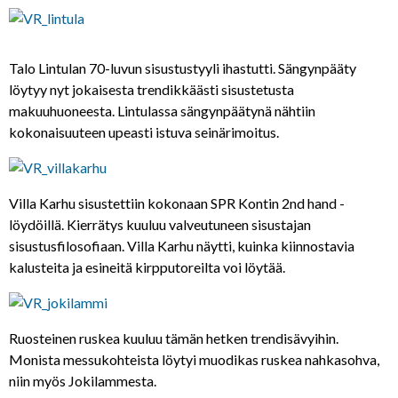
Talo Lintulan 70-luvun sisustustyyli ihastutti. Sängynpääty
löytyy nyt jokaisesta trendikkäästi sisustetusta
makuuhuoneesta. Lintulassa sängynpäätynä nähtiin
kokonaisuuteen upeasti istuva seinärimoitus.
Villa Karhu sisustettiin kokonaan SPR Kontin 2nd hand -
löydöillä. Kierrätys kuuluu valveutuneen sisustajan
sisustusfilosofiaan. Villa Karhu näytti, kuinka kiinnostavia
kalusteita ja esineitä kirpputoreilta voi löytää.
Ruosteinen ruskea kuuluu tämän hetken trendisävyihin.
Monista messukohteista löytyi muodikas ruskea nahkasohva,
niin myös Jokilammesta.