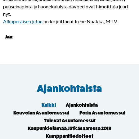
puuseinapinta ja huonekaluista daybed ovat himoittuja juuri
nyt.
Alkuperäisen jutun
on kirjoittanut Irene Naakka, MTV.
Jaa:
Ajankohtaista
Kaikki
Ajankohtaista
Kouvolan Asuntomessut
Porin Asuntomessut
Tulevat Asuntomessut
Kaupunkielämää Jätkäsaaressa 2018
Kumppanitiedotteet