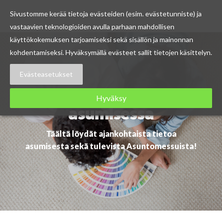
Sivustomme kerää tietoja evästeiden (esim. evästetunniste) ja
vastaavien teknologioiden avulla parhaan mahdollisen
Skip
käyttökokemuksen tarjoamiseksi sekä sisällön ja mainonnan
to
kohdentamiseksi. Hyväksymällä evästeet sallit tietojen käsittelyn.
content
Evästeasetukset
Ajankohtaista
Hyväksy
asumisessa
Täältä löydät ajankohtaista tietoa
asumisesta sekä tulevista Asuntomessuista!