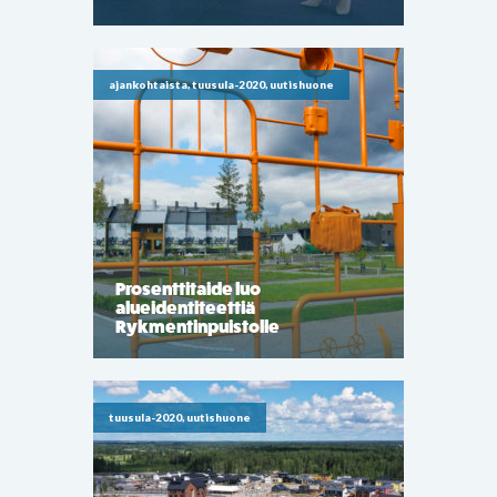
ajankohtaista, tuusula-2020, uutishuone
Prosenttitaide luo
alueidentiteettiä
Rykmentinpuistolle
tuusula-2020, uutishuone