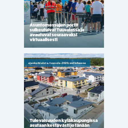
Asuntomessujen portit
sulkeutuivat Tuusulassa ja
avautuvat seuraavaksi
virtuaalisesti
ajankohtaista, tuusula-2020, uutishuone
Tulevaisuuden kyläkaupungissa
asutaan kestävästi jo tänään