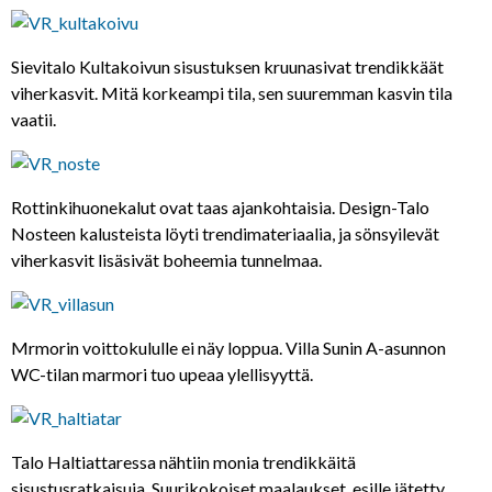
Sievitalo Kultakoivun sisustuksen kruunasivat trendikkäät
viherkasvit. Mitä korkeampi tila, sen suuremman kasvin tila
vaatii.
Rottinkihuonekalut ovat taas ajankohtaisia. Design-Talo
Nosteen kalusteista löyti trendimateriaalia, ja sönsyilevät
viherkasvit lisäsivät boheemia tunnelmaa.
Mrmorin voittokululle ei näy loppua. Villa Sunin A-asunnon
WC-tilan marmori tuo upeaa ylellisyyttä.
Talo Haltiattaressa nähtiin monia trendikkäitä
sisustusratkaisuja. Suurikokoiset maalaukset, esille jätetty