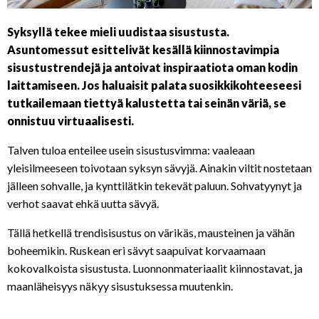
Syksyllä tekee mieli uudistaa sisustusta.
Asuntomessut esittelivät kesällä kiinnostavimpia
sisustustrendejä ja antoivat inspiraatiota oman kodin
laittamiseen. Jos haluaisit palata suosikkikohteeseesi
tutkailemaan tiettyä kalustetta tai seinän väriä, se
onnistuu virtuaalisesti.
Talven tuloa enteilee usein sisustusvimma: vaaleaan
yleisilmeeseen toivotaan syksyn sävyjä. Ainakin viltit nostetaan
jälleen sohvalle, ja kynttilätkin tekevät paluun. Sohvatyynyt ja
verhot saavat ehkä uutta sävyä.
Tällä hetkellä trendisisustus on värikäs, mausteinen ja vähän
boheemikin. Ruskean eri sävyt saapuivat korvaamaan
kokovalkoista sisustusta. Luonnonmateriaalit kiinnostavat, ja
maanläheisyys näkyy sisustuksessa muutenkin.