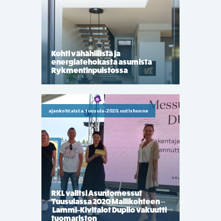
Kohti vähähiilistä ja
energiatehokasta asumista
Rykmentinpuistossa
ajankohtaista, tuusula-2020, uutishuone
RKL valitsi Asuntomessut
Tuusulassa 2020 Mallikohteen –
Lammi-Kivitalot Duplio vakuutti
tuomariston