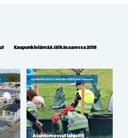
ut
Kaupunkielämää Jätkäsaaressa 2018
e
ajankohtaista, tuusula-2020, uutishuone
Asuntomessut lahjoitti