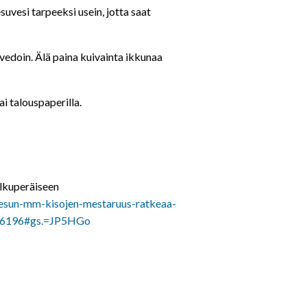
esuvesi tarpeeksi usein, jotta saat
yvedoin. Älä paina kuivainta ikkunaa
ai talouspaperilla.
alkuperäiseen
npesun-mm-kisojen-mestaruus-ratkeaa-
6516196#gs.=JP5HGo