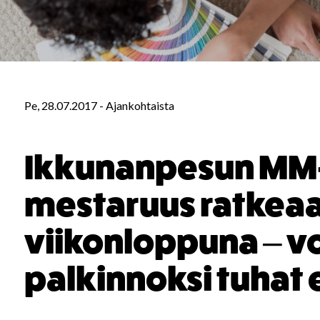
Pe, 28.07.2017
-
Ajankohtaista
Ikkunanpesun MM-
mestaruus ratkeaa
viikonloppuna – vo
palkinnoksi tuhat 