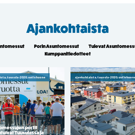
Ajankohtaista
untomessut
Porin Asuntomessut
Tulevat Asuntomess
Kumppanitiedotteet
ista, tuusula-2020, uutishuone
ajankohtaista, tuusula-2020, uutishuon
omessujen portit
tuivat Tuusulassa ja