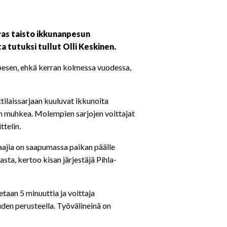
vas taisto ikkunanpesun
a tutuksi tullut
Olli Keskinen
.
 pesen, ehkä kerran kolmessa vuodessa,
ttilaissarjaan kuuluvat ikkunoita
n muhkea. Molempien sarjojen voittajat
ttelin.
aajia on saapumassa paikan päälle
ta, kertoo kisan järjestäjä Pihla-
etaan 5 minuuttia ja voittaja
uden perusteella. Työvälineinä on