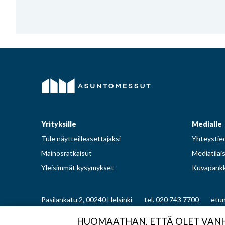
Yrityksille
Medialle
Tule näytteilleasettajaksi
Yhteystied
Mainosratkaisut
Mediatilai
Yleisimmät kysymykset
Kuvapankk
Pasilankatu 2, 00240 Helsinki
tel. 020 743 7700
etun
HUOMAATHAN, ETTÄ OLET VANHA