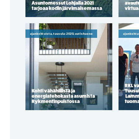
Asuntomessut Lohjalla 2021
avaut
tarjoaa kodin järvimaisemassa
virtua
ajankohtaista, tuusula-2020, uutishuone
ajankohta
RKL va
Kohti vähähiilistä ja
Tuusu
energiatehokasta asumista
Lammi-
Rykmentinpuistossa
tuoma