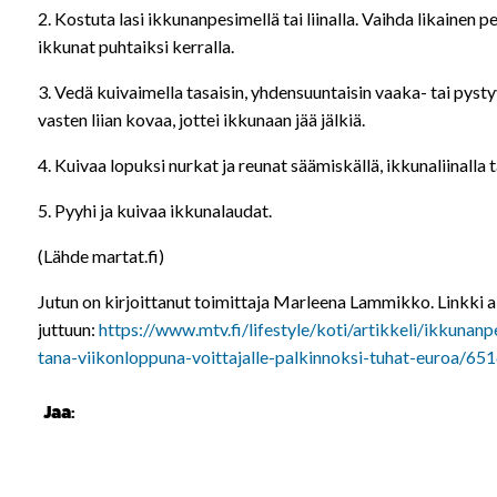
2. Kostuta lasi ikkunanpesimellä tai liinalla. Vaihda likainen p
ikkunat puhtaiksi kerralla.
3. Vedä kuivaimella tasaisin, yhdensuuntaisin vaaka- tai pyst
vasten liian kovaa, jottei ikkunaan jää jälkiä.
4. Kuivaa lopuksi nurkat ja reunat säämiskällä, ikkunaliinalla t
5. Pyyhi ja kuivaa ikkunalaudat.
(Lähde martat.fi)
Jutun on kirjoittanut toimittaja Marleena Lammikko. Linkki 
juttuun:
https://www.mtv.fi/lifestyle/koti/artikkeli/ikkuna
tana-viikonloppuna-voittajalle-palkinnoksi-tuhat-euroa/
Jaa: