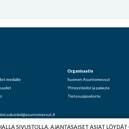
Facebook
Instagram
Pinterest
Twitter
Organisaatio
ot medialle
Suomen Asuntomessut
suudet
Yhteystiedot ja palaute
i
Tietosuojaseloste
imi.sukunimi@asuntomessut.fi
LLA SIVUSTOLLA. AJANTASAISET ASIAT LÖYDÄT