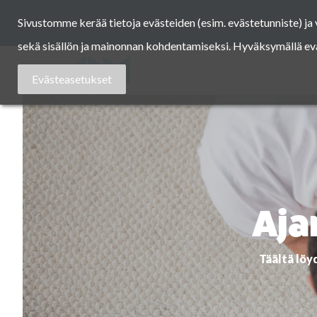
Skip
Sivustomme kerää tietoja evästeiden (esim. evästetunniste) j
to
content
sekä sisällön ja mainonnan kohdentamiseksi. Hyväksymällä eväst
Asuntomessut
Evästeasetukset
Aja
Täältä löy