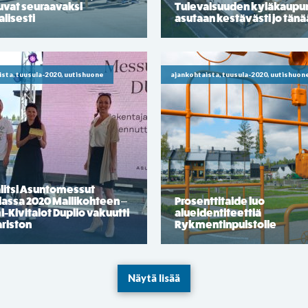
uvat seuraavaksi
Tulevaisuuden kyläkaupu
alisesti
asutaan kestävästi jo tän
ista, tuusula-2020, uutishuone
ajankohtaista, tuusula-2020, uutishuon
litsi Asuntomessut
lassa 2020 Mallikohteen –
Prosenttitaide luo
Kivitalot Duplio vakuutti
alueidentiteettiä
riston
Rykmentinpuistolle
Näytä lisää