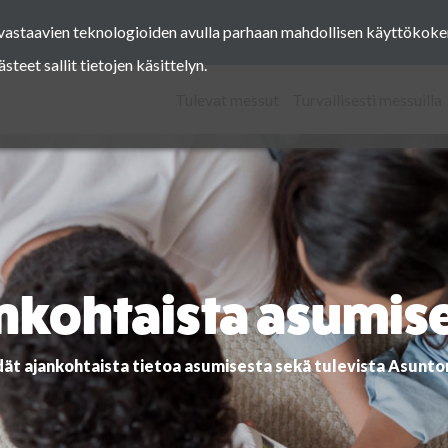
a vastaavien teknologioiden avulla parhaan mahdollisen käyttöko
Facebook
Instagram
Pinterest
Twitter
eet sallit tietojen käsittelyn.
Tulevat messut
Turvallisesti messuilla
nkohtaista asumis
dät ajankohtaista tietoa asumisesta sekä tulevista Asunt