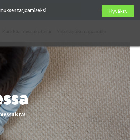
Etsi
kemuksen tarjoamiseksi
FI
Hyväksy
sivustolta
Kurkkaa messukoteihin
Yhteistyökumppaneille
essa
omessuista!