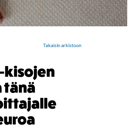
Takaisin arkistoon
kisojen
 tänä
ittajalle
euroa