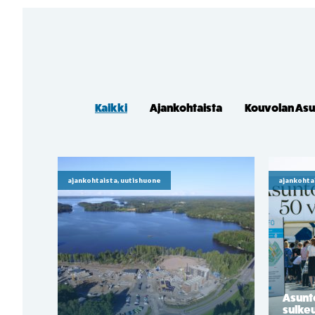
Kaikki
Ajankohtaista
Kouvolan As
ajankohtaista, uutishuone
ajankohta
Asunt
sulkeu