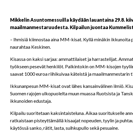
Mikkelin Asuntomessuilla käydään lauantaina 29.8. kii
maailmanmestaruudesta. Kilpailun juontaa Kummelist
– Ihmisiä kiinnostaa aina MM-kisat. Kyllä minäkin ikkunoita
naurahtaa
Keskinen
.
Kisassa on kaksi sarjaa: ammattilaiset ja harrastelijat. Amma
työkseen pesevät henkilöt. Palkintokin on MM-kisojen tyylii
saavat 1000 euroa riihikuivaa käteistä ja maailmanmestarin ti
Ikkunanpesun MM-kisat ovat lähes kansainvälinen ilmiö. Kis
Suomen rajojen ulkopuolelta muun muassa Ruotsista ja Tanskas
ikkunoiden edustaja.
Kilpailu suoritetaan kaksintaisteluna. Aikaa suoritukselle ann
ratkaistaan pisteyttämällä kisaajat nopeuden, tyylin ja puhta
käytössä sanko, rätit, lasta, suihkupullo sekä pesuaine.