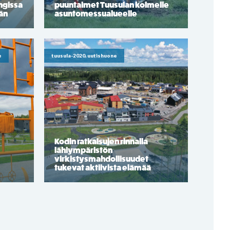
ngissa
puuntaimet Tuusulan kolmelle
ään
asuntomessualueelle
e
tuusula-2020, uutishuone
Kodin ratkaisujen rinnalla
lähiympäristön
virkistysmahdollisuudet
tukevat aktiivista elämää