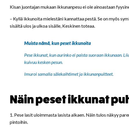
Kisan juontajan mukaan ikkunanpesu ei ole ainoastaan fyysine
– Kyllä ikkunoita mielestäni kannattaa pestä. Se on myös sym
sisältä ulos ja ulkoa sisälle, Keskinen toteaa.
Muista nämä, kun peset ikkunoita
Pese ikkunat, kun aurinko ei paista suoraan ikkunaan. Lii
kuivuu kesken pesun.
Imuroi samalla sälekaihtimet ja ikkunanpuitteet.
Näin peset ikkunat puh
1. Pese lasit uloimmasta lasista alkaen. Näin tulos näkyy par
pintoihin.