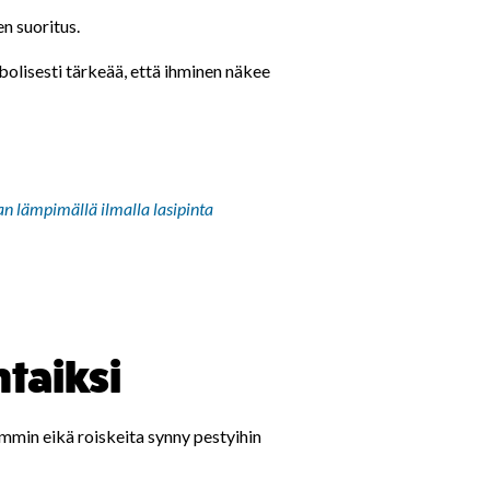
n suoritus.
bolisesti tärkeää, että ihminen näkee
an lämpimällä ilmalla lasipinta
taiksi
emmin eikä roiskeita synny pestyihin