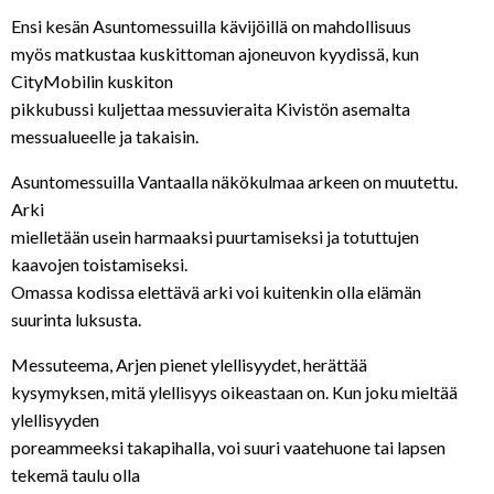
Ensi kesän Asuntomessuilla kävijöillä on mahdollisuus
myös matkustaa kuskittoman ajoneuvon kyydissä, kun
CityMobilin kuskiton
pikkubussi kuljettaa messuvieraita Kivistön asemalta
messualueelle ja takaisin.
Asuntomessuilla Vantaalla näkökulmaa arkeen on muutettu.
Arki
mielletään usein harmaaksi puurtamiseksi ja totuttujen
kaavojen toistamiseksi.
Omassa kodissa elettävä arki voi kuitenkin olla elämän
suurinta luksusta.
Messuteema, Arjen pienet ylellisyydet, herättää
kysymyksen, mitä ylellisyys oikeastaan on. Kun joku mieltää
ylellisyyden
poreammeeksi takapihalla, voi suuri vaatehuone tai lapsen
tekemä taulu olla