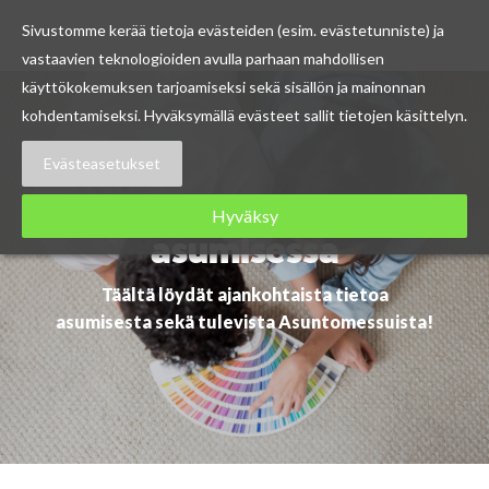
Sivustomme kerää tietoja evästeiden (esim. evästetunniste) ja
vastaavien teknologioiden avulla parhaan mahdollisen
Skip
käyttökokemuksen tarjoamiseksi sekä sisällön ja mainonnan
to
kohdentamiseksi. Hyväksymällä evästeet sallit tietojen käsittelyn.
content
Evästeasetukset
Ajankohtaista
Hyväksy
asumisessa
Täältä löydät ajankohtaista tietoa
asumisesta sekä tulevista Asuntomessuista!