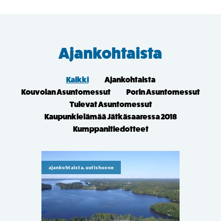
Ajankohtaista
Kaikki
Ajankohtaista
Kouvolan Asuntomessut
Porin Asuntomessut
Tulevat Asuntomessut
Kaupunkielämää Jätkäsaaressa 2018
Kumppanitiedotteet
ajankohtaista, uutishuone