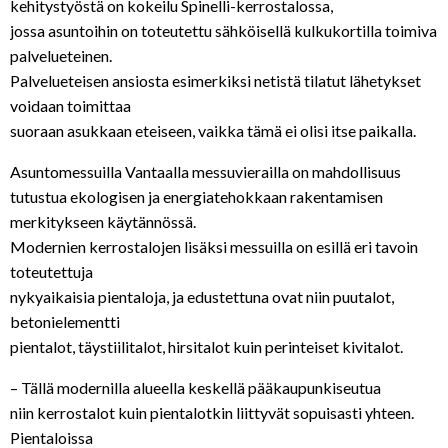
kehitystyöstä on kokeilu Spinelli-kerrostalossa,
jossa asuntoihin on toteutettu sähköisellä kulkukortilla toimiva
palvelueteinen.
Palvelueteisen ansiosta esimerkiksi netistä tilatut lähetykset
voidaan toimittaa
suoraan asukkaan eteiseen, vaikka tämä ei olisi itse paikalla.
Asuntomessuilla Vantaalla messuvierailla on mahdollisuus
tutustua ekologisen ja energiatehokkaan rakentamisen
merkitykseen käytännössä.
Modernien kerrostalojen lisäksi messuilla on esillä eri tavoin
toteutettuja
nykyaikaisia pientaloja, ja edustettuna ovat niin puutalot,
betonielementti
pientalot, täystiilitalot, hirsitalot kuin perinteiset kivitalot.
– Tällä modernilla alueella keskellä pääkaupunkiseutua
niin kerrostalot kuin pientalotkin liittyvät sopuisasti yhteen.
Pientaloissa