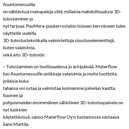
Asuntomessuilla
on nähtävissä makupaloja siitä, millaisia mahdollisuuksia 3D-
tulostaminen jo
nyt tarjoaa. PuuMera-puukerrostalon toiseen kerrokseen tulee
näytteille uudella
3D-tulostustekniikalla valmistettuja sisustuselementtejä,
kuten valaisimia,
sekä aito 3D-tulostin.
– Tulostaminen on teollisuudessa jo arkipäivää. Materflow
tuo Asuntomessuille uniikkeja valaisimia ja muita tuotteita,
jollaisia kuka
tahansa voi ostaa ja valmistaa luomamme palvelun kautta.
Suomen ja
pohjoismaiden ensimmäinen sähköinen 3D-tulostuspalvelu on
nyt kaikkien
käytettävissä, sanoo Materflow Oy:n tuotannosta vastaava
Sami Mattila.