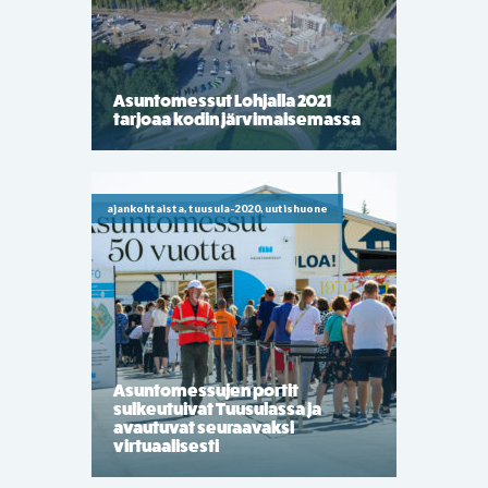
Asuntomessut Lohjalla 2021
tarjoaa kodin järvimaisemassa
ajankohtaista, tuusula-2020, uutishuone
Asuntomessujen portit
sulkeutuivat Tuusulassa ja
avautuvat seuraavaksi
virtuaalisesti