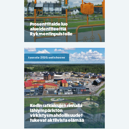
Prosenttitaide luo
alueidentiteettiä
Rykmentinpuistolle
tuusula-2020, uutishuone
Kodin ratkaisujen rinnalla
lähiympäristön
virkistysmahdollisuudet
tukevat aktiivista elämää