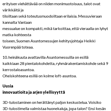
erityisen viehättävää on niiden monimuotoisuus, talot ovat
värikkäitä ja
tiloiltaan sekä toteutusmuodoiltaan erilaisia. Messuvieraan
kannalta Vantaan
messualue on kompakti, mikä tarkoittaa, että vieraalla on lyhyt
matka kohteesta
toiseen, Suomen Asuntomessujen kehitysjohtaja Heikki
Vuorenpää toteaa.
10. heinäkuuta avattavilla Asuntomessuilla on esillä
kaikkiaan 28 pientalokohdetta, ryhmärakentamiskohde sekä 9
kerrostaloasuntoa.
Oheiskohteena esillä on kolme loft-asuntoa.
Uusia
innovaatioita ja arjen ylellisyyttä
3D-tulostaminen on herättänyt paljon keskustelua. Voisiko
3D-tulostimella valmistaa huonekaluja, jopa talon? Ensi kesän