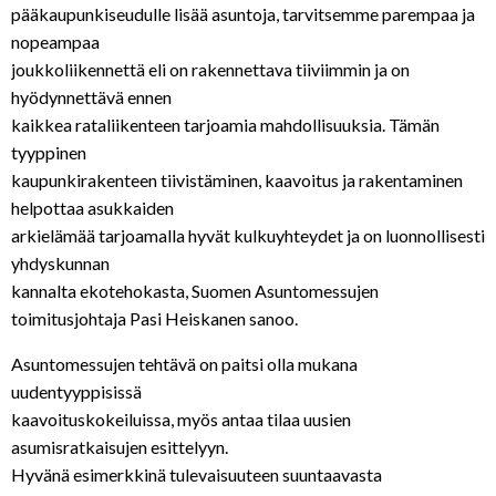
pääkaupunkiseudulle lisää asuntoja, tarvitsemme parempaa ja
nopeampaa
joukkoliikennettä eli on rakennettava tiiviimmin ja on
hyödynnettävä ennen
kaikkea rataliikenteen tarjoamia mahdollisuuksia. Tämän
tyyppinen
kaupunkirakenteen tiivistäminen, kaavoitus ja rakentaminen
helpottaa asukkaiden
arkielämää tarjoamalla hyvät kulkuyhteydet ja on luonnollisesti
yhdyskunnan
kannalta ekotehokasta, Suomen Asuntomessujen
toimitusjohtaja Pasi Heiskanen sanoo.
Asuntomessujen tehtävä on paitsi olla mukana
uudentyyppisissä
kaavoituskokeiluissa, myös antaa tilaa uusien
asumisratkaisujen esittelyyn.
Hyvänä esimerkkinä tulevaisuuteen suuntaavasta