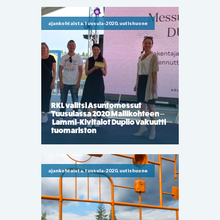
ajankohtaista, tuusula-2020, uutishuone
RKL valitsi Asuntomessut
Tuusulassa 2020 Mallikohteen –
Lammi-Kivitalot Duplio vakuutti
tuomariston
ajankohtaista, tuusula-2020, uutishuone