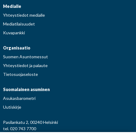
Medialle
Yhteystiedot medialle
Mediatilaisuudet
Kuvapankki
Organisaatio
Suomen Asuntomessut
Yhteystiedot ja palaute
Tietosuojaseloste
Suomalainen asuminen
Asukasbarometri
Uutiskirje
Pasilankatu 2, 00240 Helsinki
tel. 020 743 7700
etunimi.sukunimi@asuntomessut.fi