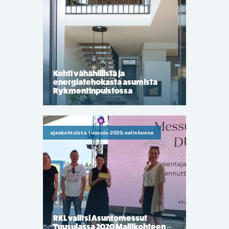
Kohti vähähiilistä ja
energiatehokasta asumista
Rykmentinpuistossa
ajankohtaista, tuusula-2020, uutishuone
RKL valitsi Asuntomessut
Tuusulassa 2020 Mallikohteen –