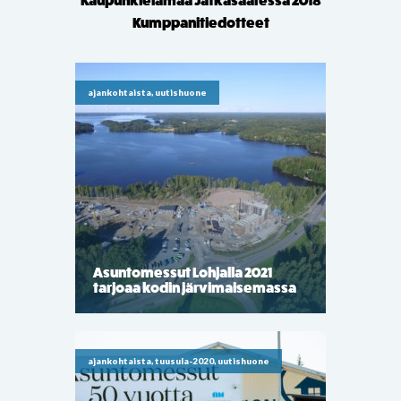
Kaupunkielämää Jätkäsaaressa 2018
Kumppanitiedotteet
ajankohtaista, uutishuone
Asuntomessut Lohjalla 2021
tarjoaa kodin järvimaisemassa
ajankohtaista, tuusula-2020, uutishuone