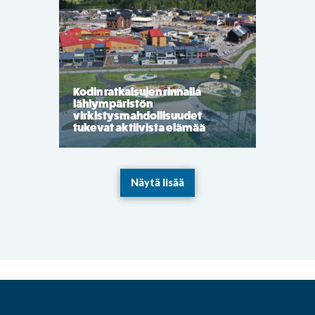
Kodin ratkaisujen rinnalla
lähiympäristön
virkistysmahdollisuudet
tukevat aktiivista elämää
Näytä lisää