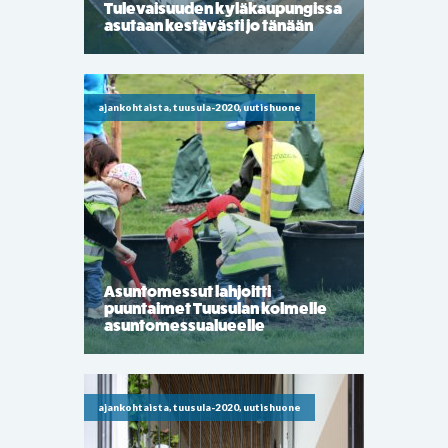
Tulevaisuuden kyläkaupungissa
asutaan kestävästi jo tänään
ajankohtaista, tuusula-2020, uutishuone
Asuntomessut lahjoitti
puuntaimet Tuusulan kolmelle
asuntomessualueelle
ajankohtaista, tuusula-2020, uutishuone