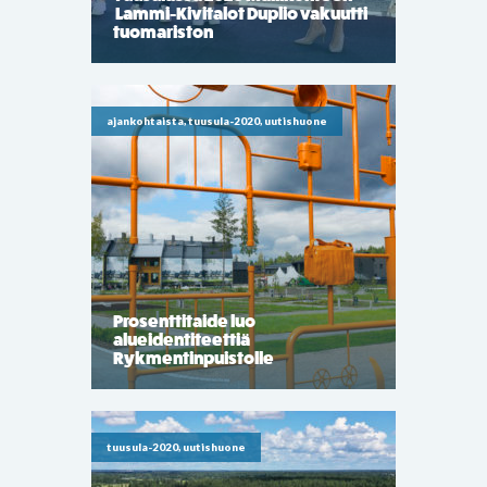
Lammi-Kivitalot Duplio vakuutti
tuomariston
ajankohtaista, tuusula-2020, uutishuone
Prosenttitaide luo
alueidentiteettiä
Rykmentinpuistolle
tuusula-2020, uutishuone