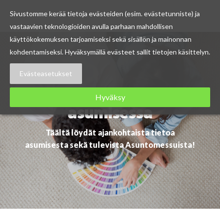
Sivustomme kerää tietoja evästeiden (esim. evästetunniste) ja
vastaavien teknologioiden avulla parhaan mahdollisen
Skip
käyttökokemuksen tarjoamiseksi sekä sisällön ja mainonnan
to
kohdentamiseksi. Hyväksymällä evästeet sallit tietojen käsittelyn.
content
Evästeasetukset
Ajankohtaista
Hyväksy
asumisessa
Täältä löydät ajankohtaista tietoa
asumisesta sekä tulevista Asuntomessuista!