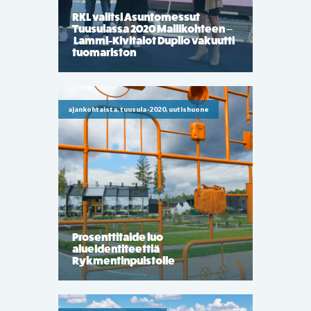
RKL valitsi Asuntomessut
Tuusulassa 2020 Mallikohteen –
Lammi-Kivitalot Duplio vakuutti
tuomariston
ajankohtaista, tuusula-2020, uutishuone
Prosenttitaide luo
alueidentiteettiä
Rykmentinpuistolle