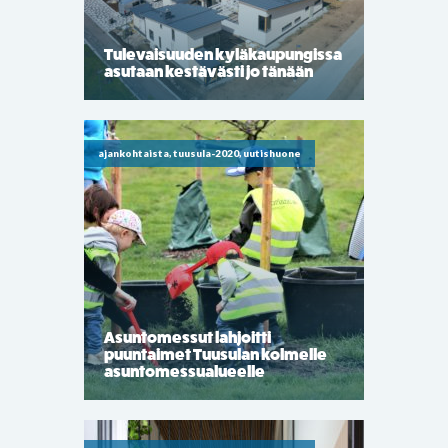
Tulevaisuuden kyläkaupungissa
asutaan kestävästi jo tänään
ajankohtaista, tuusula-2020, uutishuone
Asuntomessut lahjoitti
puuntaimet Tuusulan kolmelle
asuntomessualueelle