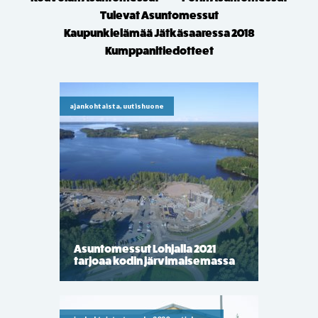
Tulevat Asuntomessut
Kaupunkielämää Jätkäsaaressa 2018
Kumppanitiedotteet
ajankohtaista, uutishuone
Asuntomessut Lohjalla 2021
tarjoaa kodin järvimaisemassa