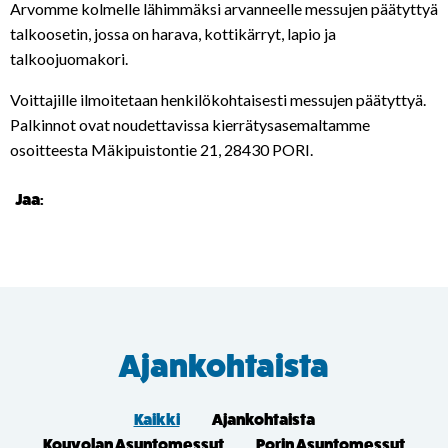
Arvomme kolmelle lähimmäksi arvanneelle messujen päätyttyä
talkoosetin, jossa on harava, kottikärryt, lapio ja
talkoojuomakori.
Voittajille ilmoitetaan henkilökohtaisesti messujen päätyttyä.
Palkinnot ovat noudettavissa kierrätysasemaltamme
osoitteesta Mäkipuistontie 21, 28430 PORI.
Jaa:
Ajankohtaista
Kaikki
Ajankohtaista
Kouvolan Asuntomessut
Porin Asuntomessut