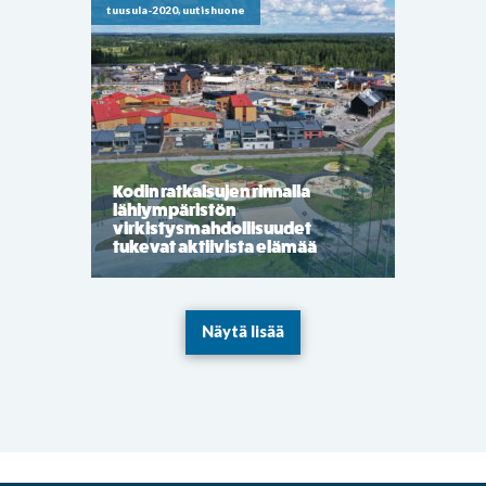
tuusula-2020, uutishuone
Kodin ratkaisujen rinnalla
lähiympäristön
virkistysmahdollisuudet
tukevat aktiivista elämää
Näytä lisää