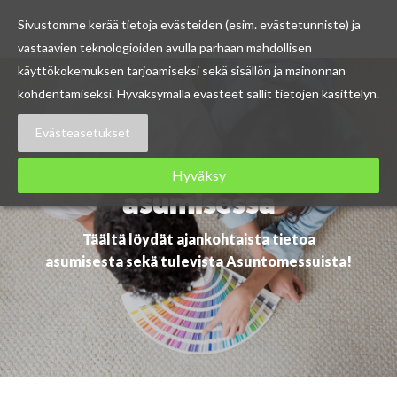
Sivustomme kerää tietoja evästeiden (esim. evästetunniste) ja
vastaavien teknologioiden avulla parhaan mahdollisen
Skip
käyttökokemuksen tarjoamiseksi sekä sisällön ja mainonnan
to
kohdentamiseksi. Hyväksymällä evästeet sallit tietojen käsittelyn.
content
Evästeasetukset
Ajankohtaista
Hyväksy
asumisessa
Täältä löydät ajankohtaista tietoa
asumisesta sekä tulevista Asuntomessuista!