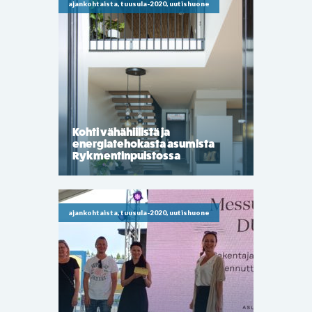
ajankohtaista, tuusula-2020, uutishuone
Kohti vähähiilistä ja
energiatehokasta asumista
Rykmentinpuistossa
ajankohtaista, tuusula-2020, uutishuone