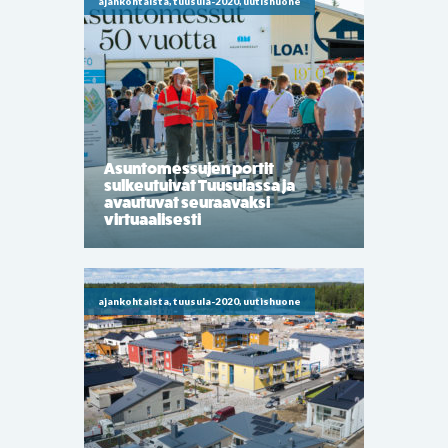
ajankohtaista, tuusula-2020, uutishuone
Asuntomessujen portit
sulkeutuivat Tuusulassa ja
avautuvat seuraavaksi
virtuaalisesti
ajankohtaista, tuusula-2020, uutishuone