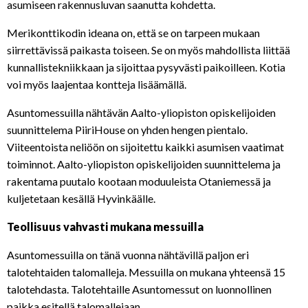
asumiseen rakennusluvan saanutta kohdetta.
Merikonttikodin ideana on, että se on tarpeen mukaan
siirrettävissä paikasta toiseen. Se on myös mahdollista liittää
kunnallistekniikkaan ja sijoittaa pysyvästi paikoilleen. Kotia
voi myös laajentaa kontteja lisäämällä.
Asuntomessuilla nähtävän Aalto-yliopiston opiskelijoiden
suunnittelema PiiriHouse on yhden hengen pientalo.
Viiteentoista neliöön on sijoitettu kaikki asumisen vaatimat
toiminnot. Aalto-yliopiston opiskelijoiden suunnittelema ja
rakentama puutalo kootaan moduuleista Otaniemessä ja
kuljetetaan kesällä Hyvinkäälle.
Teollisuus vahvasti mukana messuilla
Asuntomessuilla on tänä vuonna nähtävillä paljon eri
talotehtaiden talomalleja. Messuilla on mukana yhteensä 15
talotehdasta. Talotehtaille Asuntomessut on luonnollinen
paikka esitellä talomallejaan.