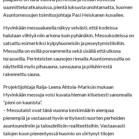
suunnitteluratkaisuissa, pientä luksusta unohtamatta, Suomen
Asuntomessujen toimitusjohtaja Pasi Heiskanen kuvailee.
Hyvinkään messualueella näkyy selvästi, että kodeissa
halutaan viihtyä niin arkena kuin pyhänäkin. Messukodeissa on
satsattu esimerkiksi kylpyhuoneisiin ja peseytymistiloihin.
Messuilla on esillä poreammeita sekä sisällä että ulkona
terasseilla. Perinteisten saunojen rinnalla Asuntomessuilla on
näytteillä myös pihasauna, savusauna ja piiluhirrestä
rakennettu sauna.
Projektijohtaja Raija-Leena Ahtola-Marksin mukaan
Hyvinkään messuja voisi kuvata hieman kliseisesti sanonnalla
”pieni on kaunista”.
– Messutalot ovat tänä vuonna keskimäärin aiempaa
pienempiä ja vastaavat hyvin erityisesti nuorten perheiden
asuntounelmiin ja taloudellisiin realiteetteihin. Vastaavasti
talojen koon pienentyessä huomio on siirtynyt tilojen