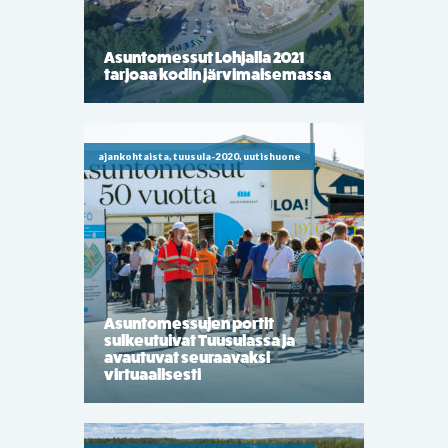
Asuntomessut Lohjalla 2021
tarjoaa kodin järvimaisemassa
ajankohtaista, tuusula-2020, uutishuone
Asuntomessujen portit
sulkeutuivat Tuusulassa ja
avautuvat seuraavaksi
virtuaalisesti