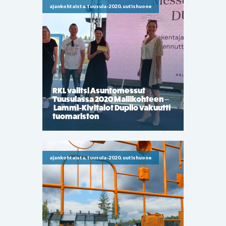
ajankohtaista, tuusula-2020, uutishuone
RKL valitsi Asuntomessut
Tuusulassa 2020 Mallikohteen –
Lammi-Kivitalot Duplio vakuutti
tuomariston
ajankohtaista, tuusula-2020, uutishuone