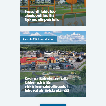
Prosenttitaide luo
alueidentiteettiä
Rykmentinpuistolle
tuusula-2020, uutishuone
Kodin ratkaisujen rinnalla
lähiympäristön
virkistysmahdollisuudet
tukevat aktiivista elämää