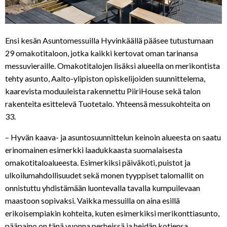
Ensi kesän Asuntomessuilla Hyvinkäällä pääsee tutustumaan
29 omakotitaloon, jotka kaikki kertovat oman tarinansa
messuvieraille. Omakotitalojen lisäksi alueella on merikontista
tehty asunto, Aalto-ylipiston opiskelijoiden suunnittelema,
kaarevista moduuleista rakennettu PiiriHouse sekä talon
rakenteita esittelevä Tuotetalo. Yhteensä messukohteita on
33.
– Hyvän kaava- ja asuntosuunnittelun keinoin alueesta on saatu
erinomainen esimerkki laadukkaasta suomalaisesta
omakotitaloalueesta. Esimerkiksi päiväkoti, puistot ja
ulkoilumahdollisuudet sekä monen tyyppiset talomallit on
onnistuttu yhdistämään luontevalla tavalla kumpuilevaan
maastoon sopivaksi. Vaikka messuilla on aina esillä
erikoisempiakin kohteita, kuten esimerkiksi merikonttiasunto,
pääpaino on tänä vuonna perheissä ja heidän kotiensa