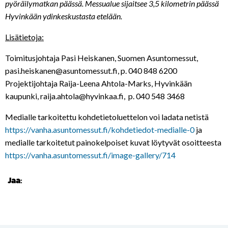
pyöräilymatkan päässä. Messualue sijaitsee 3,5 kilometrin päässä
Hyvinkään ydinkeskustasta etelään.
Lisätietoja:
Toimitusjohtaja Pasi Heiskanen, Suomen Asuntomessut,
pasi.heiskanen@asuntomessut.fi
, p. 040 848 6200
Projektijohtaja Raija-Leena Ahtola-Marks, Hyvinkään
kaupunki,
raija.ahtola@hyvinkaa.fi
, p. 040 548 3468
Medialle tarkoitettu kohdetietoluettelon voi ladata netistä
https://vanha.asuntomessut.fi/kohdetiedot-medialle-0
ja
medialle tarkoitetut painokelpoiset kuvat löytyvät osoitteesta
https://vanha.asuntomessut.fi/image-gallery/714
Jaa: