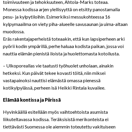
toimivuuteen ja tehokkuuteen, Ahtola-Marks toteaa.
Monessa kodissa arjen ylellisyyttä on etsitty panostamalla
pesu- ja kylpytiloihin. Esimerkiksi messukohteessa 16
kylpymaailma on viety piha-alueelle savusaunan ja uima-altaan
muodossa.
Eräs rakentajaperheistä toteaakin, että kun lapsiperheen arki
pyörii kodin ympärillä, perhe haluaa kodista paikan, jossa voi
nauttia elämän pienistä iloista ja huolettomasta kotoilusta.
– Ulkoporeallas vie taatusti työhuolet unholaan, ainakin
hetkeksi. Kun päivät tekee kovasti töitä, niin miksei
vastapainoksi nauttisi elämästä omassa pienessä
kotikylpylässä, perheen isä Heikki Rintala kuvailee.
Elämää kontissa ja Piirissä
Hyvinkäällä esitellään myös vaihtoehtoista asumista
liikuteltavassa kodissa. Teräksisistä merikonteista ei
tiettävästi Suomessa ole aiemmin toteutettu vakituiseen