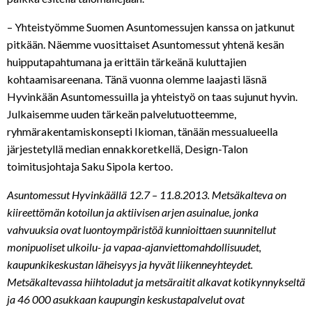
– Yhteistyömme Suomen Asuntomessujen kanssa on jatkunut
pitkään. Näemme vuosittaiset Asuntomessut yhtenä kesän
huipputapahtumana ja erittäin tärkeänä kuluttajien
kohtaamisareenana. Tänä vuonna olemme laajasti läsnä
Hyvinkään Asuntomessuilla ja yhteistyö on taas sujunut hyvin.
Julkaisemme uuden tärkeän palvelutuotteemme,
ryhmärakentamiskonsepti Ikioman, tänään messualueella
järjestetyllä median ennakkoretkellä, Design-Talon
toimitusjohtaja Saku Sipola kertoo.
Asuntomessut Hyvinkäällä 12.7 – 11.8.2013. Metsäkalteva on
kiireettömän kotoilun ja aktiivisen arjen asuinalue, jonka
vahvuuksia ovat luontoympäristöä kunnioittaen suunnitellut
monipuoliset ulkoilu- ja vapaa-ajanviettomahdollisuudet,
kaupunkikeskustan läheisyys ja hyvät liikenneyhteydet.
Metsäkaltevassa hiihtoladut ja metsäraitit alkavat kotikynnykseltä
ja 46 000 asukkaan kaupungin keskustapalvelut ovat