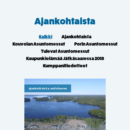
Ajankohtaista
Kaikki
Ajankohtaista
Kouvolan Asuntomessut
Porin Asuntomessut
Tulevat Asuntomessut
Kaupunkielämää Jätkäsaaressa 2018
Kumppanitiedotteet
ajankohtaista, uutishuone