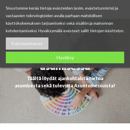
Sivustomme kerää tietoja evästeiden (esim. evästetunniste) ja
vastaavien teknologioiden avulla parhaan mahdollisen
Skip
käyttökokemuksen tarjoamiseksi sekä sisällön ja mainonnan
to
kohdentamiseksi. Hyväksymällä evästeet sallit tietojen käsittelyn.
content
Evästeasetukset
Ajankohtaista
Hyväksy
asumisessa
Täältä löydät ajankohtaista tietoa
asumisesta sekä tulevista Asuntomessuista!