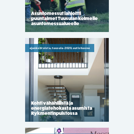
Asuntomessut lahjoitti
puuntaimet Tuusulan kolmelle
asuntomessualueelle
ajankohtaista, tuusula-2020, uutishuone
Kohti vähähiilistä ja
energiatehokasta asumista
Rykmentinpuistossa