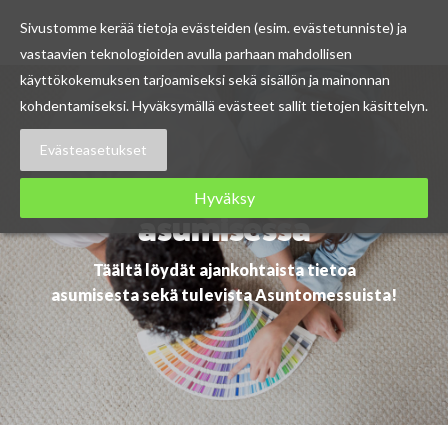
Sivustomme kerää tietoja evästeiden (esim. evästetunniste) ja
vastaavien teknologioiden avulla parhaan mahdollisen
Skip
käyttökokemuksen tarjoamiseksi sekä sisällön ja mainonnan
to
kohdentamiseksi. Hyväksymällä evästeet sallit tietojen käsittelyn.
content
Evästeasetukset
Ajankohtaista
Hyväksy
asumisessa
Täältä löydät ajankohtaista tietoa
asumisesta sekä tulevista Asuntomessuista!