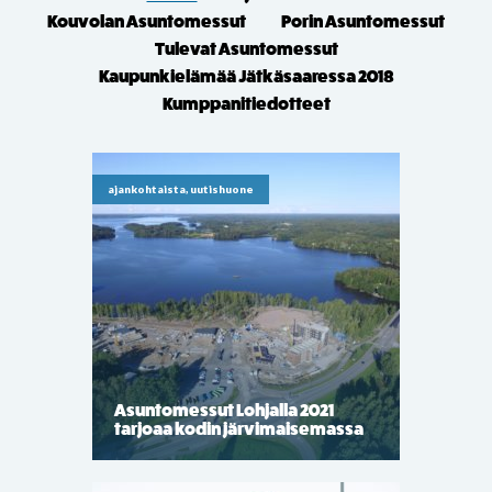
Kouvolan Asuntomessut
Porin Asuntomessut
Tulevat Asuntomessut
Kaupunkielämää Jätkäsaaressa 2018
Kumppanitiedotteet
ajankohtaista, uutishuone
Asuntomessut Lohjalla 2021
tarjoaa kodin järvimaisemassa