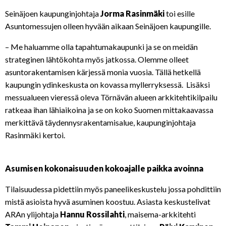
Seinäjoen kaupunginjohtaja
Jorma Rasinmäki
toi esille
Asuntomessujen olleen hyvään aikaan Seinäjoen kaupungille.
– Me haluamme olla tapahtumakaupunki ja se on meidän
strateginen lähtökohta myös jatkossa. Olemme olleet
asuntorakentamisen kärjessä monia vuosia. Tällä hetkellä
kaupungin ydinkeskusta on kovassa myllerryksessä. Lisäksi
messualueen vieressä oleva Törnävän alueen arkkitehtikilpailu
ratkeaa ihan lähiaikoina ja se on koko Suomen mittakaavassa
merkittävä täydennysrakentamisalue, kaupunginjohtaja
Rasinmäki kertoi.
Asumisen kokonaisuuden kokoajalle paikka avoinna
Tilaisuudessa pidettiin myös paneelikeskustelu jossa pohdittiin
mistä asioista hyvä asuminen koostuu. Asiasta keskustelivat
ARAn ylijohtaja
Hannu Rossilahti
, maisema-arkkitehti