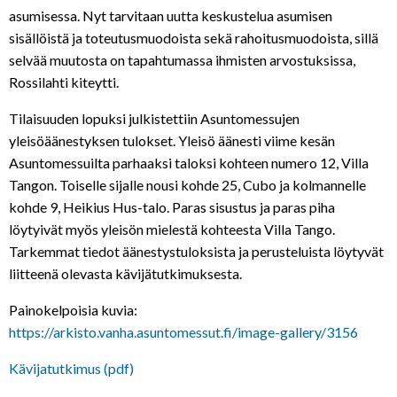
asumisessa. Nyt tarvitaan uutta keskustelua asumisen
sisällöistä ja toteutusmuodoista sekä rahoitusmuodoista, sillä
selvää muutosta on tapahtumassa ihmisten arvostuksissa,
Rossilahti kiteytti.
Tilaisuuden lopuksi julkistettiin Asuntomessujen
yleisöäänestyksen tulokset. Yleisö äänesti viime kesän
Asuntomessuilta parhaaksi taloksi kohteen numero 12, Villa
Tangon. Toiselle sijalle nousi kohde 25, Cubo ja kolmannelle
kohde 9, Heikius Hus-talo. Paras sisustus ja paras piha
löytyivät myös yleisön mielestä kohteesta Villa Tango.
Tarkemmat tiedot äänestystuloksista ja perusteluista löytyvät
liitteenä olevasta kävijätutkimuksesta.
Painokelpoisia kuvia:
https://arkisto.vanha.asuntomessut.fi/image-gallery/3156
Kävijatutkimus (pdf)