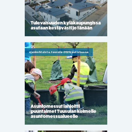
Tulevaisuuden kyläkaupungissa
asutaan kestävästi jo tänään
ajankohtaista, tuusula-2020, uutishuone
Asuntomessut lahjoitti
puuntaimet Tuusulan kolmelle
asuntomessualueelle