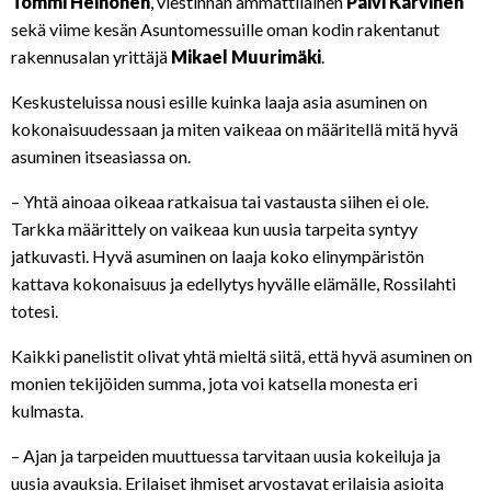
Tommi Heinonen
, viestinnän ammattilainen
Päivi Karvinen
sekä viime kesän Asuntomessuille oman kodin rakentanut
rakennusalan yrittäjä
Mikael Muurimäki
.
Keskusteluissa nousi esille kuinka laaja asia asuminen on
kokonaisuudessaan ja miten vaikeaa on määritellä mitä hyvä
asuminen itseasiassa on.
– Yhtä ainoaa oikeaa ratkaisua tai vastausta siihen ei ole.
Tarkka määrittely on vaikeaa kun uusia tarpeita syntyy
jatkuvasti. Hyvä asuminen on laaja koko elinympäristön
kattava kokonaisuus ja edellytys hyvälle elämälle, Rossilahti
totesi.
Kaikki panelistit olivat yhtä mieltä siitä, että hyvä asuminen on
monien tekijöiden summa, jota voi katsella monesta eri
kulmasta.
– Ajan ja tarpeiden muuttuessa tarvitaan uusia kokeiluja ja
uusia avauksia. Erilaiset ihmiset arvostavat erilaisia asioita