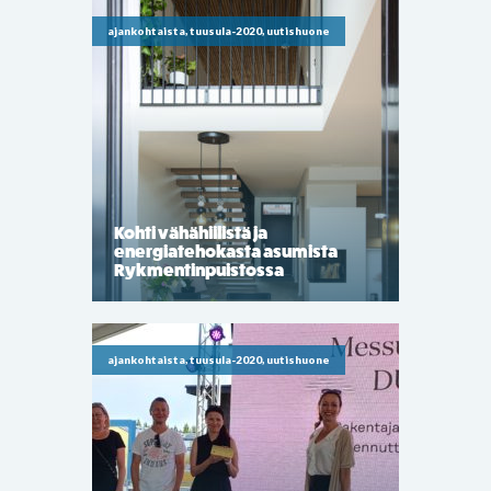
ajankohtaista, tuusula-2020, uutishuone
Kohti vähähiilistä ja
energiatehokasta asumista
Rykmentinpuistossa
ajankohtaista, tuusula-2020, uutishuone