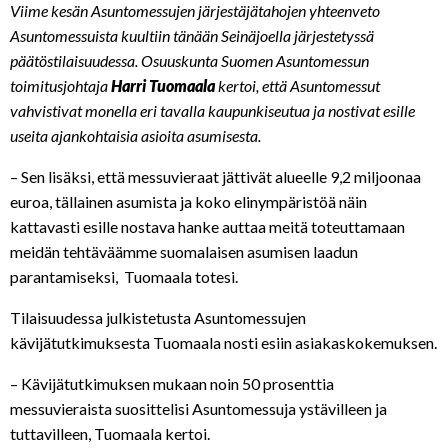
Viime kesän Asuntomessujen järjestäjätahojen yhteenveto
Asuntomessuista kuultiin tänään Seinäjoella järjestetyssä
päätöstilaisuudessa. Osuuskunta Suomen Asuntomessun
toimitusjohtaja
Harri Tuomaala
kertoi, että Asuntomessut
vahvistivat monella eri tavalla kaupunkiseutua ja nostivat esille
useita ajankohtaisia asioita asumisesta.
– Sen lisäksi, että messuvieraat jättivät alueelle 9,2 miljoonaa
euroa, tällainen asumista ja koko elinympäristöä näin
kattavasti esille nostava hanke auttaa meitä toteuttamaan
meidän tehtäväämme suomalaisen asumisen laadun
parantamiseksi, Tuomaala totesi.
Tilaisuudessa julkistetusta Asuntomessujen
kävijätutkimuksesta Tuomaala nosti esiin asiakaskokemuksen.
– Kävijätutkimuksen mukaan noin 50 prosenttia
messuvieraista suosittelisi Asuntomessuja ystävilleen ja
tuttavilleen, Tuomaala kertoi.