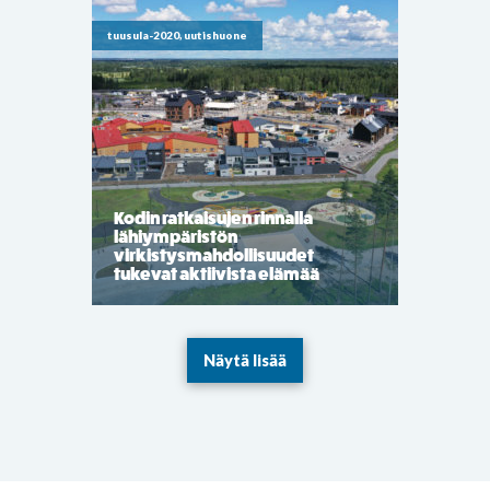
tuusula-2020, uutishuone
Kodin ratkaisujen rinnalla
lähiympäristön
virkistysmahdollisuudet
tukevat aktiivista elämää
Näytä lisää