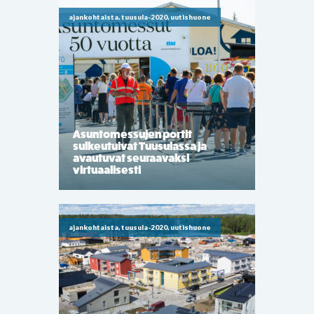
ajankohtaista, tuusula-2020, uutishuone
Asuntomessujen portit
sulkeutuivat Tuusulassa ja
avautuvat seuraavaksi
virtuaalisesti
ajankohtaista, tuusula-2020, uutishuone