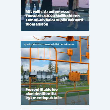
RKL valitsi Asuntomessut
Tuusulassa 2020 Mallikohteen –
Lammi-Kivitalot Duplio vakuutti
tuomariston
ajankohtaista, tuusula-2020, uutishuone
Prosenttitaide luo
alueidentiteettiä
Rykmentinpuistolle