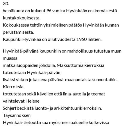
30.
heinäkuuta on kulunut 96 vuotta Hyvinkään ensimmäisestä
kuntakokouksesta.
Kokouksessa tehtiin yksimielinen päätös Hyvinkään kunnan
perustamisesta.
Kaupunki Hyvinkää on ollut vuodesta 1960 lähtien.
Hyvinkää-päivänä kaupunkiin on mahdollisuus tutustua muun
muassa
matkailuoppaiden johdolla. Maksuttomia kierroksia
toteutetaan Hyvinkää-päivän
lisäksi viikon jokaisena päivänä, maanantaista sunnuntaihin.
Kierroksia
toteutetaan sekä kävellen että linja-autolla ja teemat
vaihtelevat Helene
Schjerfbeckistä luonto- ja arkkitehtuurikierroksiin.
Täysannoksen
Hyvinkää-tietoutta saa myös messualueelle kulkevissa