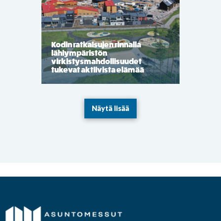
Kodin ratkaisujen rinnalla
lähiympäristön
virkistysmahdollisuudet
tukevat aktiivista elämää
Näytä lisää