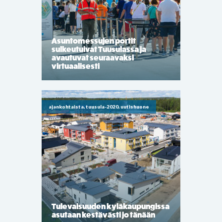
Asuntomessujen portit
sulkeutuivat Tuusulassa ja
avautuvat seuraavaksi
virtuaalisesti
ajankohtaista, tuusula-2020, uutishuone
Tulevaisuuden kyläkaupungissa
asutaan kestävästi jo tänään