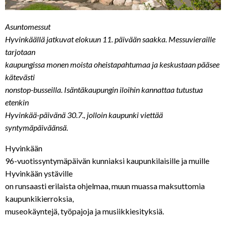
Asuntomessut
Hyvinkäällä jatkuvat elokuun 11. päivään saakka. Messuvieraille
tarjotaan
kaupungissa monen moista oheistapahtumaa ja keskustaan pääsee
kätevästi
nonstop-busseilla. Isäntäkaupungin iloihin kannattaa tutustua
etenkin
Hyvinkää-päivänä 30.7., jolloin kaupunki viettää
syntymäpäiväänsä.
Hyvinkään
96-vuotissyntymäpäivän kunniaksi kaupunkilaisille ja muille
Hyvinkään ystäville
on runsaasti erilaista ohjelmaa, muun muassa maksuttomia
kaupunkikierroksia,
museokäyntejä, työpajoja ja musiikkiesityksiä.