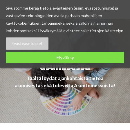
Sivustomme kerää tietoja evästeiden (esim. evästetunniste) ja
vastaavien teknologioiden avulla parhaan mahdollisen
Skip
käyttökokemuksen tarjoamiseksi sekä sisällön ja mainonnan
to
kohdentamiseksi. Hyväksymällä evästeet sallit tietojen käsittelyn.
content
Evästeasetukset
Ajankohtaista
Hyväksy
asumisessa
Täältä löydät ajankohtaista tietoa
asumisesta sekä tulevista Asuntomessuista!