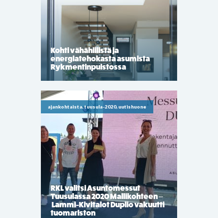
Kohti vähähiilistä ja
energiatehokasta asumista
Rykmentinpuistossa
ajankohtaista, tuusula-2020, uutishuone
RKL valitsi Asuntomessut
Tuusulassa 2020 Mallikohteen –
Lammi-Kivitalot Duplio vakuutti
tuomariston