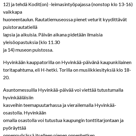
12) ja tehdä Kodit(on) -leimasintyöpajassa (nonstop klo 13-16)
vaikkapa
huoneentaulun. Rautatiemuseossa pienet veturit kyydittävät
puistorautatiellä
lapsia ja aikuisia. Päivän aikana pidetään ilmaisia
yleisöopastuksia (klo 11.30
ja 14) museon puistossa.
Hyvinkään kauppatorilla on Hyvinkää-päivänä kaupunkilainen
toritapahtuma, eli H-hetki. Torilla on musiikkiesityksiä klo 18-
20.
Asuntomessuilla Hyvinkää-päivää voi viettää tutustumalla
hyvinkääläisiin
kasveihin teemapuutarhassa ja vierailemalla Hyvinkää-
osastolla. Hyvinkään
omalla osastolla voi tutustua kaupungin tonttitarjontaan ja
pyöräyttää
onnenpyörässä itselleen pienen onnenhetken.