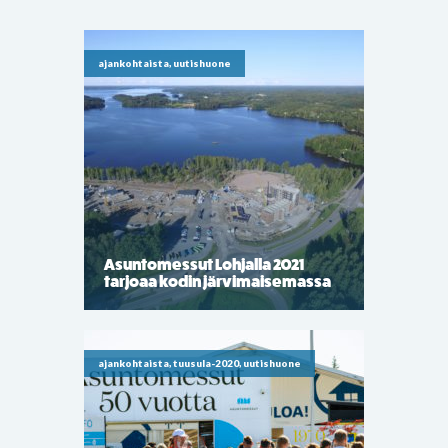
ajankohtaista, uutishuone
Asuntomessut Lohjalla 2021
tarjoaa kodin järvimaisemassa
ajankohtaista, tuusula-2020, uutishuone