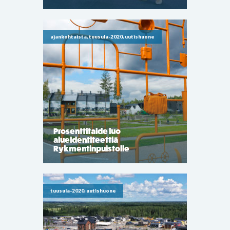
ajankohtaista, tuusula-2020, uutishuone
Prosenttitaide luo
alueidentiteettiä
Rykmentinpuistolle
tuusula-2020, uutishuone