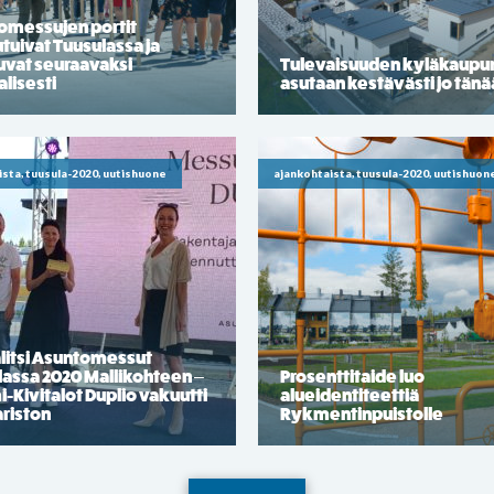
omessujen portit
tuivat Tuusulassa ja
uvat seuraavaksi
Tulevaisuuden kyläkaupu
alisesti
asutaan kestävästi jo tän
ista, tuusula-2020, uutishuone
ajankohtaista, tuusula-2020, uutishuon
litsi Asuntomessut
lassa 2020 Mallikohteen –
Prosenttitaide luo
Kivitalot Duplio vakuutti
alueidentiteettiä
riston
Rykmentinpuistolle