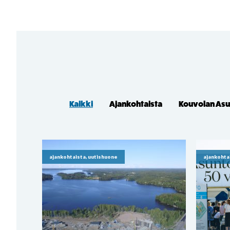
Kaikki
Ajankohtaista
Kouvolan As
ajankohtaista, uutishuone
ajankohta