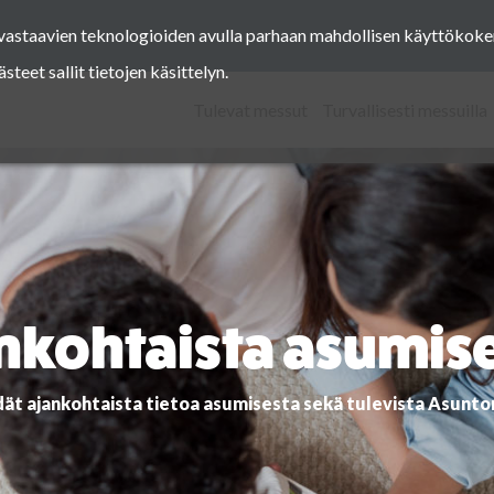
a vastaavien teknologioiden avulla parhaan mahdollisen käyttöko
Facebook
Instagram
Pinterest
Twitter
eet sallit tietojen käsittelyn.
Tulevat messut
Turvallisesti messuilla
nkohtaista asumis
dät ajankohtaista tietoa asumisesta sekä tulevista Asunt