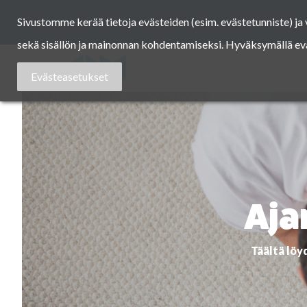
Skip
Sivustomme kerää tietoja evästeiden (esim. evästetunniste) j
to
content
sekä sisällön ja mainonnan kohdentamiseksi. Hyväksymällä eväst
Asuntomessut
Evästeasetukset
Aja
Täältä löy