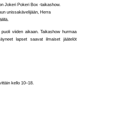
n Jokeri Pokeri Box -taikashow.
uun unissakävelijään, Herra
illä.
 puoli viiden aikaan. Taikashow hurmaa
äyneet lapset saavat ilmaiset jäätelöt
ttäin kello 10–18.