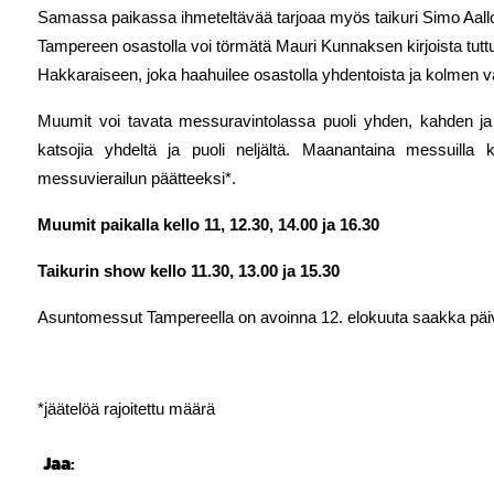
Samassa paikassa ihmeteltävää tarjoaa myös taikuri Simo Aallo
Tampereen osastolla voi törmätä Mauri Kunnaksen kirjoista tutt
Hakkaraiseen, joka haahuilee osastolla yhdentoista ja kolmen väl
Muumit voi tavata messuravintolassa puoli yhden, kahden ja
katsojia yhdeltä ja puoli neljältä. Maanantaina messuilla k
messuvierailun päätteeksi*.
Muumit paikalla kello 11, 12.30, 14.00 ja 16.30
Taikurin show kello 11.30, 13.00 ja 15.30
Asuntomessut Tampereella on avoinna 12. elokuuta saakka päivi
*jäätelöä rajoitettu määrä
Jaa: