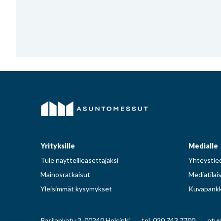
Yrityksille
Medialle
Tule näytteilleasettajaksi
Yhteystied
Mainosratkaisut
Mediatilai
Yleisimmät kysymykset
Kuvapankk
Pasilankatu 2, 00240 Helsinki
tel. 020 743 7700
etun