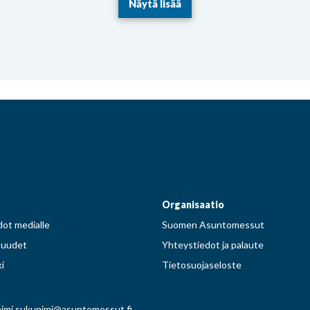
Näytä lisää
Facebook
Instagram
Pinterest
Twitter
Organisaatio
ot medialle
Suomen Asuntomessut
suudet
Yhteystiedot ja palaute
i
Tietosuojaseloste
imi.sukunimi@asuntomessut.fi