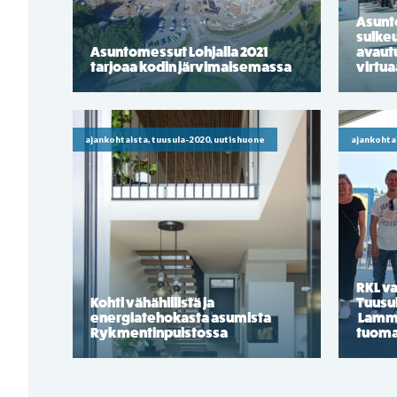
Asunt
sulkeu
Asuntomessut Lohjalla 2021
avaut
tarjoaa kodin järvimaisemassa
virtua
ajankohtaista, tuusula-2020, uutishuone
ajankohta
RKL va
Kohti vähähiilistä ja
Tuusu
energiatehokasta asumista
Lammi-
Rykmentinpuistossa
tuoma