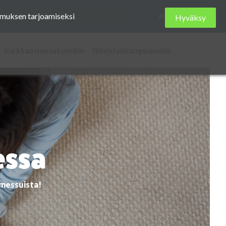
Etsi
kemuksen tarjoamiseksi
FI
Hyväksy
sivustolta
Kurkkaa messukoteihin
Yhteistyökumppaneille
essa
omessuista!