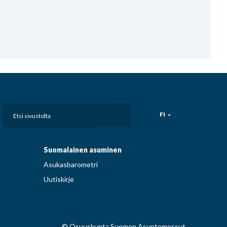
Etsi
FI
sivustolta
Suomalainen asuminen
Asukasbarometri
Uutiskirje
© Osuuskunta Suomen Asuntomessut