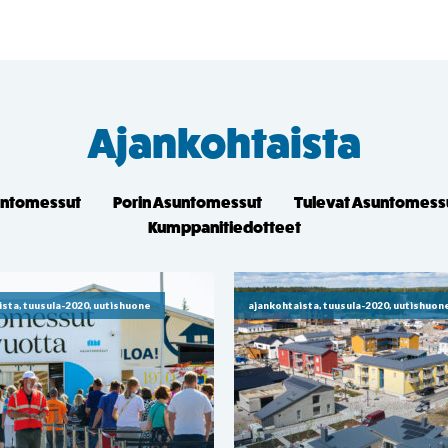
Ajankohtaista
untomessut
Porin Asuntomessut
Tulevat Asuntomess
Kumppanitiedotteet
ista, tuusula-2020, uutishuone
ajankohtaista, tuusula-2020, uutishuon