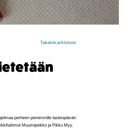
Takaisin arkistoon
ietetään
jelmaa perheen pienimmille lastenpäivän
osikkihahmot Muumipeikko ja Pikku Myy.