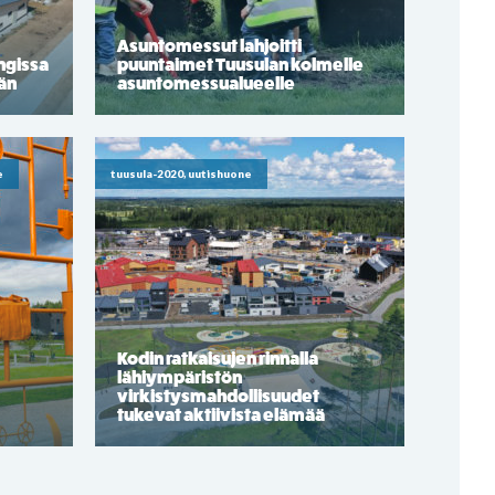
Asuntomessut lahjoitti
ngissa
puuntaimet Tuusulan kolmelle
ään
asuntomessualueelle
e
tuusula-2020, uutishuone
Kodin ratkaisujen rinnalla
lähiympäristön
virkistysmahdollisuudet
tukevat aktiivista elämää