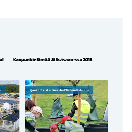
ut
Kaupunkielämää Jätkäsaaressa 2018
e
ajankohtaista, tuusula-2020, uutishuone