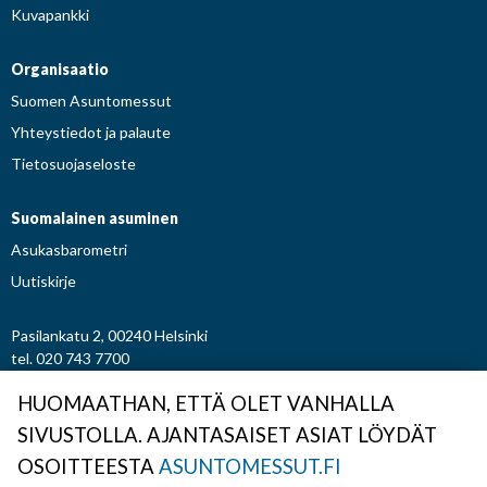
Kuvapankki
Organisaatio
Suomen Asuntomessut
Yhteystiedot ja palaute
Tietosuojaseloste
Suomalainen asuminen
Asukasbarometri
Uutiskirje
Pasilankatu 2, 00240 Helsinki
tel. 020 743 7700
etunimi.sukunimi@asuntomessut.fi
HUOMAATHAN, ETTÄ OLET VANHALLA
SIVUSTOLLA. AJANTASAISET ASIAT LÖYDÄT
© Osuuskunta Suomen Asuntomessut
OSOITTEESTA
ASUNTOMESSUT.FI