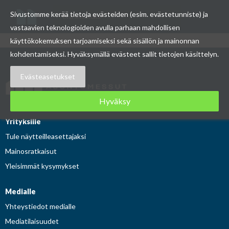
Etsi
Sivustomme kerää tietoja evästeiden (esim. evästetunniste) ja
Asuntomessut
sivustolta
vastaavien teknologioiden avulla parhaan mahdollisen
käyttökokemuksen tarjoamiseksi sekä sisällön ja mainonnan
Skip
kohdentamiseksi. Hyväksymällä evästeet sallit tietojen käsittelyn.
to
Evästeasetukset
content
Hyväksy
Yrityksille
Tule näytteilleasettajaksi
Mainosratkaisut
Yleisimmät kysymykset
Medialle
Yhteystiedot medialle
Mediatilaisuudet