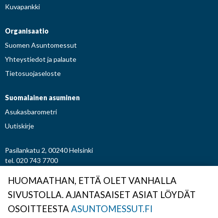
Kuvapankki
Organisaatio
Suomen Asuntomessut
Yhteystiedot ja palaute
Tietosuojaseloste
Suomalainen asuminen
Asukasbarometri
Uutiskirje
Pasilankatu 2, 00240 Helsinki
tel. 020 743 7700
etunimi.sukunimi@asuntomessut.fi
HUOMAATHAN, ETTÄ OLET VANHALLA
SIVUSTOLLA. AJANTASAISET ASIAT LÖYDÄT
© Osuuskunta Suomen Asuntomessut
OSOITTEESTA
ASUNTOMESSUT.FI