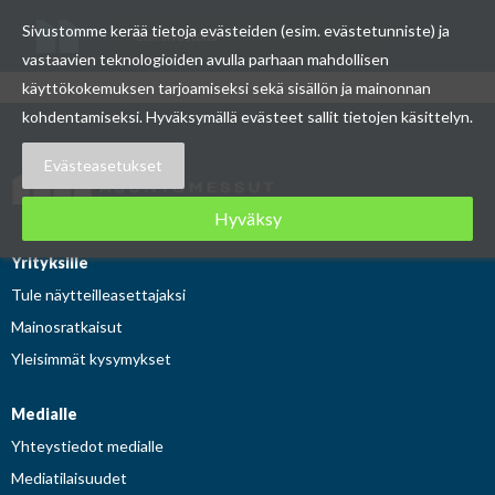
Etsi
Sivustomme kerää tietoja evästeiden (esim. evästetunniste) ja
Asuntomessut
sivustolta
vastaavien teknologioiden avulla parhaan mahdollisen
käyttökokemuksen tarjoamiseksi sekä sisällön ja mainonnan
Skip
kohdentamiseksi. Hyväksymällä evästeet sallit tietojen käsittelyn.
to
Evästeasetukset
content
Hyväksy
Yrityksille
Tule näytteilleasettajaksi
Mainosratkaisut
Yleisimmät kysymykset
Medialle
Yhteystiedot medialle
Mediatilaisuudet