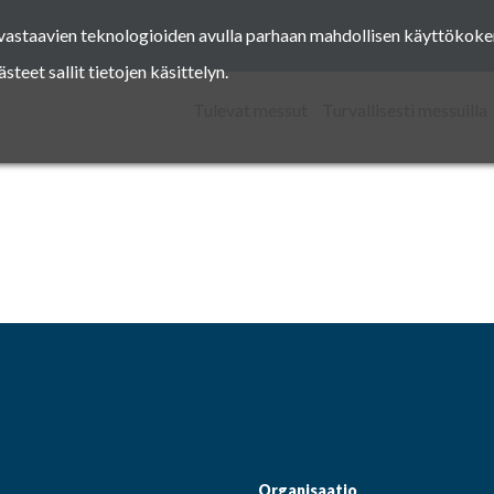
a vastaavien teknologioiden avulla parhaan mahdollisen käyttöko
Facebook
Instagram
Pinterest
Twitter
eet sallit tietojen käsittelyn.
Tulevat messut
Turvallisesti messuilla
Facebook
Instagram
Pinterest
Twitter
Organisaatio