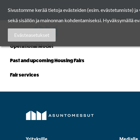
Skip
Sivustomme kerää tietoja evästeiden (esim. evästetunniste) j
to
content
sekä sisällön ja mainonnan kohdentamiseksi. Hyväksymällä eväst
Asuntomessut
Evästeasetukset
Operational Model
Past and upcoming Housing Fairs
Fair services
Yrityksille
Medialle