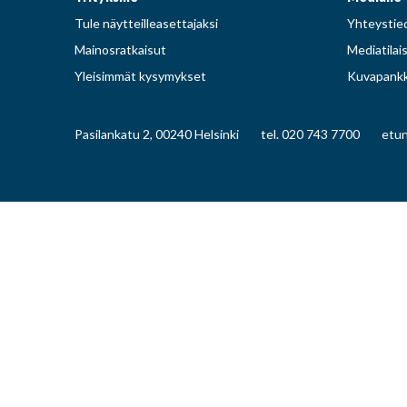
Tule näytteilleasettajaksi
Yhteystied
Mainosratkaisut
Mediatilai
Yleisimmät kysymykset
Kuvapankk
Pasilankatu 2, 00240 Helsinki
tel. 020 743 7700
etun