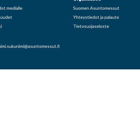
ot medialle
Suomen Asuntomessut
suudet
Yhteystiedot ja palaute
i
Tietosuojaseloste
imi.sukunimi@asuntomessut.fi