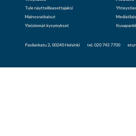
Tule näytteilleasettajaksi
Yhteystied
Mainosratkaisut
Mediatilai
Yleisimmät kysymykset
Kuvapankk
Pasilankatu 2, 00240 Helsinki
tel. 020 743 7700
etun