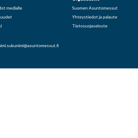
ot medialle
Suomen Asuntomessut
suudet
Yhteystiedot ja palaute
i
Tietosuojaseloste
imi.sukunimi@asuntomessut.fi