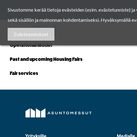
Skip
Sivustomme kerää tietoja evästeiden (esim. evästetunniste) j
to
content
sekä sisällön ja mainonnan kohdentamiseksi. Hyväksymällä eväst
Asuntomessut
Evästeasetukset
Operational Model
Past and upcoming Housing Fairs
Fair services
Yrityksille
Medialle