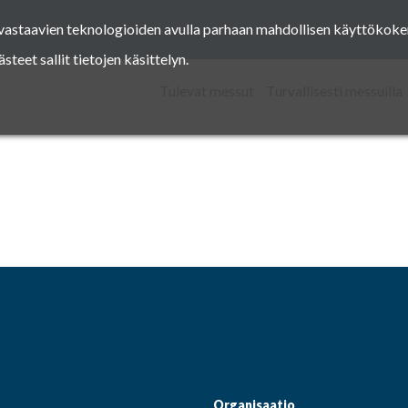
a vastaavien teknologioiden avulla parhaan mahdollisen käyttöko
Facebook
Instagram
Pinterest
Twitter
eet sallit tietojen käsittelyn.
Tulevat messut
Turvallisesti messuilla
Facebook
Instagram
Pinterest
Twitter
Organisaatio