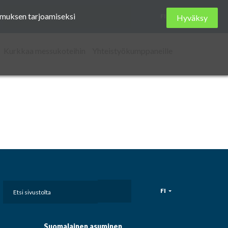
Etsi
kemuksen tarjoamiseksi
FI
Hyväksy
sivustolta
Kurkkaa messukoteihin
Yhteistyökumppaneille
Etsi
FI
sivustolta
Suomalainen asuminen