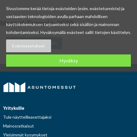
Sivustomme kerää tietoja evästeiden (esim. evästetunniste) ja
vastaavien teknologioiden avulla parhaan mahdollisen
Messut:
Tuusula-2020
Skip
käyttökokemuksen tarjoamiseksi sekä sisällön ja mainonnan
to
kohdentamiseksi. Hyväksymällä evästeet sallit tietojen käsittelyn.
content
Artikkelien
Vanhemmat artikkelit
selaus
Evästeasetukset
Hyväksy
Yrityksille
Tule näytteilleasettajaksi
Mainosratkaisut
Yleisimmät kysymykset