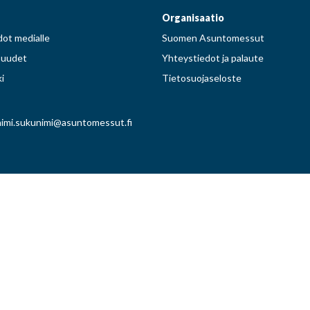
Organisaatio
ot medialle
Suomen Asuntomessut
suudet
Yhteystiedot ja palaute
i
Tietosuojaseloste
imi.sukunimi@asuntomessut.fi