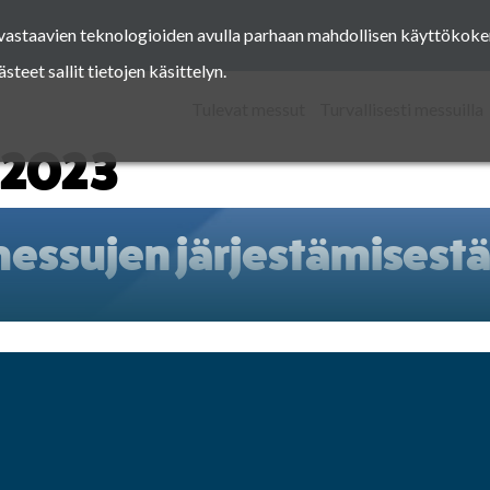
a vastaavien teknologioiden avulla parhaan mahdollisen käyttöko
Facebook
Instagram
Pinterest
Twitter
eet sallit tietojen käsittelyn.
Tulevat messut
Turvallisesti messuilla
-2023
ssujen järjestämisestä 
Facebook
Instagram
Pinterest
Twitter