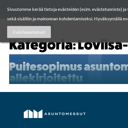
Skip
Sivustomme kerää tietoja evästeiden (esim. evästetunniste) j
to
content
sekä sisällön ja mainonnan kohdentamiseksi. Hyväksymällä eväst
Asuntomessut
Evästeasetukset
Kategoria:
Loviisa
Loviisa-2023
Puitesopimus asuntome
allekirjoitettu