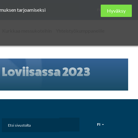
Etsi
kemuksen tarjoamiseksi
FI
Hyväksy
sivustolta
Kurkkaa messukoteihin
Yhteistyökumppaneille
Loviisassa 2023
Etsi
FI
sivustolta