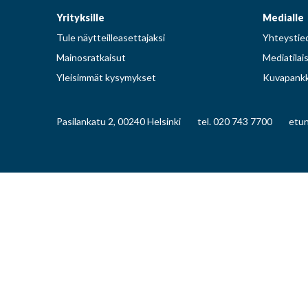
Yrityksille
Medialle
Tule näytteilleasettajaksi
Yhteystied
Mainosratkaisut
Mediatilai
Yleisimmät kysymykset
Kuvapankk
Pasilankatu 2, 00240 Helsinki
tel. 020 743 7700
etun