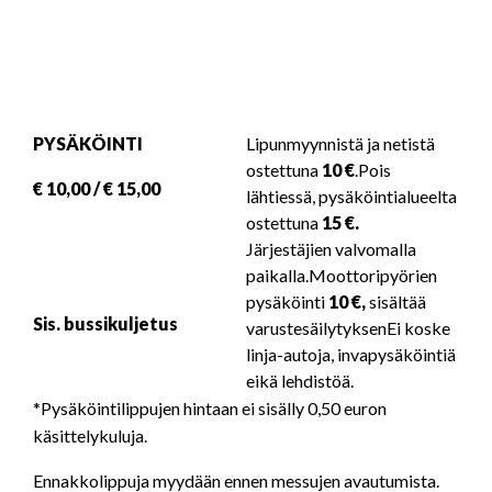
PYSÄKÖINTI
Lipunmyynnistä ja netistä
ostettuna
10 €
.Pois
€ 10,00 /
€ 15,00
lähtiessä, pysäköintialueelta
ostettuna
15 €.
Järjestäjien valvomalla
paikalla.Moottoripyörien
pysäköinti
10 €,
sisältää
Sis. bussikuljetus
varustesäilytyksenEi koske
linja-autoja, invapysäköintiä
eikä lehdistöä.
*Pysäköintilippujen hintaan ei sisälly 0,50 euron
käsittelykuluja.
Ennakkolippuja myydään ennen messujen avautumista.