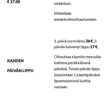
€ 17,00
sisääntulo.
Mielellään
ennakkoilmoittautuminen
1. päivä norm.hinta
26 €
, 2.
päivän halvempi lippu
17 €
,
Oikeuttaa käyntiin messuilla
KAHDEN
kahtena peräkkäisenä
päivänä. Toisen päivän lippu
PÄIVÄN LIPPU
lunastetaan 1.käyntipäivänä
lipunmyynnistä kuittia
vastaan.