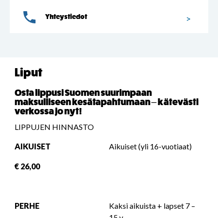
Yhteystiedot
Liput
Osta lippusi Suomen suurimpaan
maksulliseen kesätapahtumaan – kätevästi
verkossa jo nyt!
LIPPUJEN HINNASTO
AIKUISET
Aikuiset (yli 16-vuotiaat)
€ 26,00
PERHE
Kaksi aikuista + lapset 7 –
15 v.