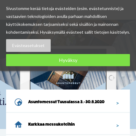
Sivustomme kerää tietoja evästeiden (esim. evästetunniste) ja
vastaavien teknologioiden avulla parhaan mahdollisen
Skip
käyttökokemuksen tarjoamiseksi sekä sisällön ja mainonnan
to
kohdentamiseksi. Hyväksymällä evästeet sallit tietojen käsittelyn.
content
Evästeasetukset
Hyväksy
Katso lisää
Asuntomessut Tuusulassa 3.-30.8.2020
Kurkkaa messukoteihin