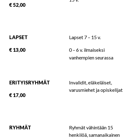
€ 52,00
LAPSET
Lapset 7 – 15 v.
€ 13,00
0 – 6 v. ilmaiseksi
vanhempien seurassa
ERITYISRYHMÄT
Invalidit, eläkeläiset,
varusmiehet ja opiskelijat
€ 17,00
RYHMÄT
Ryhmät vähintään 15
henkilöä, samanaikainen